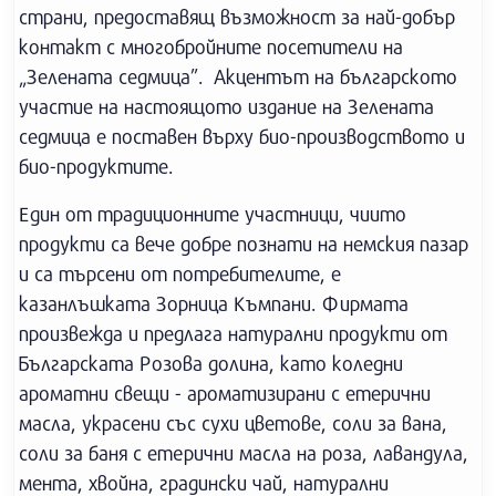
страни, предоставящ възможност за най-добър
контакт с многобройните посетители на
„Зелената седмица”. Акцентът на българското
участие на настоящото издание на Зелената
седмица е поставен върху био-производството и
био-продуктите.
Един от традиционните участници, чиито
продукти са вече добре познати на немския пазар
и са търсени от потребителите, е
казанлъшката Зорница Къмпани. Фирмата
произвежда и предлага натурални продукти от
Българската Розова долина, като коледни
ароматни свещи - ароматизирани с етерични
масла, украсени със сухи цветове, соли за вана,
соли за баня с етeрични масла на роза, лавандула,
мента, хвойна, градински чай, натурални