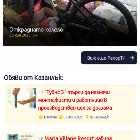
Откраднато колело
30 юли 2026 | Ян
Виж още РепорТИ
Обяви от Казанлък:
“Туйнс 3“ търси да назначи
монтажисти и работници в
производствен цех за дограма
Работа
07/08/2026
гр.Казанлък
Maria Village Resort набира