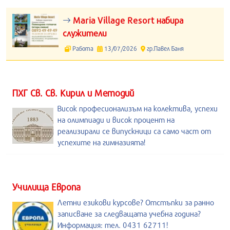
Maria Village Resort набира
служители
Работа
13/07/2026
гр.Павел Баня
ПХГ Св. Св. Кирил и Методий
Висок професионализъм на колектива, успехи
на олимпиади и висок процент на
реализирали се випускници са само част от
успехите на гимназията!
Училища Европа
Летни езикови курсове? Отстъпки за ранно
записване за следващата учебна година?
Информация: тел. 0431 62711!