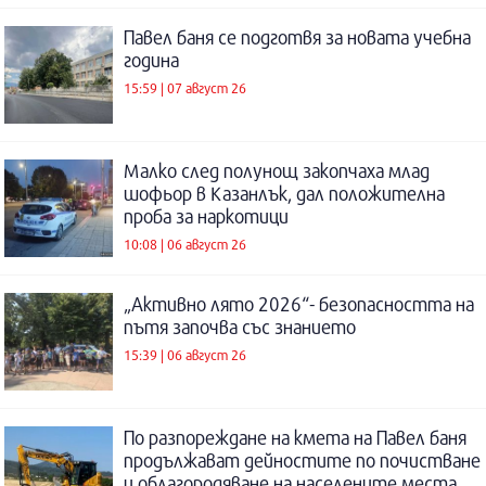
Павел баня се подготвя за новата учебна
година
15:59 | 07 август 26
Малко след полунощ закопчаха млад
шофьор в Казанлък, дал положителна
проба за наркотици
10:08 | 06 август 26
„Активно лято 2026“- безопасността на
пътя започва със знанието
15:39 | 06 август 26
По разпореждане на кмета на Павел баня
продължават дейностите по почистване
и облагородяване на населените места