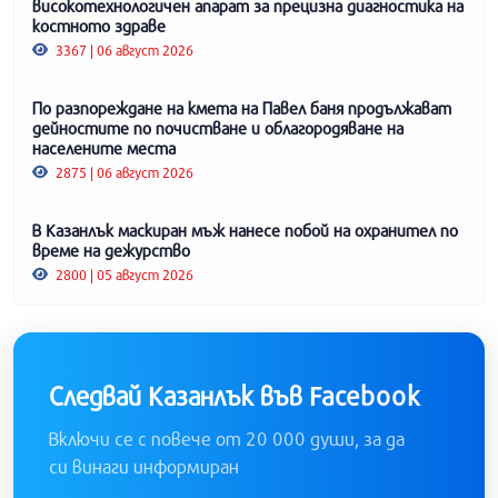
високотехнологичен апарат за прецизна диагностика на
костното здраве
3367 | 06 август 2026
По разпореждане на кмета на Павел баня продължават
дейностите по почистване и облагородяване на
населените места
2875 | 06 август 2026
В Казанлък маскиран мъж нанесе побой на охранител по
време на дежурство
2800 | 05 август 2026
Следвай Казанлък във Facebook
Включи се с повече от 20 000 души, за да
си винаги информиран