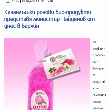
16:22 | 18 януари 13
3710
Казанлъшки розови био-продукти
представя министър Найдeнов от
днес в Берлин
За
четвърт
и пореден
път
България
се
представ
я със
самостоя
телен
щанд на