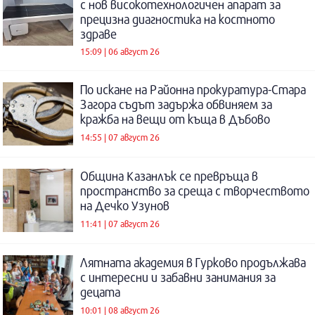
с нов високотехнологичен апарат за
прецизна диагностика на костното
здраве
15:09 | 06 август 26
По искане на Районна прокуратура-Стара
Загора съдът задържа обвиняем за
кражба на вещи от къща в Дъбово
14:55 | 07 август 26
Община Казанлък се превръща в
пространство за среща с творчеството
на Дечко Узунов
11:41 | 07 август 26
Лятната академия в Гурково продължава
с интересни и забавни занимания за
децата
10:01 | 08 август 26