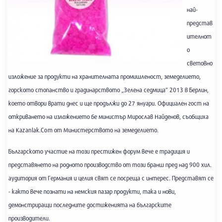
най-
представ
ителнот
о
световно
изложение за продукти на хранителната промишленост, земеделието,
горското стопанство и градинарството „Зелена седмица” 2013 в Берлин,
което отвори врати днес и ще продължи до 27 януари. Официален гост на
откриването на изложението бе министър Мирослав Найденов, съобщиха
на Kazanlak.Com от Министерството на земеделието.
Българското участие на този престижен форум вече е традиция и
представянето на родното производство от този бранш пред над 900 хил.
аудитория от Германия и целия свят се посреща с интерес. Представят се
- както вече познати на немския пазар продукти, така и нови,
демонстриращи последните достиженията на българските
производители.