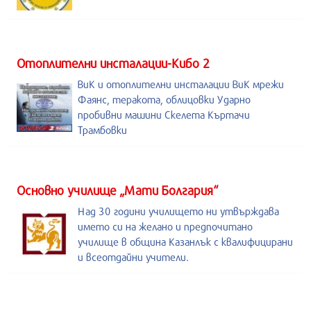
Отоплителни инсталации-Кибо 2
ВиК и отоплителни инсталации ВиК мрежи
Фаянс, теракота, облицовки Ударно
пробивни машини Скелета Къртачи
Трамбовки
Основно училище „Мати Болгария“
Над 30 години училището ни утвърждава
името си на желано и предпочитано
училище в община Казанлък с квалифицирани
и всеотдайни учители.