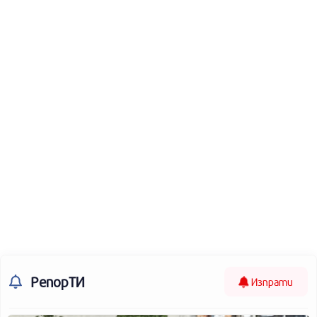
РепорТИ
Изпрати