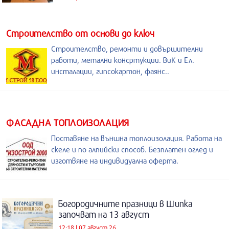
Строителство от основи до ключ
Строителство, ремонти и довършителни
работи, метални консртукции. ВиК и Ел.
инсталации, гипсокартон, фаянс..
ФАСАДНА ТОПЛОИЗОЛАЦИЯ
Поставяне на външна топлоизолация. Работа на
скеле и по алпийски способ. Безплатен оглед и
изготвяне на индивидуална оферта.
Богородичните празници в Шипка
започват на 13 август
12:18 | 07 август 26