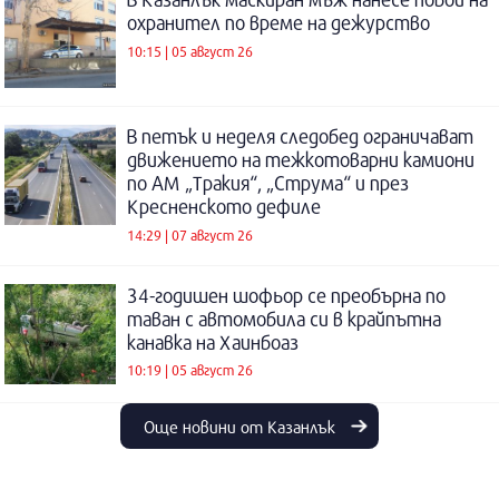
охранител по време на дежурство
10:15 | 05 август 26
В петък и неделя следобед ограничават
движението на тежкотоварни камиони
по АМ „Тракия“, „Струма“ и през
Кресненското дефиле
14:29 | 07 август 26
34-годишен шофьор се преобърна по
таван с автомобила си в крайпътна
канавка на Хаинбоаз
10:19 | 05 август 26
Още новини от Казанлък