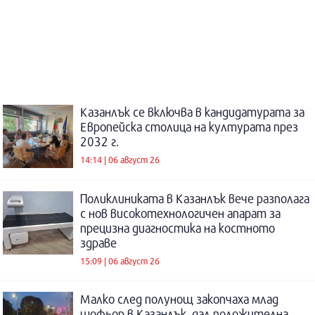
Казанлък се включва в кандидатурата за
Европейска столица на културата през
2032 г.
14:14 | 06 август 26
Поликлиниката в Казанлък вече разполага
с нов високотехнологичен апарат за
прецизна диагностика на костното
здраве
15:09 | 06 август 26
Малко след полунощ закопчаха млад
шофьор в Казанлък, дал положителна