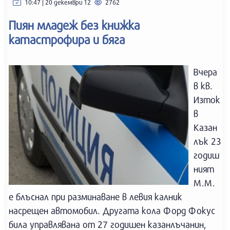
10:47 | 20 декември 12
2762
Пиян младеж без книжка
катастрофира и бяга
Вчера
в кв.
Изток
в
Казан
лък 23
годиш
ният
М.М.
е блъснал при разминаване в левия калник
насрещен автомобил. Другата кола Форд Фокус
била управлявана от 27 годишен казанлъчанин,