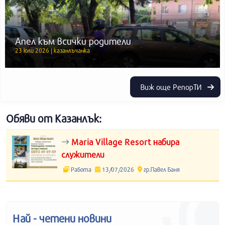
Апел към всички родители
23 юли 2026 | казанлъчанка
Виж още РепорТИ
Обяви от Казанлък:
Maria Village Resort набира
служители
Работа
13/07/2026
гр.Павел Баня
Най - четени новини