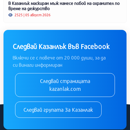
В Казанлък маскиран мъж нанесе побой на охранител по
време на дежурство
2525 | 05 август 2026
Следвай Казанлък във Facebook
Включи се с повече от 20 000 души, за да
си винаги информиран
Следвай страницата
kazanlak.com
Следвай групата За Казанлак