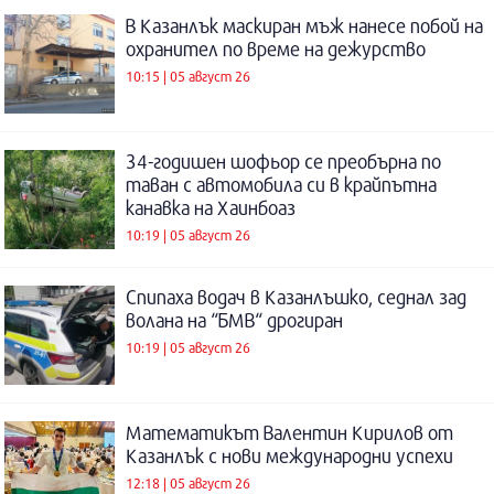
В Казанлък маскиран мъж нанесе побой на
охранител по време на дежурство
10:15 | 05 август 26
34-годишен шофьор се преобърна по
таван с автомобила си в крайпътна
канавка на Хаинбоаз
10:19 | 05 август 26
Спипаха водач в Казанлъшко, седнал зад
волана на “БМВ“ дрогиран
10:19 | 05 август 26
Математикът Валентин Кирилов от
Казанлък с нови международни успехи
12:18 | 05 август 26