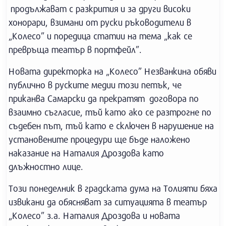
продължават с разкрития и за други високи
хонорари, взимани от руски ръководители в
„Колесо” и поредица статии на тема „как се
превръща театър в портфейл”.
Новата директорка на „Колесо” Незванкина обяви
публично в руските медии този петък, че
приканва Самарски да прекратят договора по
взаимно съгласие, тъй като ако се разтрогне по
съдебен път, тъй като е сключен в нарушение на
установените процедури ще бъде наложено
наказание на Наталия Дроздова като
длъжностно лице.
Този понеделник в градската дума на Толияти бяха
извикани да обясняват за ситуацията в театър
„Колесо” з.а. Наталия Дроздова и новата