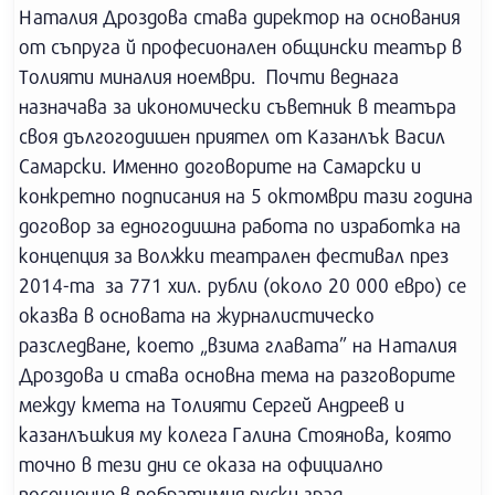
Наталия Дроздова става директор на основания
от съпруга й професионален общински театър в
Толияти миналия ноември. Почти веднага
назначава за икономически съветник в театъра
своя дългогодишен приятел от Казанлък Васил
Самарски. Именно договорите на Самарски и
конкретно подписания на 5 октомври тази година
договор за едногодишна работа по изработка на
концепция за Волжки театрален фестивал през
2014-та за 771 хил. рубли (около 20 000 евро) се
оказва в основата на журналистическо
разследване, което „взима главата” на Наталия
Дроздова и става основна тема на разговорите
между кмета на Толияти Сергей Андреев и
казанлъшкия му колега Галина Стоянова, която
точно в тези дни се оказа на официално
посещение в побратимия руски град.