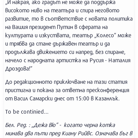
„И накрая, ако градът не може да поддържа
високото ниво на театъра и спира неговото
развитие, то в съответствие с новата политика
на Вашия президент Путин в сферата на
културата и изкуствата, театър „Колесо” може
и трябва да стане държавен театър и да
продължава движението си напред, без спиране,
начело с народната артистка на Русия - Наталия
Дроздова!”
До редакционното приключване на тази статия
пристигна и покана за ответна пресконференция
от Васил Самарски днес от 15:00 в Казанлък.
To be continied...
Бел. Ред. : „Дежа вю” - когато черна котка
минава два пъти пред Киану Рийвс. Означава бъг в