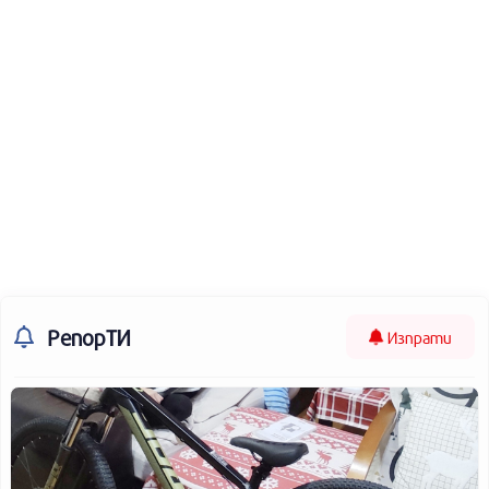
РепорТИ
Изпрати