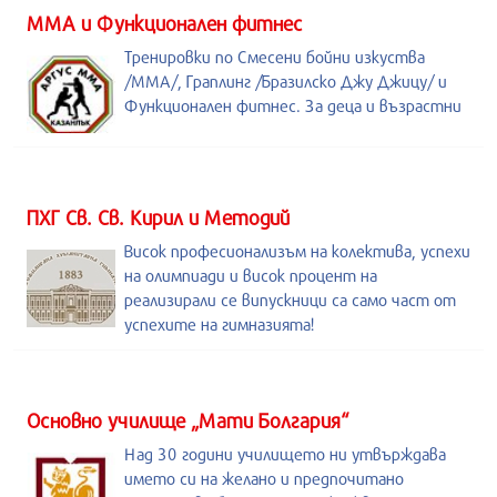
ММА и Функционален фитнес
Тренировки по Смесени бойни изкуства
/MMA/, Граплинг /Бразилско Джу Джицу/ и
Функционален фитнес. За деца и възрастни
ПХГ Св. Св. Кирил и Методий
Висок професионализъм на колектива, успехи
на олимпиади и висок процент на
реализирали се випускници са само част от
успехите на гимназията!
Основно училище „Мати Болгария“
Над 30 години училището ни утвърждава
името си на желано и предпочитано