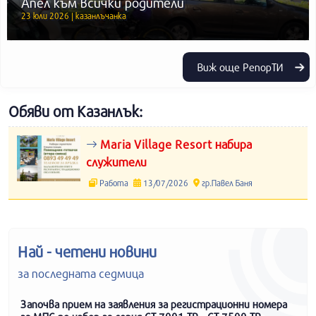
Апел към всички родители
23 юли 2026 | казанлъчанка
Виж още РепорТИ
Обяви от Казанлък:
Maria Village Resort набира
служители
Работа
13/07/2026
гр.Павел Баня
Най - четени новини
за последната седмица
Започва прием на заявления за регистрационни номера