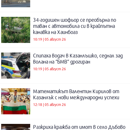
34-годишен шофьор се преобърна по
таван с автомобила си в крайпътна
канавка на Хаинбоаз
10:19 | 05 август 26
Спипаха водач в Казанлъшко, седнал зад
волана на “БМВ“ дрогиран
10:19 | 05 август 26
Математикът Валентин Кирилов от
Казанлък с нови международни успехи
12:18 | 05 август 26
Разкриха кражба от имот в село Дъбово