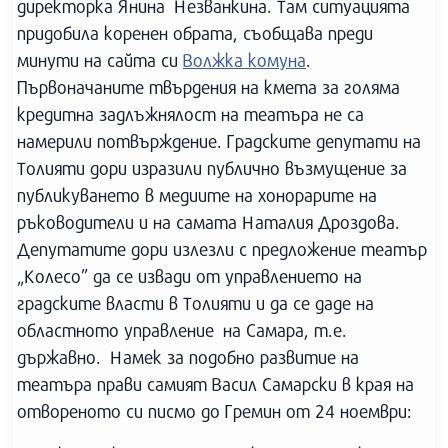
директорка Янина Незванкина. Там ситуацията
придобила коренен обрата, съобщава преди
минути на сайта си
Волжка комуна
.
Първоначаните твърдения на кмета за голяма
кредитна задлъжнялост на театъра не са
намерили потвърждение. Градските депутати на
Толияти дори изразили публично възмущение за
публикуването в медиите на хонорарите на
ръководители и на самата Наталия Дроздова.
Депутатите дори излезли с предложение театър
„Колесо” да се извади от управлението на
градските власти в Толияти и да се даде на
областното управление на Самара, т.е.
държавно. Намек за подобно развитие на
театъра прави самият Васил Самарски в края на
отвореното си писмо до Гремин от 24 ноември: