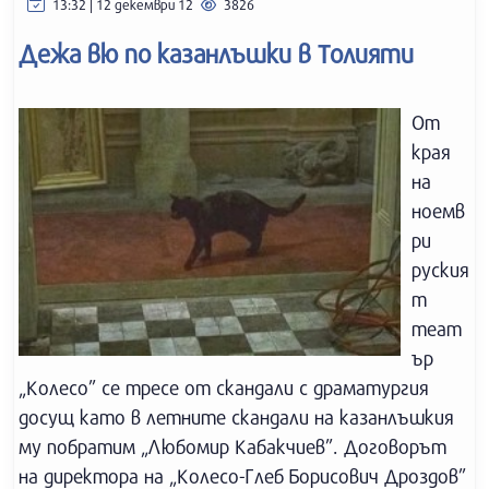
13:32 | 12 декември 12
3826
Дежа вю по казанлъшки в Толияти
От
края
на
ноемв
ри
руския
т
теат
ър
„Колесо” се тресе от скандали с драматургия
досущ като в летните скандали на казанлъшкия
му побратим „Любомир Кабакчиев”. Договорът
на директора на „Колесо-Глеб Борисович Дроздов”