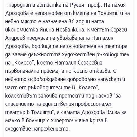
- народната артистка на Русия –проф. Наталия
Дроздова е неподновен от кмета на Толияти и на
нейно място е назначена 36 годишната
икономистка Янина Незванкина. Кметът Сергей
Андреев предлага на уважаваната Наталия
Дроздова, вдовицата на основателя на театъра
да заеме длъжността художествен ръководител
на „Колесо”, което Наталия Сергеевна
първоначално приема, а по-късно отказва. С
нейното освобождаване доброволно напускат и
част от ръководителите в „Колесо”,
колективът започва протести под наслов "за
спасението на единствения професионален
театър в Толияти", а самата Дроздова влиза за
малко в болница с хиперточнична криза в
следствие напрежението.