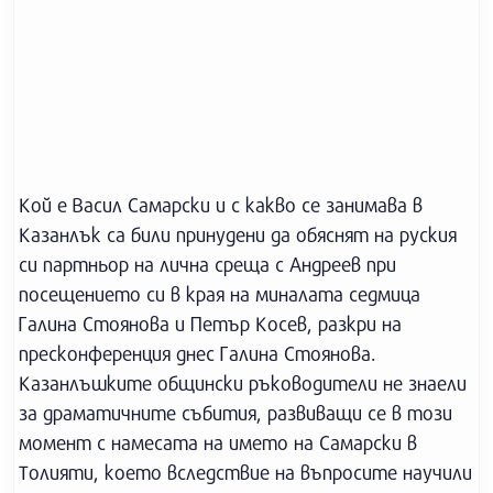
Кой е Васил Самарски и с какво се занимава в
Казанлък са били принудени да обяснят на руския
си партньор на лична среща с Андреев при
посещението си в края на миналата седмица
Галина Стоянова и Петър Косев, разкри на
пресконференция днес Галина Стоянова.
Казанлъшките общински ръководители не знаели
за драматичните събития, развиващи се в този
момент с намесата на името на Самарски в
Толияти, което вследствие на въпросите научили