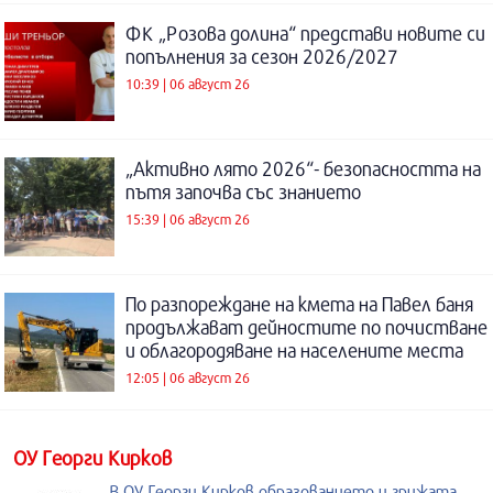
ФК „Розова долина“ представи новите си
попълнения за сезон 2026/2027
10:39 | 06 август 26
„Активно лято 2026“- безопасността на
пътя започва със знанието
15:39 | 06 август 26
По разпореждане на кмета на Павел баня
продължават дейностите по почистване
и облагородяване на населените места
12:05 | 06 август 26
ОУ Георги Кирков
В ОУ Георги Кирков образованието и грижата