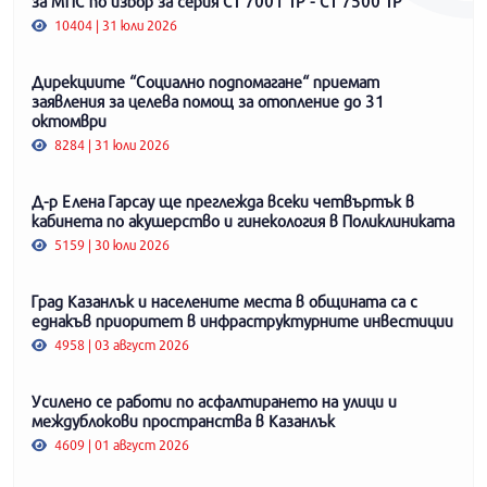
за МПС по избор за серия СТ 7001 ТР - СТ 7500 ТР
10404 | 31 юли 2026
Дирекциите “Социално подпомагане“ приемат
заявления за целева помощ за отопление до 31
октомври
8284 | 31 юли 2026
Д-р Елена Гарсау ще преглежда всеки четвъртък в
кабинета по акушерство и гинекология в Поликлиниката
5159 | 30 юли 2026
Град Казанлък и населените места в общината са с
еднакъв приоритет в инфраструктурните инвестиции
4958 | 03 август 2026
Усилено се работи по асфалтирането на улици и
междублокови пространства в Казанлък
4609 | 01 август 2026