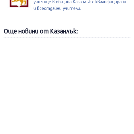
училище в община Казанлък с квалифицирани
и всеотдайни учители.
Още новини от Казанлък: