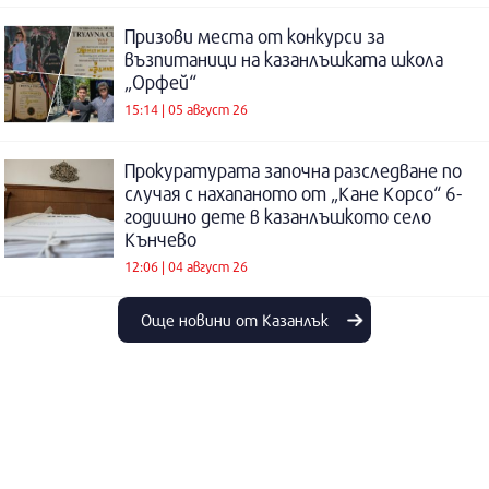
Призови места от конкурси за
възпитаници на казанлъшката школа
„Орфей“
15:14 | 05 август 26
Прокуратурата започна разследване по
случая с нахапаното от „Кане Корсо“ 6-
годишно дете в казанлъшкото село
Кънчево
12:06 | 04 август 26
Още новини от Казанлък