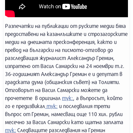
Разпечатки на публикации от руските медии бяха
предоставени на казанлъшките и строзагорските
медии на днешната пресконференция, както и
превод на български на писмото-отговор до
разследващия журналист Александър Гремин,
изпратено от Васил Самарски на 24 ноември т.г.
36-годишният Александър Гремин е и депутат в
градската дума (общинския съвет) на Толияти.
Отговорът на Васил Самарски можете да
прочетете в оригинал
тук:
, а въпросът, който
го е предизвикал
тук:
и последвалия трети
въпрос от Гремин, намесващ още 110 хил. рубли
месечно за Васил Самарски като щатна заплата
тук:
Следващите разследвания на Гремин