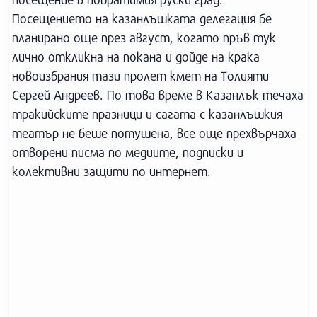
Посещението на казанлъшката делегация бе
планирано още през август, когато пръв тук
лично откликна на покана и дойде на крака
новоизбрания тази пролет кмет на Толияти
Сергей Андреев. По това време в Казанлък течаха
тракийските празници и сагата с казанлъшкия
театър не беше потушена, все още прехвърчаха
отворени писма по медиите, подписки и
колективни защити по интернет.