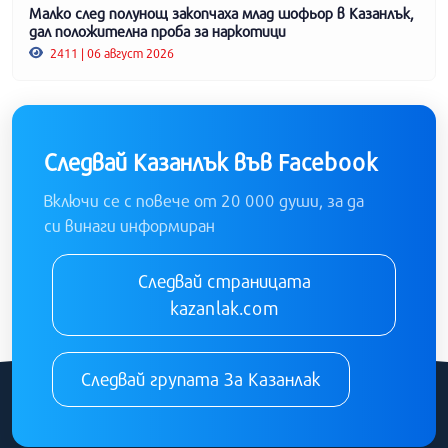
Малко след полунощ закопчаха млад шофьор в Казанлък,
дал положителна проба за наркотици
2411 | 06 август 2026
Следвай Казанлък във Facebook
Включи се с повече от 20 000 души, за да
си винаги информиран
Следвай страницата
kazanlak.com
Следвай групата За Казанлак