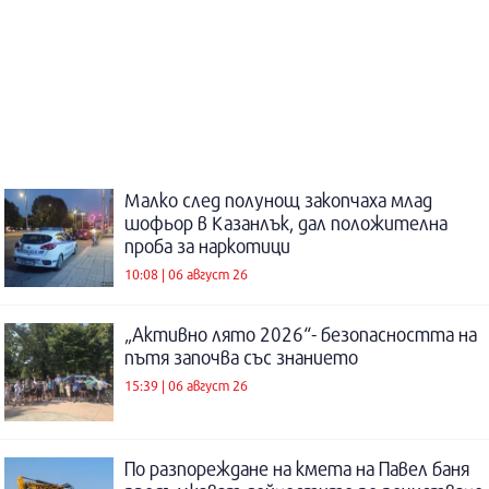
Малко след полунощ закопчаха млад
шофьор в Казанлък, дал положителна
проба за наркотици
10:08 | 06 август 26
„Активно лято 2026“- безопасността на
пътя започва със знанието
15:39 | 06 август 26
По разпореждане на кмета на Павел баня