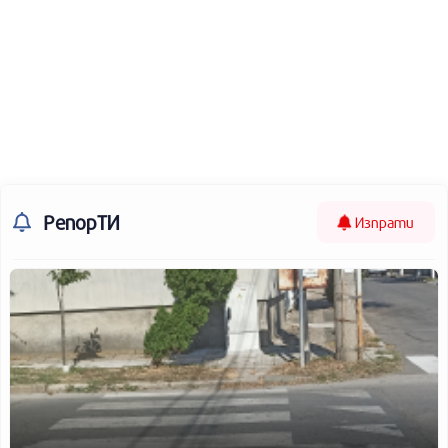
РепорТИ
Изпрати