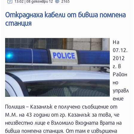
13:02 | 08 декември 12
2165
Откраднаха кабели от бивша помпена
станция
На
07.12.
2012
г. в
Район
но
управл
ение
Полиция – Казанлък е получено съобщение от
М.М. на 43 години от гр. Казанлък за това, че
неизвестно лице е взломило входната врата на
бивша помпена станция. От там е извършена