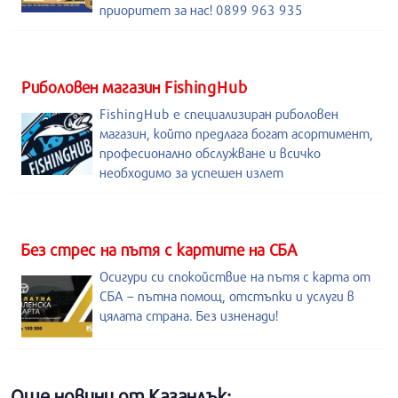
приоритет за нас! 0899 963 935
Риболовен магазин FishingHub
FishingHub е специализиран риболовен
магазин, който предлага богат асортимент,
професионално обслужване и всичко
необходимо за успешен излет
Без стрес на пътя с картите на СБА
Осигури си спокойствие на пътя с карта от
СБА – пътна помощ, отстъпки и услуги в
цялата страна. Без изненади!
Още новини от Казанлък: