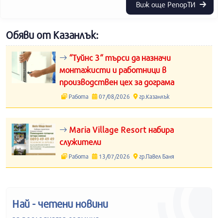
Виж още РепорТИ
Обяви от Казанлък:
“Туйнс 3“ търси да назначи
монтажисти и работници в
производствен цех за дограма
Работа
07/08/2026
гр.Казанлък
Maria Village Resort набира
служители
Работа
13/07/2026
гр.Павел Баня
Най - четени новини