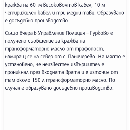
кражба на 60 м високоволтов кабел, 10 м
четирижилен кабел и три медни тави. Образувано
е досъдебно производство.
Също вчера в Управление Полиция – Гурково е
получено съобщение за кражба на
трансформаторно масло от трафопост,
намиращ се на север от с. Паничерево. На място е
установено, че неизвестен извършител е
проникнал през входната врата и е източил от
там около 150 л трансформаторно масло. По
случая е образувано досъдебно производство.