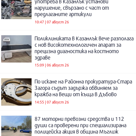
употреба в Казанлък установи
нарушение, свързано с част от
предлаганите артикули
10:47 | 07 август 26
Поликлиниката в Казанлък вече разполага
с нов високотехнологичен апарат за
прецизна диагностика на костното
здраве
15:09 | 06 август 26
По искане на Районна прокуратура-Стара
Загора съдът задържа обвиняем за
кражба на вещи от къща в Дъбово
14:55 | 07 август 26
87 моторни превозни средства и 112
души са проверени при специализирана
полицейска акция в община Мъглиж