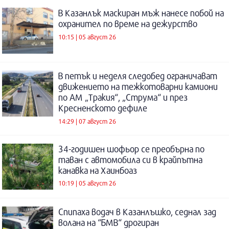
В Казанлък маскиран мъж нанесе побой на
охранител по време на дежурство
10:15 | 05 август 26
В петък и неделя следобед ограничават
движението на тежкотоварни камиони
по АМ „Тракия“, „Струма“ и през
Кресненското дефиле
14:29 | 07 август 26
34-годишен шофьор се преобърна по
таван с автомобила си в крайпътна
канавка на Хаинбоаз
10:19 | 05 август 26
Спипаха водач в Казанлъшко, седнал зад
волана на “БМВ“ дрогиран