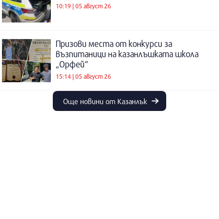
10:19 | 05 август 26
Призови места от конкурси за
възпитаници на казанлъшката школа
„Орфей“
15:14 | 05 август 26
Още новини от Казанлък