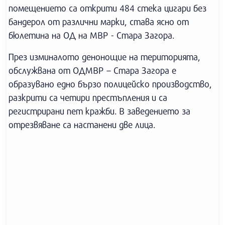
помещението са открити 484 стека цигари без
бандерол от различни марки, става ясно от
бюлетина на ОД на МВР - Стара Загора.
През изминалото денонощие на територията,
обслужвана от ОДМВР – Стара Загора е
образувано едно бързо полицейско производство,
разкрити са четири престъпления и са
регистрирани пет кражби. В заведението за
отрезвяване са настанени две лица.