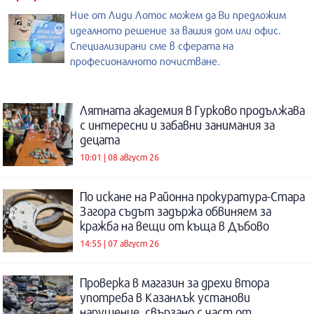
Ние от Лиди Лотос можем да Ви предложим
идеалното решение за вашия дом или офис.
Специализирани сме в сферата на
професионалното почистване.
Лятната академия в Гурково продължава
с интересни и забавни занимания за
децата
10:01 | 08 август 26
По искане на Районна прокуратура-Стара
Загора съдът задържа обвиняем за
кражба на вещи от къща в Дъбово
14:55 | 07 август 26
Проверка в магазин за дрехи втора
употреба в Казанлък установи
нарушение, свързано с част от