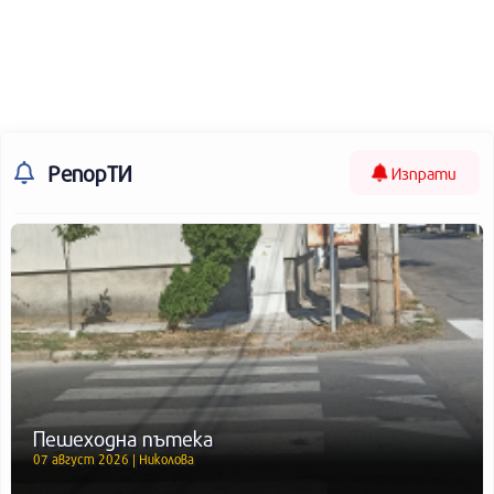
РепорТИ
Изпрати
Пешеходна пътека
07 август 2026 | Николова