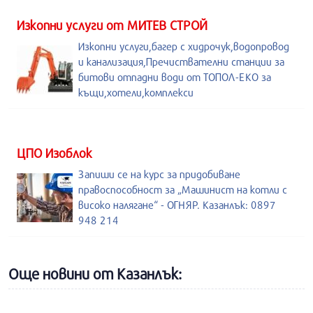
Изкопни услуги от МИТЕВ СТРОЙ
Изкопни услуги,багер с хидрочук,водопровод
и канализация,Пречиствателни станции за
битови отпадни води от ТОПОЛ-ЕКО за
къщи,хотели,комплекси
ЦПО Изоблок
Запиши се на курс за придобиване
правоспособност за „Машинист на котли с
високо налягане“ - ОГНЯР. Казанлък: 0897
948 214
Още новини от Казанлък: