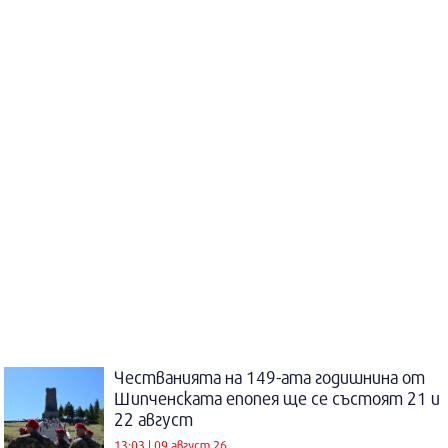
Честванията на 149-ата годишнина от
Шипченската епопея ще се състоят 21 и
22 август
13:03 | 09 август 26