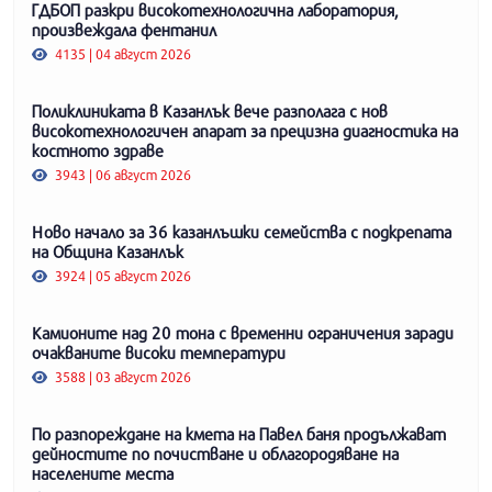
ГДБОП разкри високотехнологична лаборатория,
произвеждала фентанил
4135 | 04 август 2026
Поликлиниката в Казанлък вече разполага с нов
високотехнологичен апарат за прецизна диагностика на
костното здраве
3943 | 06 август 2026
Ново начало за 36 казанлъшки семейства с подкрепата
на Община Казанлък
3924 | 05 август 2026
Камионите над 20 тона с временни ограничения заради
очакваните високи температури
3588 | 03 август 2026
По разпореждане на кмета на Павел баня продължават
дейностите по почистване и облагородяване на
населените места