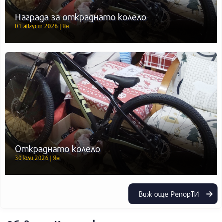
Награда за откраднато колело
01 август 2026 | Ян
Откраднато колело
30 юли 2026 | Ян
Виж още РепорТИ