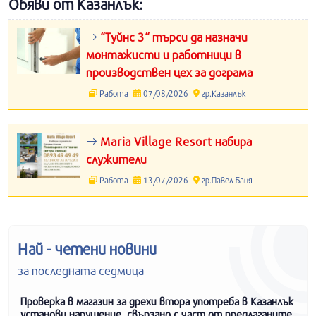
Обяви от Казанлък:
“Туйнс 3“ търси да назначи
монтажисти и работници в
производствен цех за дограма
Работа
07/08/2026
гр.Казанлък
Maria Village Resort набира
служители
Работа
13/07/2026
гр.Павел Баня
Най - четени новини
за последната седмица
Проверка в магазин за дрехи втора употреба в Казанлък
установи нарушение, свързано с част от предлаганите