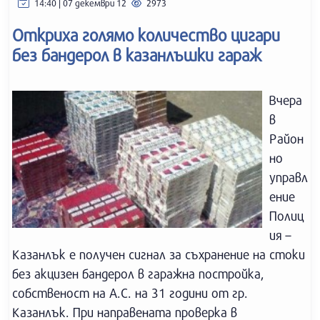
14:40 | 07 декември 12
2973
Откриха голямо количество цигари
без бандерол в казанлъшки гараж
Вчера
в
Район
но
управл
ение
Полиц
ия –
Казанлък е получен сигнал за съхранение на стоки
без акцизен бандерол в гаражна постройка,
собственост на А.С. на 31 години от гр.
Казанлък. При направената проверка в