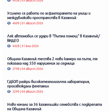
4958 | 03 август 2026
Усилено се работи по асфалтирането на улици и
междублокови пространства в Казанлък
4609 | 01 август 2026
Лек автомобил се удари в “Пътна помощ“ в Казанлък/
ВИДЕО
4428 | 31 юли 2026
Община Казанлък тества 2 нови камери на пътя, те
показаха над 350 нарушения за седмица
3798 | 04 август 2026
ГДБОП разкри високотехнологична лаборатория,
произвеждала фентанил
3299 | 04 август 2026
Ново начало за 36 казанлъшки семейства с подкрепата
на Община Казанлък