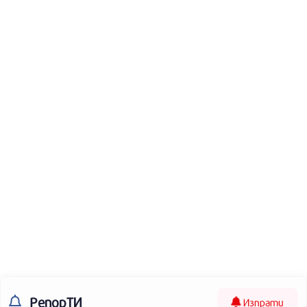
РепорТИ
Изпрати