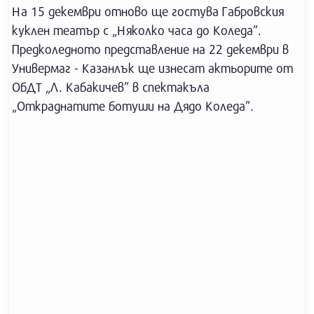
На 15 декември отново ще гостува Габровския
куклен театър с „Няколко часа до Коледа”.
Предколедното представление на 22 декември в
Универмаг - Казанлък ще изнесат актьорите от
ОбДТ „Л. Кабакичев” в спектакъла
„Откраднатите ботуши на Дядо Коледа”.