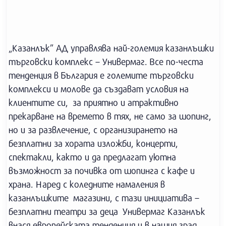
„Казанлък” АД управлява най-големия казанлъшки
търговски комплекс – Универмаг. Все по-честа
тенденция в България е големите търговски
комплекси и молове да създават условия на
клиентите си, за приятно и атрактивно
прекарване на времето в тях, не само за шопинг,
но и за развлечение, с организирането на
безплатни за хората изложби, концерти,
спектакли, както и да предлагат уютна
възможност за почивка от шопинга с кафе и
храна. Наред с коледните намаления в
казанлъшките магазини, с тази инициатива –
безплатни театри за деца Универмаг Казанлък
внася европейската тенденция и в нашия град.