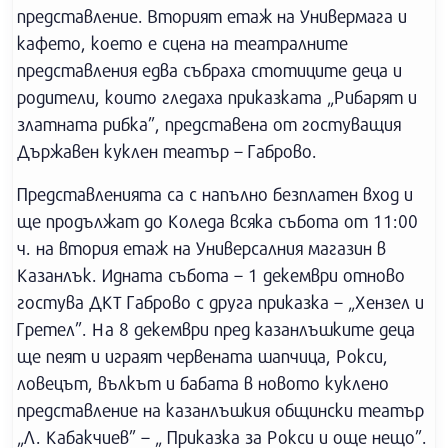
представление. Вторият етаж на Универмага и
кафето, което е сцена на театралните
представления едва събраха стотиците деца и
родители, които гледаха приказката „Рибарят и
златната рибка”, представена от гостуващия
Държавен куклен театър – Габрово.
Представленията са с напълно безплатен вход и
ще продължат до Коледа всяка събота от 11:00
ч. на втория етаж на Универсалния магазин в
Казанлък. Идната събота – 1 декември отново
гостува ДКТ Габрово с друга приказка – „Хензел и
Гретел”. На 8 декември пред казанлъшките деца
ще пеят и играят червената шапчица, Рокси,
ловецът, вълкът и бабата в новото куклено
представление на казанлъшкия общински театър
„Л. Кабакчиев” – „ Приказка за Рокси и още нещо”.