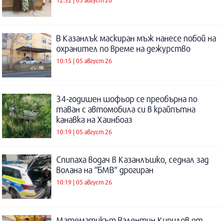
12:32 | 05 август 26
В Казанлък маскиран мъж нанесе побой на
охранител по време на дежурство
10:15 | 05 август 26
34-годишен шофьор се преобърна по
таван с автомобила си в крайпътна
канавка на Хаинбоаз
10:19 | 05 август 26
Спипаха водач в Казанлъшко, седнал зад
волана на “БМВ“ дрогиран
10:19 | 05 август 26
Математикът Валентин Кирилов от