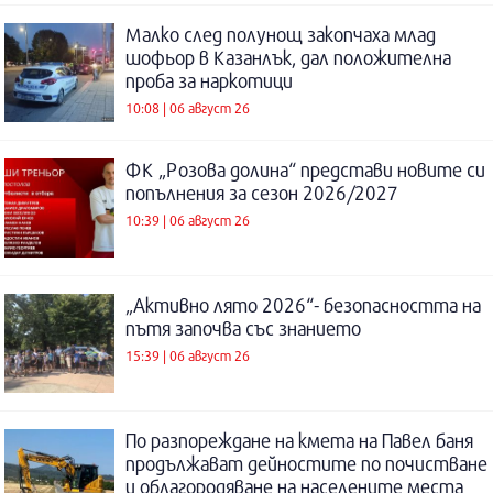
Малко след полунощ закопчаха млад
шофьор в Казанлък, дал положителна
проба за наркотици
10:08 | 06 август 26
ФК „Розова долина“ представи новите си
попълнения за сезон 2026/2027
10:39 | 06 август 26
„Активно лято 2026“- безопасността на
пътя започва със знанието
15:39 | 06 август 26
По разпореждане на кмета на Павел баня
продължават дейностите по почистване
и облагородяване на населените места