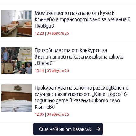
Момиченцето нахапано от куче в
Кънчево е транспортирано за лечение в
Пловдив
12:28 | 04 август 26
Призови места от конкурси за
възпитаници на казанлъшката школа
„Орфей“
15:14 | 05 август 26
Прокуратурата започна разследване по
случая с нахапаното от „Кане Корсо“ 6-
годишно дете в казанлъшкото село
Кънчево
12:06 | 04 август 26
Още новини от Казанлък