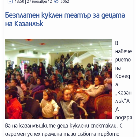
13:50 | 27 ноември 12
5062
Безплатен куклен театър за децата
на Казанлък
В
навече
рието
на
Колед
а
„Казан
лък”А
Д
подаря
ва на казанлъшките деца куклени спектакли. С
огромен успех премина тази събота първото