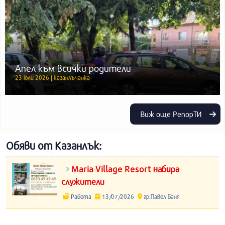
Апел към всички родители
23 юли 2026 | казанлъчанка
Виж още РепорТИ
Обяви от Казанлък:
Maria Village Resort набира
служители
Работа
13/07/2026
гр.Павел Баня