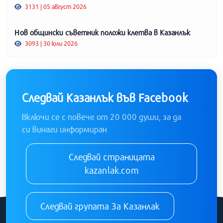
3131 | 05 август 2026
Нов общински съветник положи клетва в Казанлък
3093 | 30 юли 2026
Следвай Казанлък във Facebook
Включи се с повече от 20 000 души, за да
си винаги информиран
Следвай страницата
kazanlak.com
Следвай групата За Казанлак