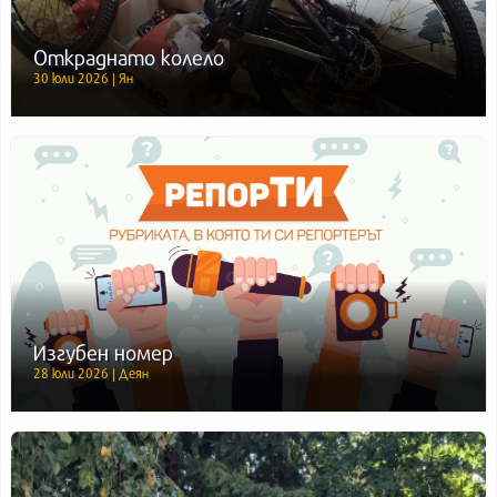
Откраднато колело
30 юли 2026 | Ян
Изгубен номер
28 юли 2026 | Деян