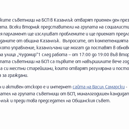
ките съветници на БСП в Казанлък отварят приемен ден пре
ата. Всеки вторник представители на групата на социалист
я парламент ще изслушват проблемите и ще приемат предл
жданите от община Казанлък. Въпросите, от компетенцията
кото управление, казанлъчани ще могат да поставят в обнов
на улица „Чудомир”1 след работа – от 17:00 до 19:00 във вт
рупата съветници на БСП са първите от навършилите вече го
а си местни старейшини, които отварят регулярана и посто
 за граждани.
н и активен отскоро е и интернет
сайта на Васил Самарски
-
дател на групата съветници от БСП, миналогодишен кандида
нлък и преди това председател на Общинския съвет.