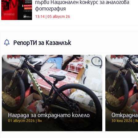
първи Национален конкурс за аналогова
фотография
13:14 | 05 август 26
РепорТИ
за Казанлък
Награда за откраднато колело
Открадна
01 август 2026 | Ян
30 юли 2026 | Я