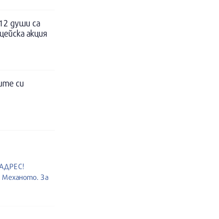
12 души са
цейска акция
ите си
 АДРЕС!
т Механото. За