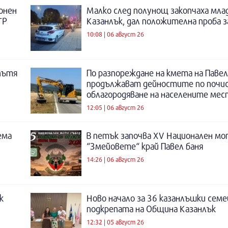
онен
Малко след полунощ закопчаха мла
ТР
Казанлък, дал положителна проба 
10:08 | 06 август 26
пътя
По разпореждане на кмета на Павел
продължават дейностите по почи
облагородяване на населените мес
12:05 | 06 август 26
ема
В петък започва XV Национален мо
“Змейовете“ край Павел баня
14:26 | 06 август 26
к
Ново начало за 36 казанлъшки семе
подкрепата на Община Казанлък
12:32 | 05 август 26