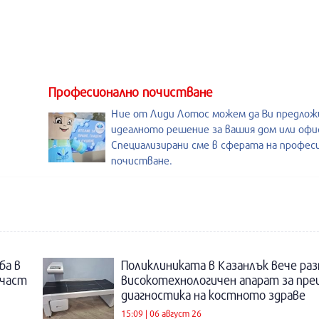
Професионално почистване
Ние от Лиди Лотос можем да Ви предло
идеалното решение за вашия дом или офи
Специализирани сме в сферата на профес
почистване.
ба в
Поликлиниката в Казанлък вече раз
 част
високотехнологичен апарат за пре
диагностика на костното здраве
15:09 | 06 август 26