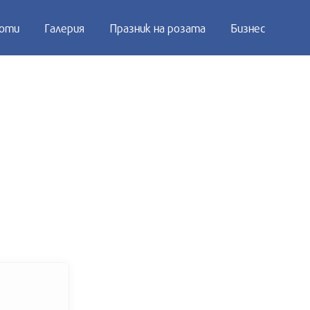
оти
Галерия
Празник на розата
Бизнес