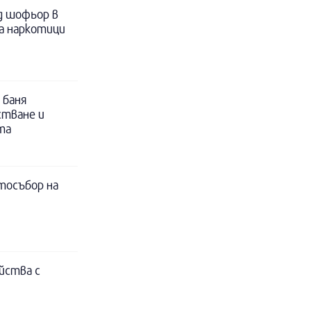
д шофьор в
за наркотици
 баня
стване и
та
тосъбор на
йства с