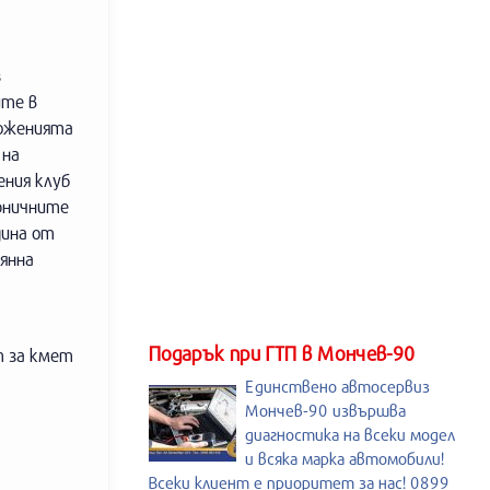
з
ите в
оженията
 на
ения клуб
орничните
дина от
янна
Подарък при ГТП в Мончев-90
т за кмет
Единствено автосервиз
Мончев-90 извършва
диагностика на всеки модел
и всяка марка автомобили!
Всеки клиент е приоритет за нас! 0899