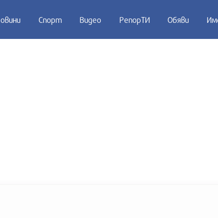
овини
Спорт
Видео
РепорТИ
Обяви
Им