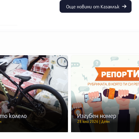
Още новини от Казанлък
то колело
Изгубен номер
н
28 юли 2026 | Деян