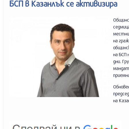
БСП в Казанлък се активизира
Общинс
седмиц
местни
на гра
общинс
на БСП 
дни. Г
мандат
приемна
Обнове
предсе
на Каза