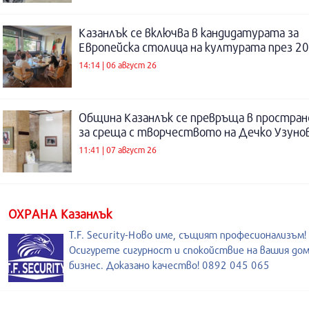
Казанлък се включва в кандидатурата за
Европейска столица на културата през 20
14:14 | 06 август 26
Община Казанлък се превръща в простра
за среща с творчеството на Дечко Узуно
11:41 | 07 август 26
ОХРАНА Казанлък
T.F. Security-Ново име, същият професионализъм!
Осигурете сигурност и спокойствие на вашия дом
бизнес. Доказано качество! 0892 045 065