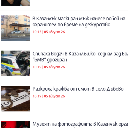
В Казанлък маскиран мъж нанесе побой на
охранител по време на дежурство
10:15 | 05 август 26
Спипаха водач в Казанлъшко, седнал зад во
“БМВ“ дрогиран
10:19 | 05 август 26
Разкриха кражба от имот в село Дъбово
10:19 | 05 август 26
Музеят на фотографията в Казанлък орга