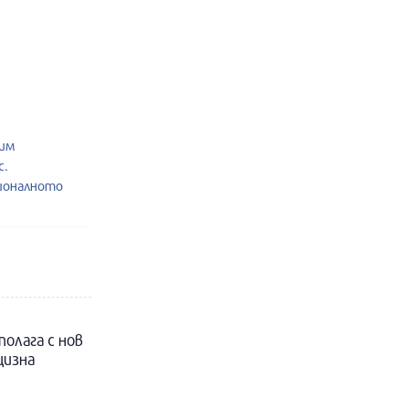
жим
с.
ионалното
полага с нов
цизна