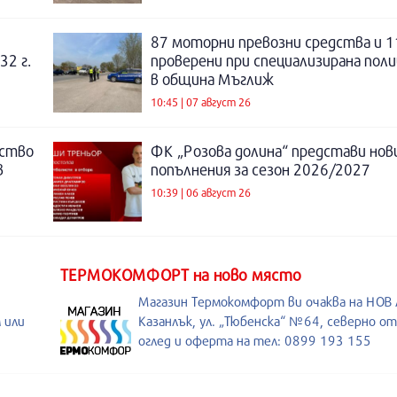
87 моторни превозни средства и 1
32 г.
проверени при специализирана поли
в община Мъглиж
10:45 | 07 август 26
нство
ФК „Розова долина“ представи нов
в
попълнения за сезон 2026/2027
10:39 | 06 август 26
ТЕРМОКОМФОРТ на ново място
Магазин Термокомфорт ви очаква на НОВ
 или
Казанлък, ул. „Тюбенска“ №64, северно о
оглед и оферта на тел: 0899 193 155