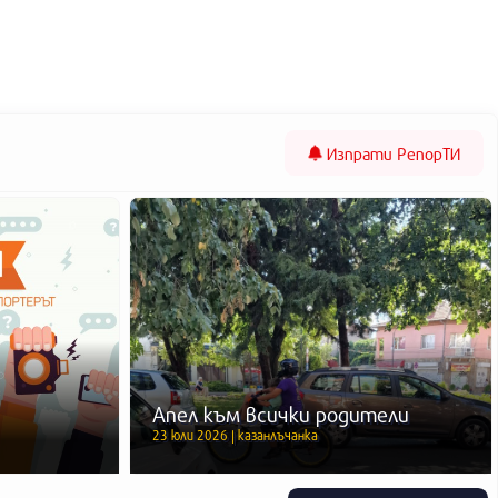
Изпрати
РепорТИ
Апел към всички родители
23 юли 2026 | казанлъчанка