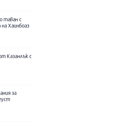
о таван с
 на Хаинбоаз
т Казанлък с
ания за
вгуст