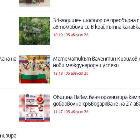
34-годишен шофьор се преобърна п
автомобила си в крайпътна канавка
10:19 | 05 август 26
лана на
Математикът Валентин Кирилов о
нови международни успехи
12:18 | 05 август 26
Община Павел баня организира камп
доброволно кръводаряване на 27 а
11:47 | 05 август 26
низира