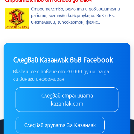
Строителство, ремонти и довършителни
работи, метални консртукции. ВиК и Ел.
инсталации, гипсокартон, фаянс..
Следвай Казанлък във Facebook
Включи се с повече от 20 000 души, за да
си винаги информиран
Следвай страницата
kazanlak.com
Следвай групата За Казанлак