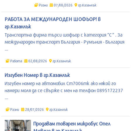
Разни
07/08/2026
гр.Казанлък
РАБОТА ЗА МЕЖДУНАРОДЕН ШОФЬОР! в
гр.Казанлък
Транспортна фирма търси шофьор с категория ”C” . За
международен транспорт България - Румъния - България
...
Работа
02/08/2026
гр.Казанлък
Изгубен Номер в гр.Казанлък
Изгубен номер на автомобил Ст7006тк ако някой го
намери моля да се свърже с мен на телфон 0895172237
...
Разни
28/07/2026
гр.Казанлък
Продавам товарен микробус Опел
Мовано в гр.Казанлък