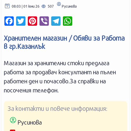
08:03 | 01 юни 26
507
Русинова
F
T
P
V
T
W
a
w
i
i
e
h
c
i
n
b
l
a
e
t
t
e
e
t
Хранителен магазин / Обяви за Работа
b
t
e
r
g
s
o
e
r
r
A
в гр.Казанлък
o
r
e
a
p
k
s
m
p
t
Магазин за хранителни стоки предлага
работа за продавач консултант на пълен
работен ден и почасово.За справки на
посочения телефон.
За контакти и повече информация:
Русинова