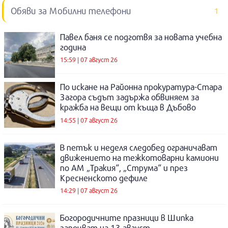
Обяви за Мобилни телефони
1
Павел баня се подготвя за новата учебна
година
15:59 | 07 август 26
По искане на Районна прокуратура-Стара
Загора съдът задържа обвиняем за
кражба на вещи от къща в Дъбово
14:55 | 07 август 26
В петък и неделя следобед ограничават
движението на тежкотоварни камиони
по АМ „Тракия“, „Струма“ и през
Кресненското дефиле
14:29 | 07 август 26
Богородичните празници в Шипка
започват на 13 август