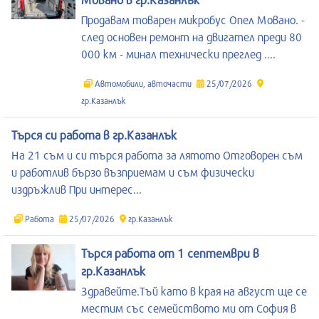
Продавам товарен микробус Опел Мовано. -
след основен ремонт на двигател преди 80
000 км - минал технически преглед ....
Автомобили, авточасти
25/07/2026
гр.Казанлък
Търся си работа в гр.Казанлък
На 21 съм и си търся работа за лятото Отговорен съм
и работлив бързо възприемам и съм физически
издръжлив При интерес...
Работа
25/07/2026
гр.Казанлък
Търся работа от 1 септември в
гр.Казанлък
Здравейте.Тъй като в края на август ще се
местим със семейството ми от София в