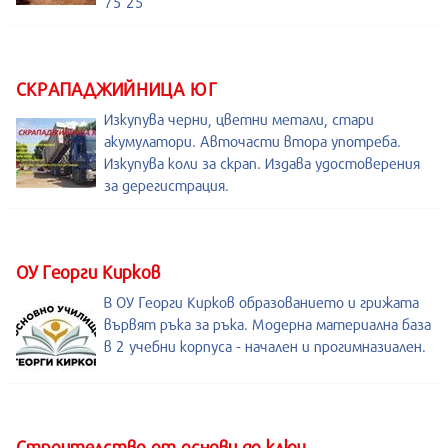
75 25
СКРАПАДЖИЙНИЦА ЮГ
Изкупува черни, цветни метали, стари
акумулатори. Авточасти втора употреба.
Изкупува коли за скрап. Издава удостоверения
за дерегистрация.
ОУ Георги Кирков
В ОУ Георги Кирков образованието и грижата
вървят ръка за ръка. Модерна материална база
в 2 учебни корпуса - начален и прогимназиален.
Строителство от основи до ключ