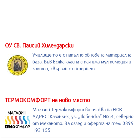
ОУ Св. Паисий Хилендарски
Училището е с напълно обновена материална
база. Във всяка класна стая има мултимедия и
лаптоп, свързан с интернет.
ТЕРМОКОМФОРТ на ново място
Магазин Термокомфорт ви очаква на НОВ
АДРЕС! Казанлък, ул. „Тюбенска“ №64, северно
от Механото. За оглед и оферта на тел: 0899
193 155