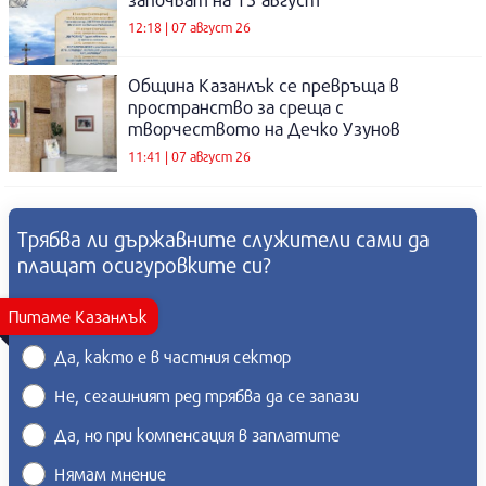
12:18 | 07 август 26
Община Казанлък се превръща в
пространство за среща с
творчеството на Дечко Узунов
11:41 | 07 август 26
Трябва ли държавните служители сами да
плащат осигуровките си?
Питаме Казанлък
Да, както е в частния сектор
Не, сегашният ред трябва да се запази
Да, но при компенсация в заплатите
Нямам мнение