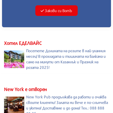
Закови си ВотЪ
Хотел ЕДЕЛВАЙС
Посетете Долината на розите в най-уханния
месец! В прохладата и тишината на Балкана и
само на минути от Казанлък и Празник на
розата 2025!
New York е отворен
New York Pub продължава да работи и очаква
своите клиенти! Залата ни вече е по-слънчева
и уютна! Доставяме и до дома! Тел.: 088 888