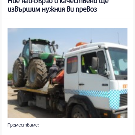
Ние най-бързо и качествено ще
извършим нужния ви превоз
Преместваме: