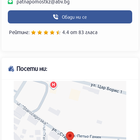
patnapomostkz@abv.bg
Обади ни се
Рейтинг:
4.4
oт
83
гласа
Посети ни: