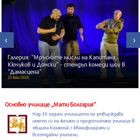
‹
›
Галерия: “Мръсните мисли на Капитана,
Кючуков и Донски“ - стендъп комеди шоу в
“Дамасцена“
25 юли 2026
Основно училище „Мати Болгария“
Над 30 години училището ни утвърждава
името си на желано и предпочитано училище в
община Казанлък с квалифицирани и
всеотдайни учители.