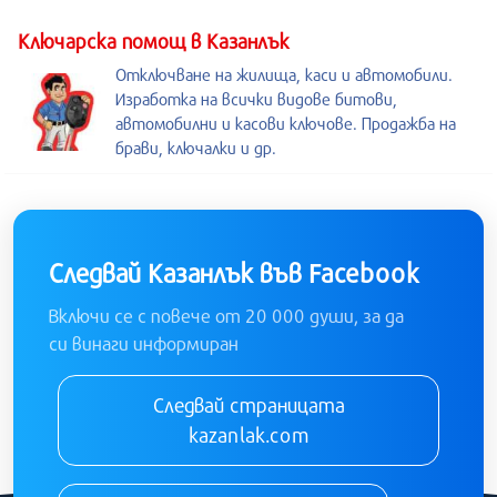
Kлючарска помощ в Казанлък
Отключване на жилища, каси и автомобили.
Изработка на всички видове битови,
автомобилни и касови ключове. Продажба на
брави, ключалки и др.
Следвай Казанлък във Facebook
Включи се с повече от 20 000 души, за да
си винаги информиран
Следвай страницата
kazanlak.com