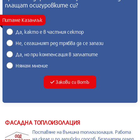
плащат осигуровките си?
Питаме Казанлък
Да, както е в частния сектор
Не, сегашният ред трябва да се запази
Да, но при компенсация в заплатите
Нямам мнение
Закови си ВотЪ
ФАСАДНА ТОПЛОИЗОЛАЦИЯ
Поставяне на външна топлоизолация. Работа
на скеле и по алпийски способ. Безплатен оглед