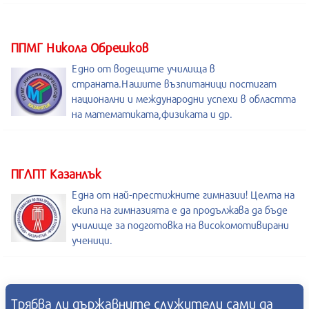
ППМГ Никола Обрешков
Едно от водещите училища в
страната.Нашите възпитаници постигат
национални и международни успехи в областта
на математиката,физиката и др.
ПГЛПТ Казанлък
Една от най-престижните гимназии! Целта на
екипа на гимназията е да продължава да бъде
училище за подготовка на високомотивирани
ученици.
Трябва ли държавните служители сами да