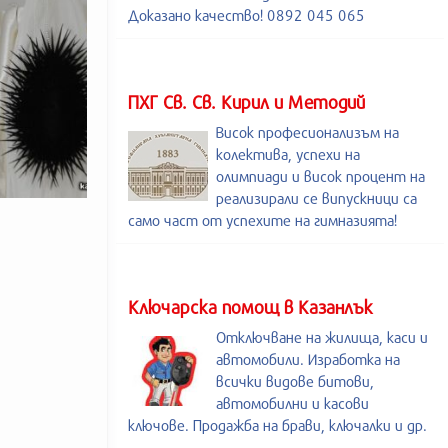
Доказано качество! 0892 045 065
ПХГ Св. Св. Кирил и Методий
Висок професионализъм на
колектива, успехи на
олимпиади и висок процент на
реализирали се випускници са
само част от успехите на гимназията!
Kлючарска помощ в Казанлък
Отключване на жилища, каси и
автомобили. Изработка на
всички видове битови,
автомобилни и касови
ключове. Продажба на брави, ключалки и др.