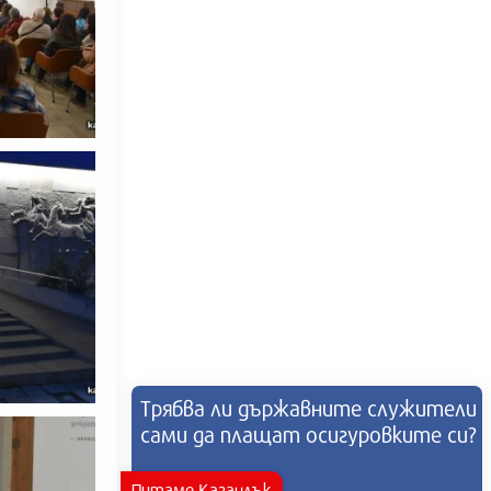
Трябва ли държавните служители
сами да плащат осигуровките си?
Питаме Казанлък