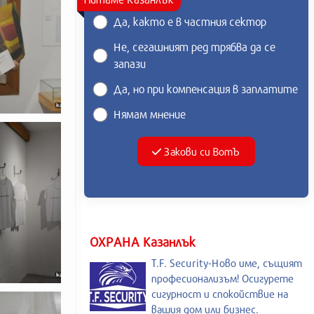
Да, както е в частния сектор
Не, сегашният ред трябва да се
запази
Да, но при компенсация в заплатите
Нямам мнение
Закови си ВотЪ
ОХРАНА Казанлък
T.F. Security-Ново име, същият
професионализъм! Осигурете
сигурност и спокойствие на
вашия дом или бизнес.