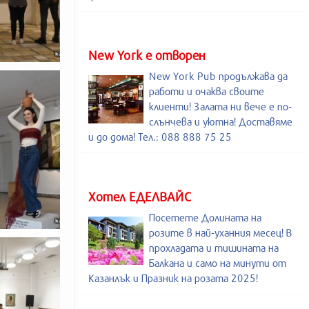
New York е отворен
New York Pub продължава да
работи и очаква своите
клиенти! Залата ни вече е по-
слънчева и уютна! Доставяме
и до дома! Тел.: 088 888 75 25
Хотел ЕДЕЛВАЙС
Посетете Долината на
розите в най-уханния месец! В
прохладата и тишината на
Балкана и само на минути от
Казанлък и Празник на розата 2025!