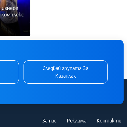
Галерия: Тактико-специално
 изнесе
учение за действия при
 комплекс
възникване на горски пожар - УЦ
“Тюлбе“ Казанлък
15 юли 2026
Следвай групата За
Казанлак
За нас
Реклама
Контакти