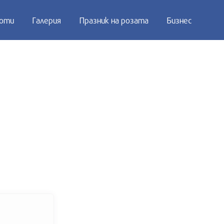
оти
Галерия
Празник на розата
Бизнес