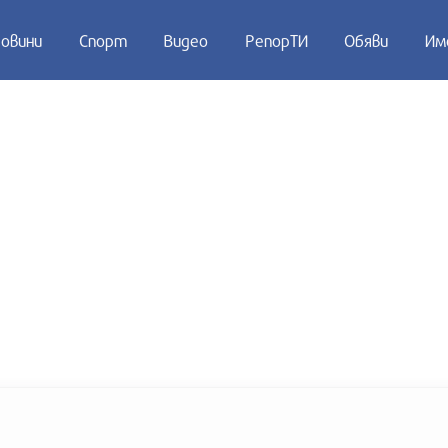
овини
Спорт
Видео
РепорТИ
Обяви
Им