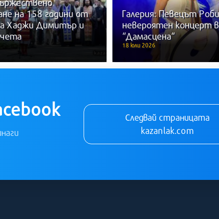
 Тържествено
не на 158 години от
Галерия: Певецът Роби
на Хаджи Димитър и
невероятен концерт в
 чета
“Дамасцена“
18 юли 2026
acebook
Следвай страницата
kazanlak.com
инаги