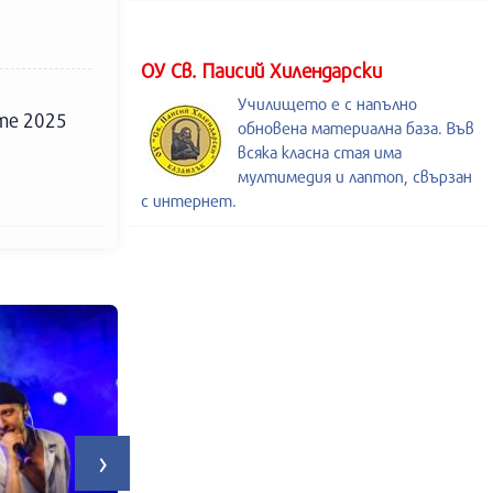
ОУ Св. Паисий Хилендарски
Училището е с напълно
ите 2025
обновена материална база. Във
всяка класна стая има
мултимедия и лаптоп, свързан
с интернет.
›