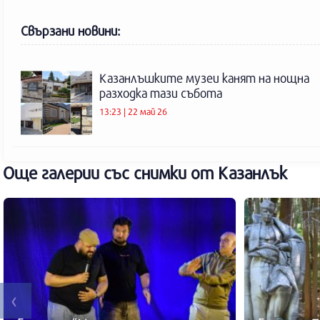
Свързани новини:
Казанлъшките музеи канят на нощна
разходка тази събота
13:23 | 22 май 26
Още галерии със снимки от Казанлък
‹