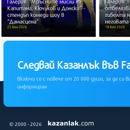
Галерия: “Мръсните мисли на
Галерия:
Капитана, Кючуков и Донски“ -
отбелязва
стендъп комеди шоу в
гибелта 
“Дамасцена“
неговата
25 юли 2026
18 юли 2026
Следвай Казанлък във F
Включи се с повече от 20 000 души, за да си в
информиран
© 2000 - 2026