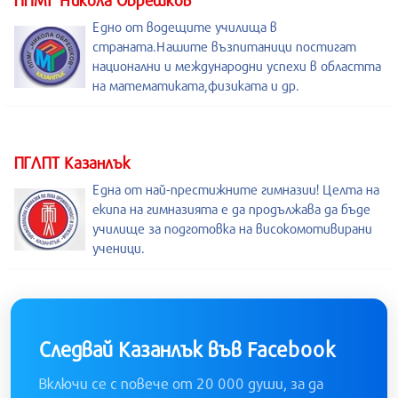
ППМГ Никола Обрешков
Едно от водещите училища в
страната.Нашите възпитаници постигат
национални и международни успехи в областта
на математиката,физиката и др.
ПГЛПТ Казанлък
Една от най-престижните гимназии! Целта на
екипа на гимназията е да продължава да бъде
училище за подготовка на високомотивирани
ученици.
Следвай Казанлък във Facebook
Включи се с повече от 20 000 души, за да