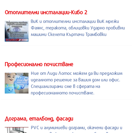
Отоплителни инсталации-Кибо 2
ВиК и отоплителни инсталации ВиК мрежи
Фаянс, теракота, облицовки Ударно пробивни
машини Скелета Къртачи Трамбовки
Професионално почистване
Ние от Лиди Лотос можем да Ви предложим
идеалното решение за вашия дом или офис.
Специализирани сме в сферата на
професионалното почистване.
Дограма, еталбонд, фасади
PVC и алуминиеви дограми, окачени фасади и