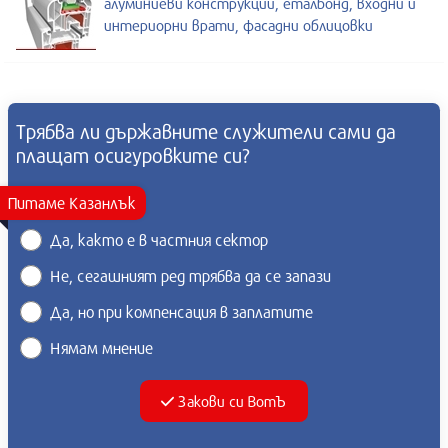
алуминиеви конструкции, еталбонд, входни и
интериорни врати, фасадни облицовки
Трябва ли държавните служители сами да
плащат осигуровките си?
Питаме Казанлък
Да, както е в частния сектор
Не, сегашният ред трябва да се запази
Да, но при компенсация в заплатите
Нямам мнение
Закови си ВотЪ