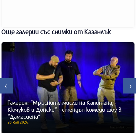
Още галерии със снимки от Казанлък
‹
›
Галерия: “Мръсните мисли на Капитана,
Кючуков и Донски“ - стендъп комеди шоу в
“Дамасцена“
25 юли 2026