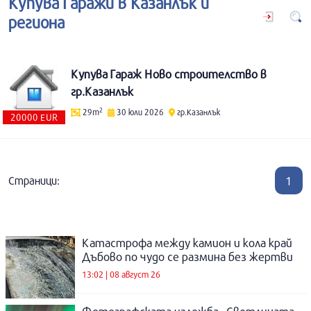
Купува Гаражи в Казанлък и
региона
Купува Гараж Ново строителство в
гр.Казанлък
2
29m
30 юли 2026
гр.Казанлък
20000 EUR
1
Страници:
Катастрофа между камион и кола край
Дъбово по чудо се размина без жертви
13:02 | 08 август 26