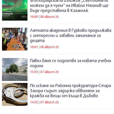
Фотографската изложба „Светлината
можем да я чуем“ на Ивайло Нягалов ще
бъде представена в Казанлък
10:09 | 08 август 26
Лятната академия в Гурково продължава
с интересни и забавни занимания за
децата
10:01 | 08 август 26
Павел баня се подготвя за новата учебна
година
15:59 | 07 август 26
По искане на Районна прокуратура-Стара
Загора съдът задържа обвиняем за
кражба на вещи от къща в Дъбово
14:55 | 07 август 26