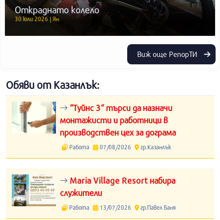
Откраднато колело
30 юли 2026 | Ян
Виж още РепорТИ
Обяви от Казанлък:
“Туйнс 3“ търси да назначи
монтажисти и работници в
производствен цех за дограма
Работа
07/08/2026
гр.Казанлък
Maria Village Resort набира
служители
Работа
13/07/2026
гр.Павел Баня