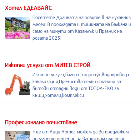
Хотел ЕДЕЛВАЙС
Посетете Долината на розите в най-уханния
месец! В прохладата и тишината на Балкана и
само на минути от Казанлък и Празник на
розата 2025!
Изкопни услуги от МИТЕВ СТРОЙ
Изкопни услуги,багер с хидрочук,водопровод и
канализация,Пречиствателни станции за
битови отпадни води от ТОПОЛ-ЕКО за
къщи,хотели,комплекси
Професионално почистване
Ние от Лиди Лотос можем да Ви предложим
идеалното решение за вашия дом или офис.