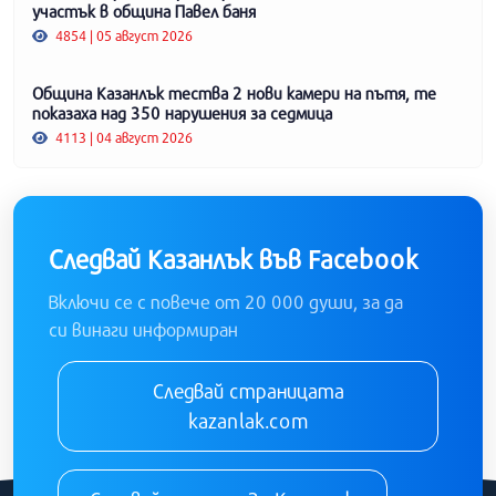
участък в община Павел баня
4854 | 05 август 2026
Община Казанлък тества 2 нови камери на пътя, те
показаха над 350 нарушения за седмица
4113 | 04 август 2026
Следвай Казанлък във Facebook
Включи се с повече от 20 000 души, за да
си винаги информиран
Следвай страницата
kazanlak.com