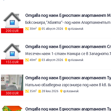
Отдава под наем Едностаен апартамент Ма
Боксониера,”Абаята”- под наем Апартаментът 
2
30m
05 август 2026
гр.Казанлък
200 EUR
Отдава под наем Едностаен апартамент Ст
Месечен наем 1-стаен Намира се в Западното.Т
2
40m
03 август 2026
гр.Казанлък
155 EUR
Отдава под наем Едностаен апартамент Тух
2
35m
28 юли 2026
гр.Казанлък
300 EUR
Отдава под наем Едностаен апартамент Тух