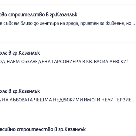
во строителство в гр.Казанлък
Апартамент, монолит, център. Апартамента е съвсем близо до центъра на града, приятен за живеене, но има нужда от леко почистване и освежаване, за най претенциозните. Предпочитаме да го предоставим на непушачи и по възможност, дългострочно. 0 8 7 6 05 83 32 .... Не отговарям на пропуснати, така че звънете пак, а
ла в гр.Казанлък
ОД НАЕМ ОБЗАВЕДЕНА ГАРСОНИЕРА В КВ. ВАСИЛ ЛЕВСКИ!
ла в гр.Казанлък
ДВУСТАЕН ОБЗАВЕДЕН АПАРТАМЕНТ В РАЙОНА НА ЛЪВОВАТА ЧЕШМА НЕДВИЖИМИ ИМОТИ НЕЛИ ТЕРЗИЕВ
сивно строителство в гр.Казанлък