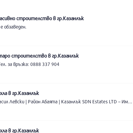
сивно строителство в гр.Казанлък
е обзаведен.
аро строителство в гр.Казанлък
ел. за връзка: 0888 337 904
ла в гр.Казанлък
Напълно обзаведена гарсониера под наем в кв. Васил Левски | Район Абаята | Казанлък SDN Estates LTD – Имоти Казанлък предлага под наем напълно обзаведена гарсониера, разположена в района на Абаята, кв. Васил Левски.Жилището е светло, функционално и предлага всичко необходимо за комфортно ежедневие. Отдава се напълно обзаведено и е готово за незабавно нанасяне.Основни характеристики:✔ Район: Абаята, кв. Васил Левски✔ Напълно обзаведена✔ Готова за нанасяне✔ Подходяща за един човек или двойкаНаем: 300 евро / месецЗа повече информация и организиране на оглед:0878 924 5880878 924 585www.sdnestate.comSDN Estates LTD – Спокойствие. Сигурност. Професионализъм.
ла в гр.Казанлък