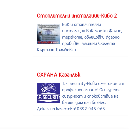
Отоплителни инсталации-Кибо 2
ВиК и отоплителни
инсталации ВиК мрежи Фаянс,
теракота, облицовки Ударно
пробивни машини Скелета
Къртачи Трамбовки
ОХРАНА Казанлък
T.F. Security-Ново име, същият
професионализъм! Осигурете
сигурност и спокойствие на
вашия дом или бизнес.
Доказано качество! 0892 045 065