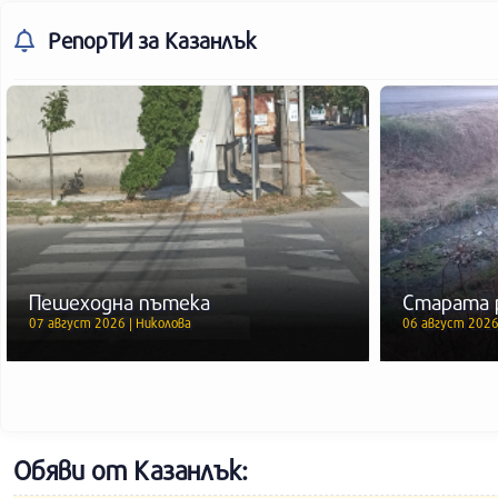
РепорТИ
за Казанлък
Пешеходна пътека
Старата 
07 август 2026 | Николова
06 август 2026
Обяви от Казанлък: