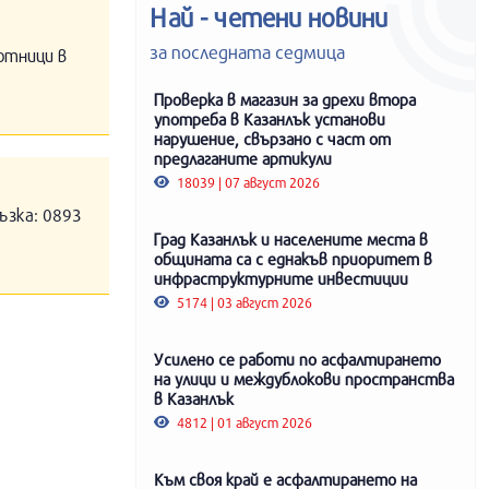
Най - четени новини
за последната седмица
отници в
Проверка в магазин за дрехи втора
употреба в Казанлък установи
нарушение, свързано с част от
предлаганите артикули
18039 | 07 август 2026
ъзка: 0893
Град Казанлък и населените места в
общината са с еднакъв приоритет в
инфраструктурните инвестиции
5174 | 03 август 2026
Усилено се работи по асфалтирането
на улици и междублокови пространства
в Казанлък
4812 | 01 август 2026
Към своя край е асфалтирането на