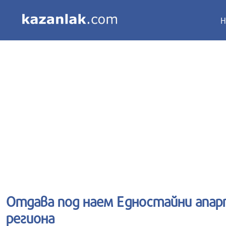
Н
Отдава под наем Едностайни апар
региона