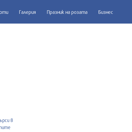
оти
Галерия
Празник на розата
Бизнес
ърси в
тите