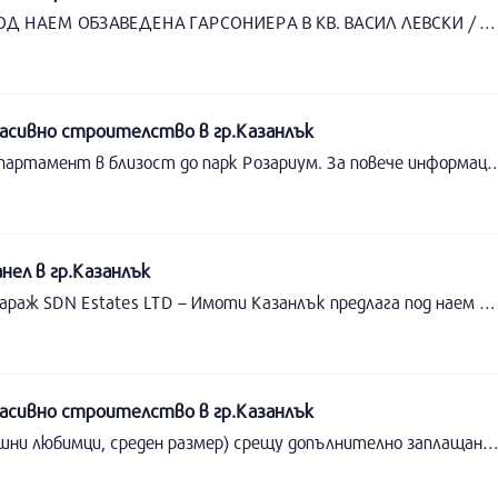
АГЕНЦИЯ ЗА НЕДВ.ИМОТИ ”ЕВРОПА” ОТДАВА ПОД НАЕМ ОБЗАВЕДЕНА ГАРСОНИЕРА В КВ. ВАСИЛ ЛЕВСКИ / НА АБАЯТА /,
сивно строителство в гр.Казанлък
Агенция Имотекс отдава под наем едностаен апартамент в близост до парк Розар
ел в гр.Казанлък
Отдава под наем гарсониера в ж.к. Изток 43 с гараж SDN Estates LTD – Имоти Казанлък предлага под наем напълно обзаведена гарсониера в ж.к. Изток 43 с гараж.Имотът е разположен на удобна и комуникативна локация, с бърз достъп до училища, детски градини, магазини, аптеки и градски транспорт.Разпределение:- всекидневна с кухня- една спалня- баня с тоалетнаПредимства:- Напълно обзаведен и оборудван- Готов за нанасяне- Подходящ за сам човек за дългосрочно наеманеАпартаментът предлага комфортна жилищна среда и всички необходими удобства за едно спокойно ежедневие.Наемна цена: 220 евро месечноЗа повече информация и оглед:0878 924 5880878 924 585www.sdnestate.comSDN Estates LTD – Спокойствие. Сигурност. Професионализъм.
сивно строителство в гр.Казанлък
Студио за нощувки под наем( допускат се домашни любимци, среден размер) срещу допълнително заплащане Насладете се на стилно изживяване в това място с централно разположение. В непосредствена близост до музеи, пешеходна зона, ресторанти и кафенета. Студиото партерно с малка тераса към него, с климатик, намира се в идеален център, на комуникативно място, удобно, аранжирано с любов за да донесе удобство и уют на гостите си. Подходящо за 3 до 4 (две деца)лица. Цена за сам човек 32 евро., Двойка 45 евро, тройка 50 евро. При интерес проверете за свободни дат