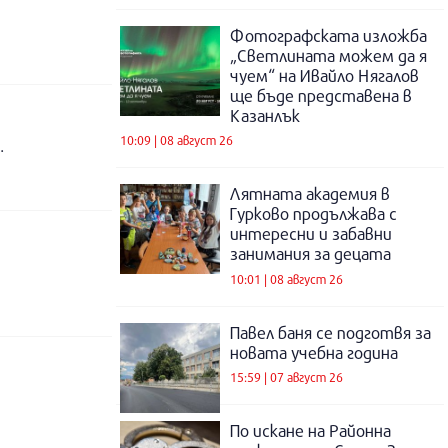
Фотографската изложба
„Светлината можем да я
чуем“ на Ивайло Нягалов
ще бъде представена в
Казанлък
10:09 | 08 август 26
иум. За повече информация: Имотекс – 0877332131
Лятната академия в
Гурково продължава с
интересни и забавни
занимания за децата
10:01 | 08 август 26
Павел баня се подготвя за
новата учебна година
15:59 | 07 август 26
и . Цените по официални празници и Празник на розата са различни от посочените.!
По искане на Районна