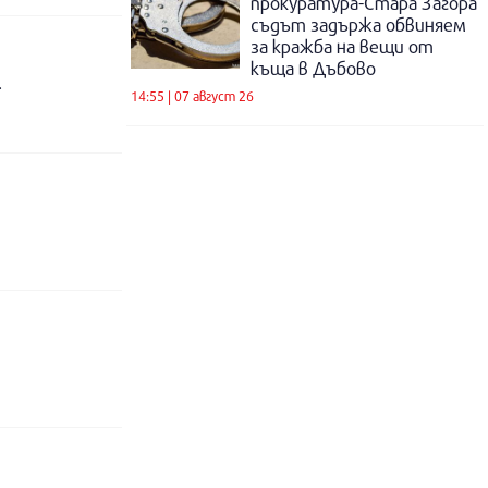
прокуратура-Стара Загора
съдът задържа обвиняем
за кражба на вещи от
къща в Дъбово
ко имате интерес, заслужава си.В близост има и гараж, който също може да бъде ползван, за кола или склад.
14:55 | 07 август 26
А!!!!!