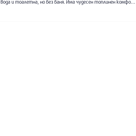
мансардна стая Стаята е самостоятелна, има вода и тоалетна, но без баня. Има чудесен топлинен комфорт, заради добрата изолация. Спокойна и тиха в самия център на града, чиста и удобна, подходяща както за преспиване, така и за живеене. Дава се на непушач. Цената е за месец.