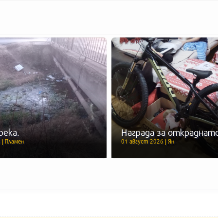
река.
Награда за откраднато
 | Пламен
01 август 2026 | Ян