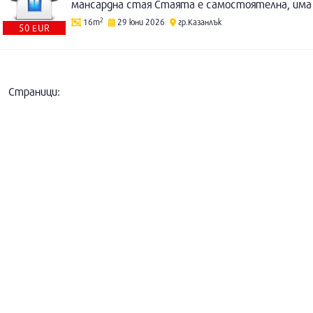
2
16m
29 юни 2026
гр.Казанлък
50 EUR
Страници: