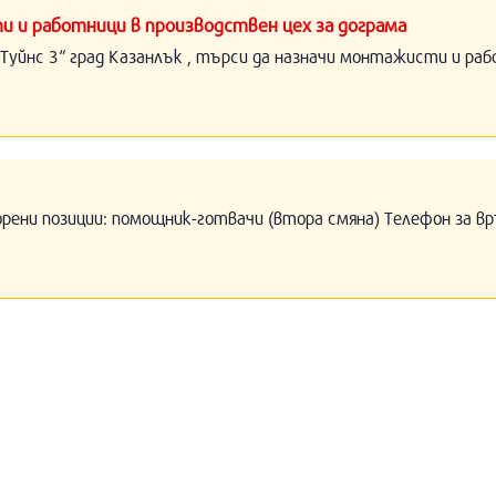
и и работници в производствен цех за дограма
Туйнс 3“ град Казанлък , търси да назначи монтажисти и раб
орени позиции: помощник-готвачи (втора смяна) Телефон за вр