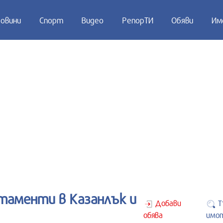
овини
Спорт
Видео
РепорТИ
Обяви
Им
таменти в Казанлък и
Добави
Т
обява
имо