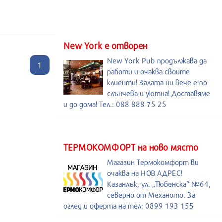
New York е отворен
New York Pub продължава да
1
работи и очаква своите
клиенти! Залата ни вече е по-
слънчева и уютна! Доставяме
и до дома! Тел.: 088 888 75 25
ТЕРМОКОМФОРТ на ново място
Магазин Термокомфорт ви
очаква на НОВ АДРЕС!
Казанлък, ул. „Тюбенска“ №64,
северно от Механото. За
оглед и оферта на тел: 0899 193 155