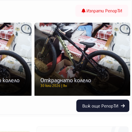
Изпрати
РепорТИ
 колело
Откраднато колело
30 юли 2026 | Ян
Виж още РепорТИ