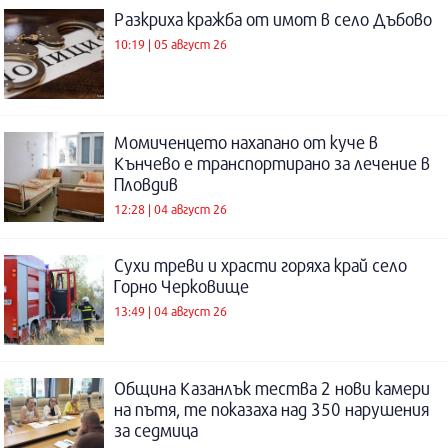
Разкриха кражба от имот в село Дъбово
10:19 | 05 август 26
Момиченцето нахапано от куче в
Кънчево е транспортирано за лечение в
Пловдив
12:28 | 04 август 26
Сухи треви и храсти горяха край село
Горно Черковище
13:49 | 04 август 26
Община Казанлък тества 2 нови камери
на пътя, те показаха над 350 нарушения
за седмица