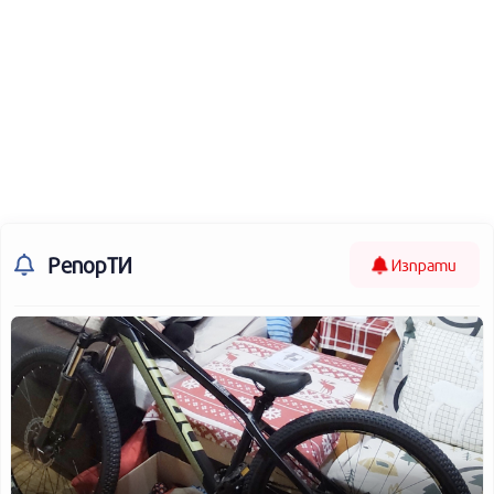
РепорТИ
Изпрати