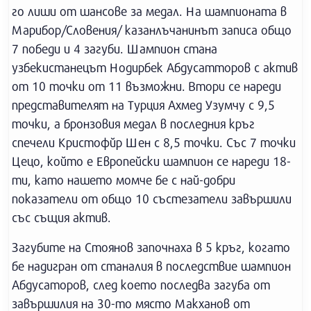
го лиши от шансове за медал. На шампионата в
Марибор/Словения/ казанлъчанинът записа общо
7 победи и 4 загуби. Шампион стана
узбекистанецът Нодирбек Абдусатторов с актив
от 10 точки от 11 възможни. Втори се нареди
представителят на Турция Ахмед Узумчу с 9,5
точки, а бронзовия медал в последния кръг
спечели Кристофйр Шен с 8,5 точки. Със 7 точки
Цецо, който е Европейски шампион се нареди 18-
ти, като нашето момче бе с най-добри
показатели от общо 10 състезатели завършили
със същия актив.
Загубите на Стоянов започнаха в 5 кръг, когато
бе надигран от станалия в последствие шампион
Абдусаторов, след което последва загуба от
завършилия на 30-то място Макханов от