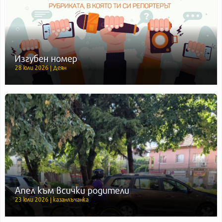
Изгубен номер
28 юли 2026 | Деян
Апел към всички родители
23 юли 2026 | казанлъчанка