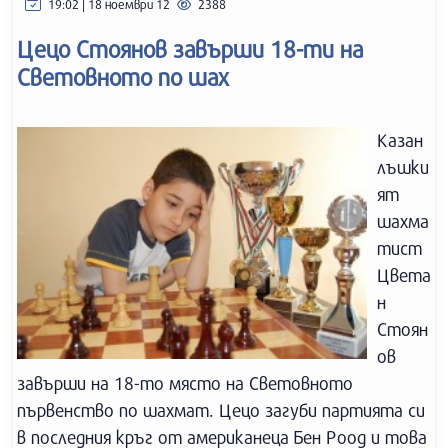
19:02 | 18 ноември 12
2388
Цецо Стоянов завърши 18-ти на
Световното по шах
Казан
лъшки
ят
шахма
тист
Цвета
н
Стоян
ов
завърши на 18-то място на Световното
първенство по шахмат. Цецо загуби партията си
в последния кръг от американеца Бен Роод и това