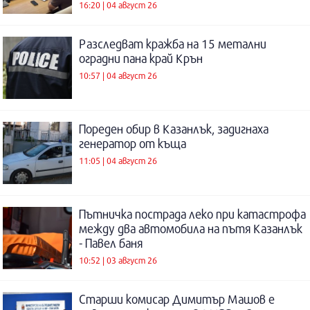
16:20 | 04 август 26
Разследват кражба на 15 метални
оградни пана край Крън
10:57 | 04 август 26
Пореден обир в Казанлък, задигнаха
генератор от къща
11:05 | 04 август 26
Пътничка пострада леко при катастрофа
между два автомобила на пътя Казанлък
- Павел баня
10:52 | 03 август 26
Старши комисар Димитър Машов е