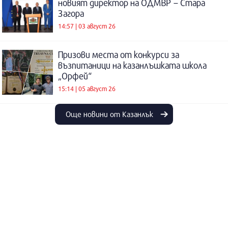
новият директор на ОДМВР – Стара
Загора
14:57 | 03 август 26
Призови места от конкурси за
възпитаници на казанлъшката школа
„Орфей“
15:14 | 05 август 26
Още новини от Казанлък