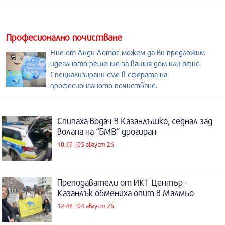
Професионално почистване
Ние от Лиди Лотос можем да Ви предложим
идеалното решение за вашия дом или офис.
Специализирани сме в сферата на
професионалното почистване.
Спипаха водач в Казанлъшко, седнал зад
волана на “БМВ“ дрогиран
10:19 | 05 август 26
Преподаватели от ИКТ Център -
Казанлък обмениха опит в Малмьо
12:48 | 04 август 26