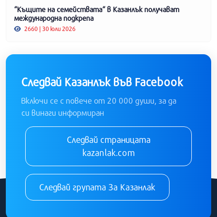
“Къщите на семействата“ в Казанлък получават
международна подкрепа
2660 | 30 юли 2026
Следвай Казанлък във Facebook
Включи се с повече от 20 000 души, за да
си винаги информиран
Следвай страницата
kazanlak.com
Следвай групата За Казанлак