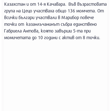
Казахстан и от 14-я Качавара. Във възрастовата
група на Цецо участваха общо 136 момчета. От
всички българи участвали в Марибор повече
точки от казанлъчанинът събра единствено
Габриела Антова, която завърши 5-та при
момичетата до 10 години с актив от 8 точки.