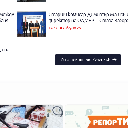
 между
Старши комисар Димитър Машов 
баня
директор на ОДМВР – Стара Загор
14:57 | 03 август 26
и на
Още новини от Казанлък