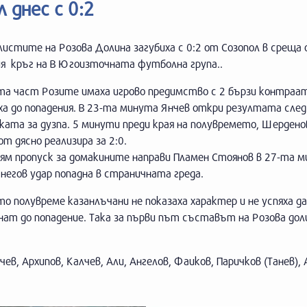
 днес с 0:2
истите на Розова Долина загубиха с 0:2 от Созопол в среща
ия кръг на В Югоизточната футболна група..
-та част Розите имаха игрово предимство с 2 бързи контраа
ха до попадения. В 23-та минута Янчев откри резултата сле
ата за дузпа. 5 минути преди края на полувремето, Шердено
от дясно реализира за 2:0.
ям пропуск за домакините направи Пламен Стоянов в 27-та м
негов удар попадна в страничната греда.
то полувреме казанлъчани не показаха характер и не успяха да
ат до попадение. Така за първи път съставът на Розова дол
ев, Архипов, Калчев, Али, Ангелов, Фаиков, Паричков (Танев), 