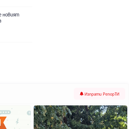
е новият
а
Изпрати
РепорТИ