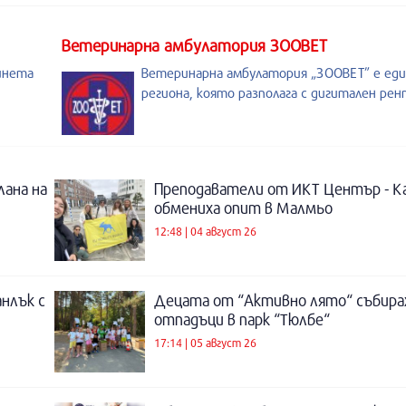
Ветеринарна амбулатория ЗООВЕТ
инета
Ветеринарна амбулатория „ЗООВЕТ” е ед
региона, която разполага с дигитален рен
лана на
Преподаватели от ИКТ Център - К
обмениха опит в Малмьо
12:48 | 04 август 26
нлък с
Децата от “Активно лято“ събира
отпадъци в парк “Тюлбе“
17:14 | 05 август 26