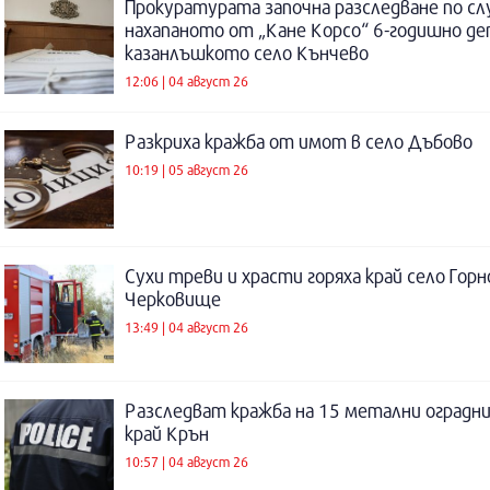
Прокуратурата започна разследване по сл
нахапаното от „Кане Корсо“ 6-годишно де
казанлъшкото село Кънчево
12:06 | 04 август 26
Разкриха кражба от имот в село Дъбово
10:19 | 05 август 26
Сухи треви и храсти горяха край село Горн
Черковище
13:49 | 04 август 26
Разследват кражба на 15 метални оградни
край Крън
10:57 | 04 август 26