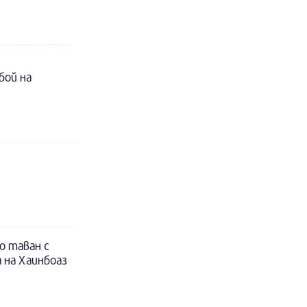
бой на
о таван с
 на Хаинбоаз