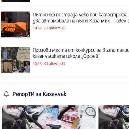
Пътничка пострада леко при катастрофа
два автомобила на пътя Казанлък - Павел 
10:52 | 03 август 26
Призови места от конкурси за възпитаниц
казанлъшката школа „Орфей“
15:14 | 05 август 26
РепорТИ
за Казанлък