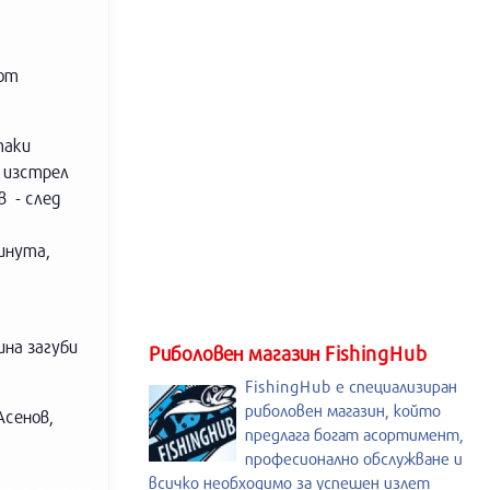
 от
таки
д изстрел
в - след
инута,
ина загуби
Риболовен магазин FishingHub
FishingHub е специализиран
риболовен магазин, който
Асенов,
предлага богат асортимент,
професионално обслужване и
всичко необходимо за успешен излет