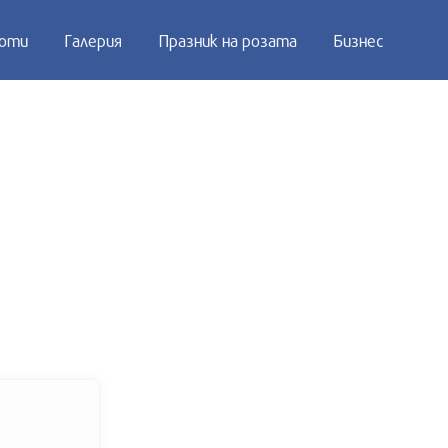
оти
Галерия
Празник на розата
Бизнес