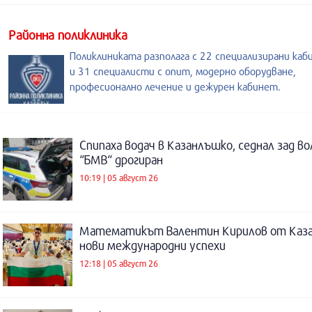
Районна поликлиника
Поликлиниката разполага с 22 специализирани каб
и 31 специалисти с опит, модерно оборудване,
професионално лечение и дежурен кабинет.
Спипаха водач в Казанлъшко, седнал зад во
“БМВ“ дрогиран
10:19 | 05 август 26
Математикът Валентин Кирилов от Каза
нови международни успехи
12:18 | 05 август 26