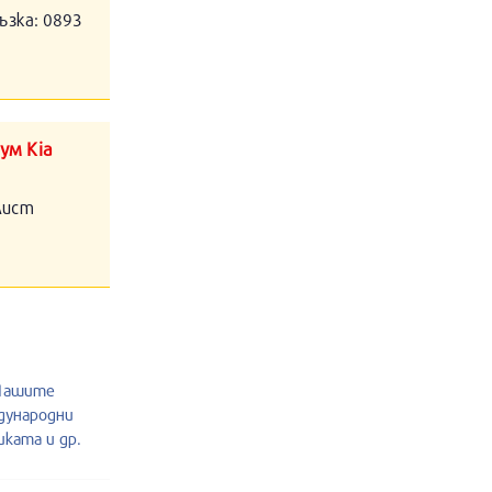
ъзка: 0893
ум Kia
алист
.Нашите
дународни
ката и др.