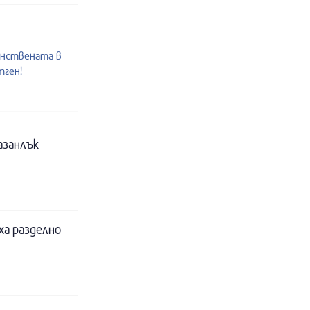
инствената в
тген!
азанлък
ха разделно