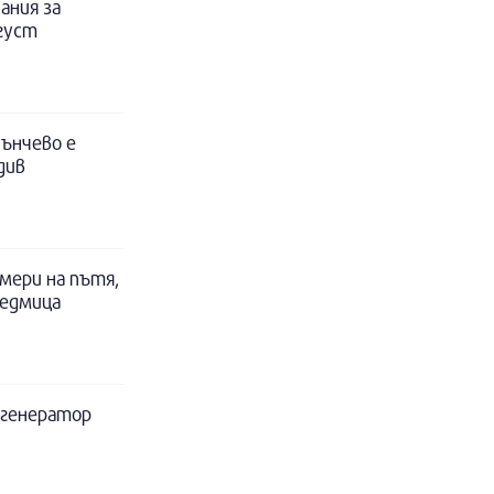
ания за
вгуст
ънчево е
див
мери на пътя,
седмица
а генератор