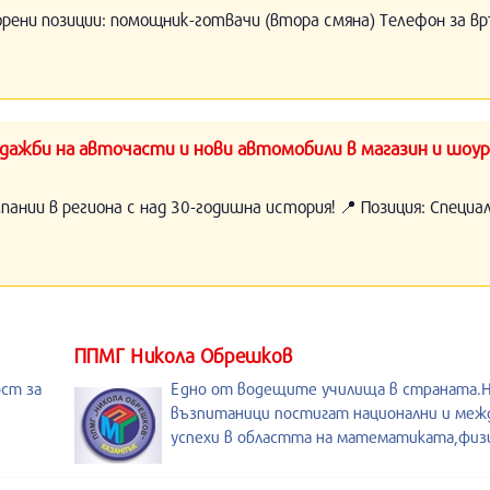
орени позиции: помощник-готвачи (втора смяна) Телефон за вр
ажби на авточасти и нови автомобили в магазин и шоур
нии в региона с над 30-годишна история! 📍 Позиция: Специ
ППМГ Никола Обрешков
ост за
Едно от водещите училища в страната
възпитаници постигат национални и меж
успехи в областта на математиката,физи