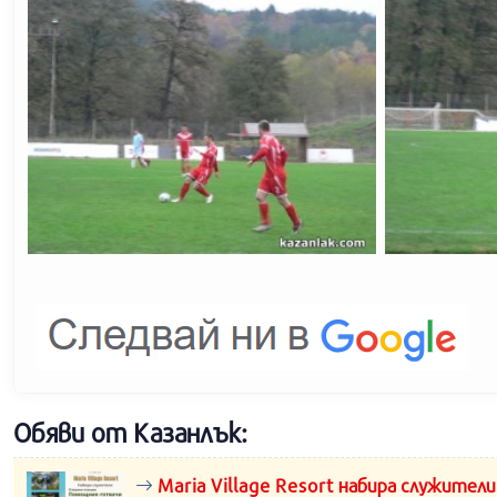
Обяви от Казанлък:
Maria Village Resort набира служители