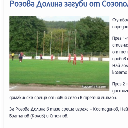
Розова Долина загуби от Созопол
Футбол
поредн
През 1
стигна
от точк
пробив 
Най-гол
когато 
През 2-
достигн
домакинска среща от новия сезон в третия ешалон.
За Розова Долина в тази среща играха – Костадинов, Нейч
Братанов (Колев) и Стоянов.