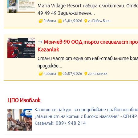
Maria Village Resort набира служители. Отв
49 49 49 Задължителен...
Работа
13/07/2026
гр.Павел Баня
Мончев-90 ООД търси специалист прод
Kazanlak
Стани част от една от най-стабилните компа
продажби...
Работа
06/07/2026
гр.Казанлък
ЦПО Изоблок
Запиши се на курс за придобиване правоспособн
„Машинист на котли с високо налягане“ - ОГНЯР.
Казанлък: 0897 948 214