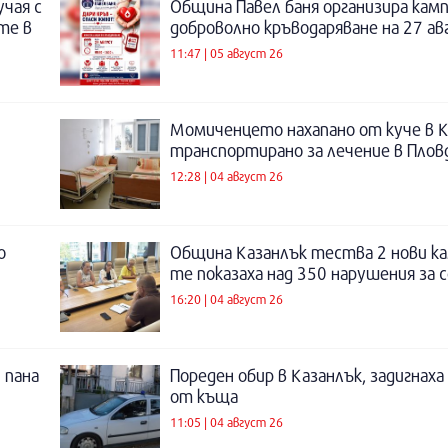
учая с
Община Павел баня организира камп
те в
доброволно кръводаряване на 27 а
11:47 | 05 август 26
Момиченцето нахапано от куче в К
транспортирано за лечение в Плов
12:28 | 04 август 26
о
Община Казанлък тества 2 нови ка
те показаха над 350 нарушения за 
16:20 | 04 август 26
 пана
Пореден обир в Казанлък, задигнах
от къща
11:05 | 04 август 26