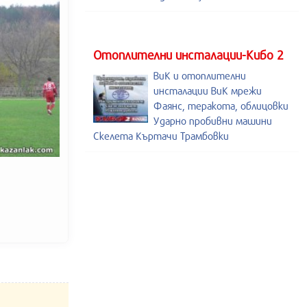
Отоплителни инсталации-Кибо 2
ВиК и отоплителни
инсталации ВиК мрежи
Фаянс, теракота, облицовки
Ударно пробивни машини
Скелета Къртачи Трамбовки