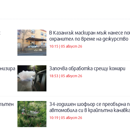
с
В Казанлък маскиран мъж нанесе по
охранител по време на дежурство
10:15 | 05 август 26
низира
Започва обработка срещу комари
18:53 | 05 август 26
 пътен
34-годишен шофьор се преобърна п
автомобила си в крайпътна канавка
10:19 | 05 август 26