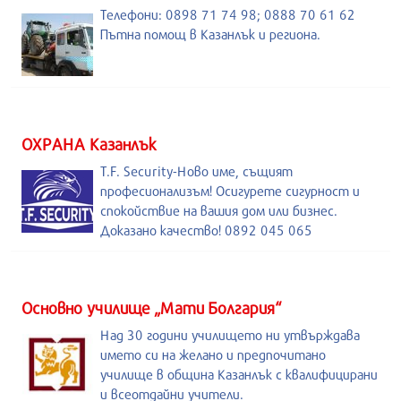
Телефони: 0898 71 74 98; 0888 70 61 62
Пътна помощ в Казанлък и региона.
ОХРАНА Казанлък
T.F. Security-Ново име, същият
професионализъм! Осигурете сигурност и
спокойствие на вашия дом или бизнес.
Доказано качество! 0892 045 065
Основно училище „Мати Болгария“
Над 30 години училището ни утвърждава
името си на желано и предпочитано
училище в община Казанлък с квалифицирани
и всеотдайни учители.