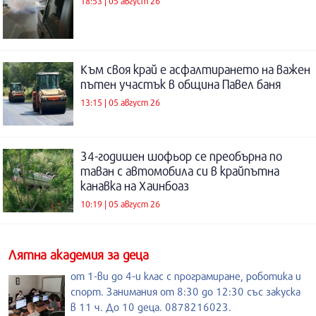
18:53 | 05 август 26
Към своя край е асфалтирането на важен
пътен участък в община Павел баня
13:15 | 05 август 26
34-годишен шофьор се преобърна по
таван с автомобила си в крайпътна
канавка на Хаинбоаз
10:19 | 05 август 26
Лятна академия за деца
от 1-ви до 4-и клас с програмиране, роботика и
спорт. Занимания от 8:30 до 12:30 със закуска
в 11 ч. До 10 деца. 0878216023.