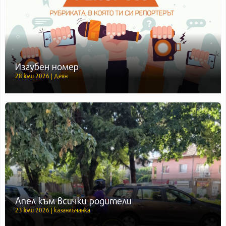
Изгубен номер
28 юли 2026 | Деян
Апел към всички родители
23 юли 2026 | казанлъчанка