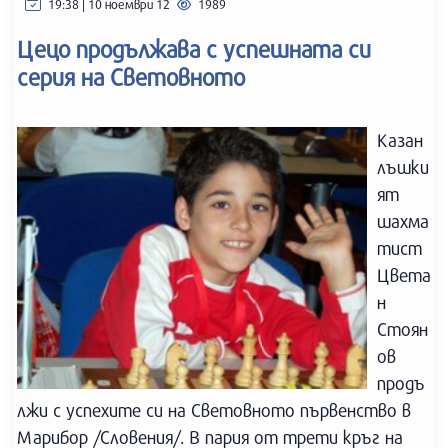
19:38 | 10 ноември 12
1989
Цецо продължава с успешната си
серия на Световното
Казан
лъшки
ят
шахма
тист
Цвета
н
Стоян
ов
продъ
лжи с успехите си на Световното първенство в
Марибор /Словения/. В пария от трети кръг на