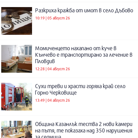
Разкриха кражба от имот в село Дъбово
10:19 | 05 август 26
Момиченцето нахапано от куче в
Кънчево е транспортирано за лечение в
Пловдив
12:28 | 04 август 26
Сухи треви и храсти горяха край село
Горно Черковище
13:49 | 04 август 26
Община Казанлък тества 2 нови камери
на пътя, те показаха над 350 нарушения
за седмица