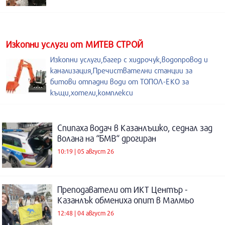
Изкопни услуги от МИТЕВ СТРОЙ
Изкопни услуги,багер с хидрочук,водопровод и
канализация,Пречиствателни станции за
битови отпадни води от ТОПОЛ-ЕКО за
къщи,хотели,комплекси
Спипаха водач в Казанлъшко, седнал зад
волана на “БМВ“ дрогиран
10:19 | 05 август 26
Преподаватели от ИКТ Център -
Казанлък обмениха опит в Малмьо
12:48 | 04 август 26