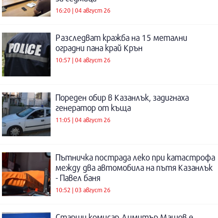
16:20 | 04 август 26
Разследват кражба на 15 метални
оградни пана край Крън
10:57 | 04 август 26
Пореден обир в Казанлък, задигнаха
генератор от къща
11:05 | 04 август 26
Пътничка пострада леко при катастрофа
между два автомобила на пътя Казанлък
- Павел баня
10:52 | 03 август 26
Старши комисар Димитър Машов е