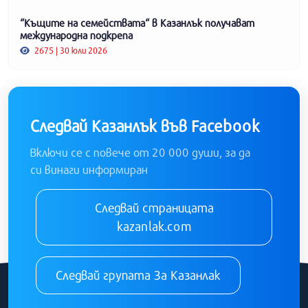
“Къщите на семействата“ в Казанлък получават
международна подкрепа
2675 | 30 юли 2026
Следвай Казанлък във Facebook
Включи се с повече от 20 000 души, за да
си винаги информиран
Следвай страницата
kazanlak.com
Следвай групата За Казанлак