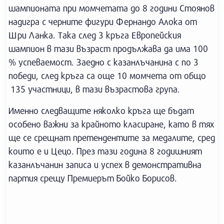
шампионата при момчетата до 8 години Стоянов
надигра с черните фигури Фернандо Алока от
Шри Ланка. Така след 3 кръга Европейския
шампион в тази възраст продължава да има 100
% успеваемост. Заедно с казанлъчанина с по 3
победи, след кръга са още 10 момчета от общо
135 участници, в тази възрастова група.
Именно следващите няколко кръга ще бъдат
особено важни за крайното класиране, като в тях
ще се срещнат претендентите за медалите, сред
които е и Цецо. През тази година 8 годишният
казанлъчанин записа и успех в демонстративна
партия срещу Премиерът Бойко Борисов.