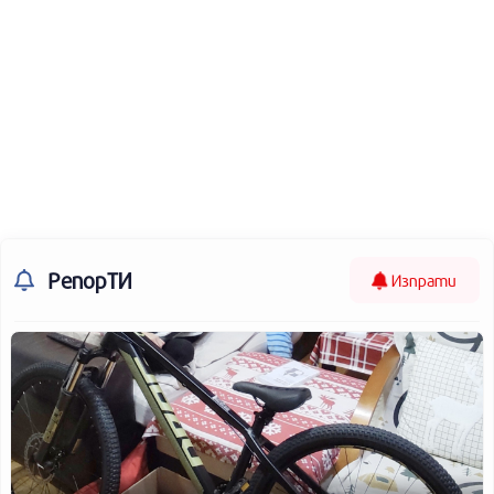
РепорТИ
Изпрати