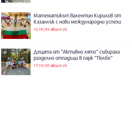
Математикът Валентин Кирилов от
Казанлък с нови международни успехи
12:18 | 05 август 26
Децата от “Активно лято“ събираха
разделно отпадъци в парк “Тюлбе“
17:14 | 05 август 26