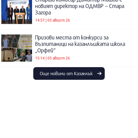
новият директор на ОДМВР – Стара
Загора
14:57 | 03 август 26
Призови места от конкурси за
възпитаници на казанлъшката школа
„Орфей“
15:14 | 05 август 26
Още новини от Казанлък