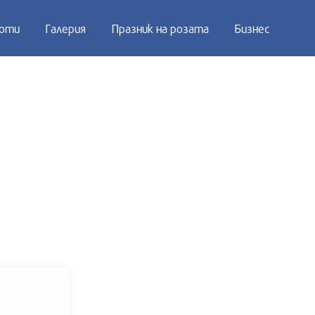
оти
Галерия
Празник на розата
Бизнес