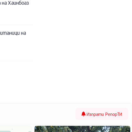
 на Хаинбоаз
питаници на
Изпрати
РепорТИ