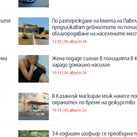
пътя
По разпореждане на кмета на Павел
продължават дейностите по почи
облагородяване на населените мес
12:05 | 06 август 26
ема
Жена подаде сигнал в полицията в 
заради домашно насилие
10:14 | 06 август 26
с
В Казанлък маскиран мъж нанесе по
охранител по време на дежурство
10:15 | 05 август 26
34-годишен шофьор се преобърна п