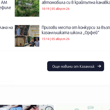
о АМ
автомобила си в крайпътна канавка
дефиле
10:19 | 05 август 26
лана на
Призови места от конкурси за въз
казанлъшката школа „Орфей“
15:14 | 05 август 26
Още новини от Казанлък