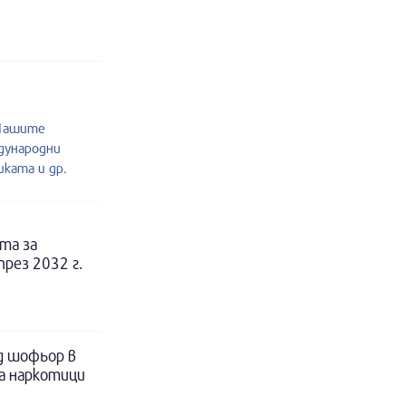
.Нашите
дународни
ката и др.
та за
рез 2032 г.
д шофьор в
за наркотици