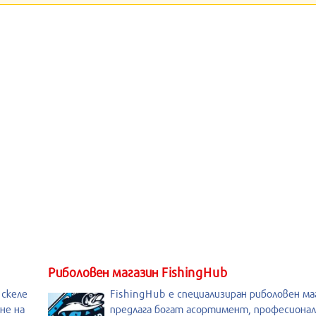
Риболовен магазин FishingHub
 скеле
FishingHub е специализиран риболовен ма
не на
предлага богат асортимент, професиона