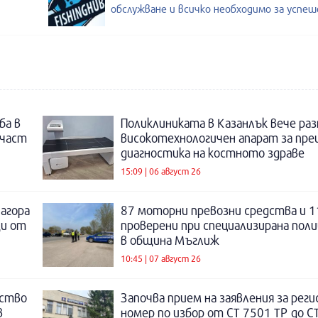
обслужване и всичко необходимо за успе
ба в
Поликлиниката в Казанлък вече раз
 част
високотехнологичен апарат за пре
диагностика на костното здраве
15:09 | 06 август 26
Загора
87 моторни превозни средства и 1
щи от
проверени при специализирана поли
в община Мъглиж
10:45 | 07 август 26
нство
Започва прием на заявления за рег
в
номер по избор от СТ 7501 ТР до С