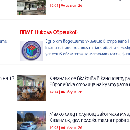
16:04 | 06 август 26
ППМГ Никола Обрешков
оите
Едно от водещите училища в страната
възпитаници постигат национални и меж
успехи в областта на математиката,физи
 на 13
Казанлък се включва в кандидатура
Европейска столица на културата п
14:14 | 06 август 26
Малко след полунощ закопчаха мла
Казанлък, дал положителна проба 
10:08 | 06 август 26