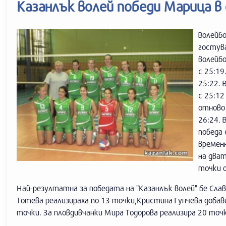
Казанлък волей победи Марица в
Волейбо
гостув
волейбо
с 25:1
25:22.
с 25:12
отново 
26:24. 
победа 
временн
на дват
точки о
Най-резултатна за победата на "Казанлък волей" бе Слав
Тотева реализираха по 13 точки,Кристина Гунчева добави
точки. За пловдивчанки Мира Тодорова реализира 20 точк