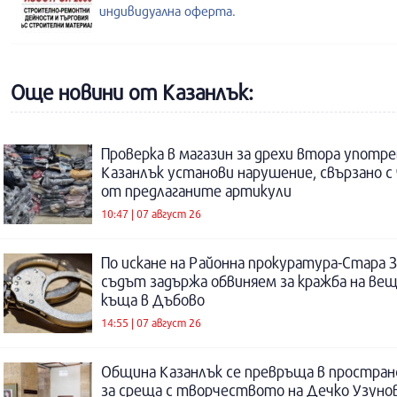
индивидуална оферта.
Още новини от Казанлък:
Проверка в магазин за дрехи втора употре
Казанлък установи нарушение, свързано с
от предлаганите артикули
10:47 | 07 август 26
По искане на Районна прокуратура-Стара 
съдът задържа обвиняем за кражба на ве
къща в Дъбово
14:55 | 07 август 26
Община Казанлък се превръща в простра
за среща с творчеството на Дечко Узуно