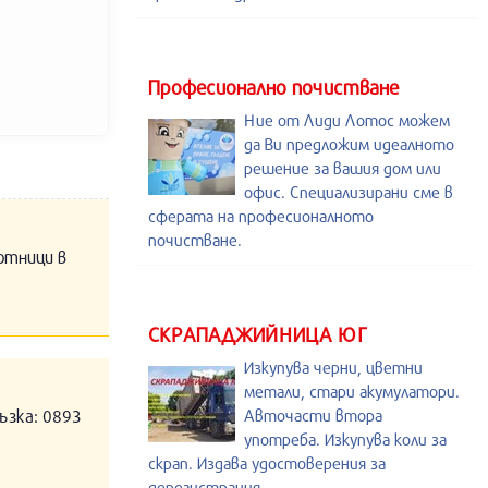
Професионално почистване
Ние от Лиди Лотос можем
да Ви предложим идеалното
решение за вашия дом или
офис. Специализирани сме в
сферата на професионалното
почистване.
отници в
СКРАПАДЖИЙНИЦА ЮГ
Изкупува черни, цветни
метали, стари акумулатори.
ъзка: 0893
Авточасти втора
употреба. Изкупува коли за
скрап. Издава удостоверения за
дерегистрация.