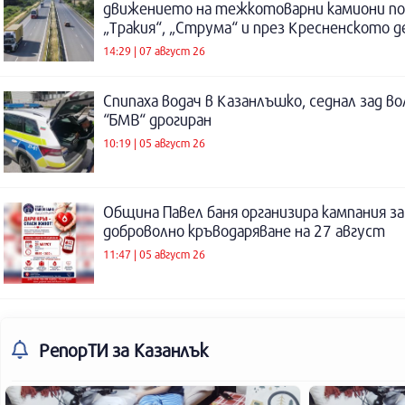
движението на тежкотоварни камиони п
„Тракия“, „Струма“ и през Кресненското 
14:29 | 07 август 26
Спипаха водач в Казанлъшко, седнал зад во
“БМВ“ дрогиран
10:19 | 05 август 26
Община Павел баня организира кампания за
доброволно кръводаряване на 27 август
11:47 | 05 август 26
РепорТИ
за Казанлък