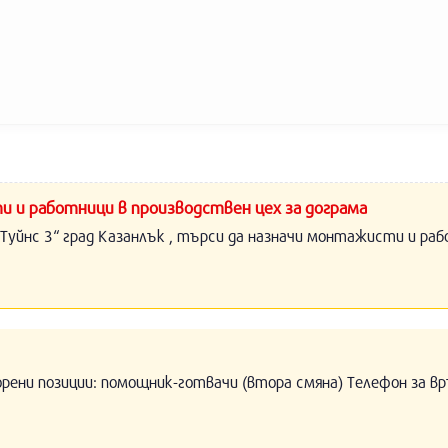
и и работници в производствен цех за дограма
Туйнс 3“ град Казанлък , търси да назначи монтажисти и раб
орени позиции: помощник-готвачи (втора смяна) Телефон за вр