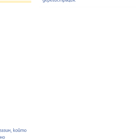
газин, който
лно