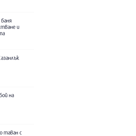
 баня
стване и
та
Казанлък
бой на
о таван с