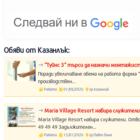
Обяви от Казанлък:
“Туйнс 3“ търси да назначи монтажист
Поради увеличаване обема на работа фирма “
производствен...
Работа
07/08/2026
гр.Казанлък
Maria Village Resort набира служители
Maria Village Resort набира служители. Отв
49 49 49 Задължителен...
Работа
13/07/2026
гр.Павел Баня