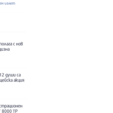
шен излет
полага с нов
цизна
12 души са
цейска акция
истрационен
Т 8000 ТР