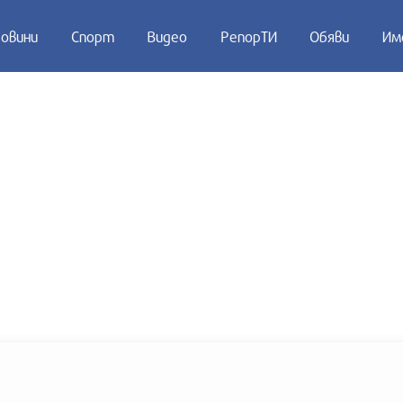
овини
Спорт
Видео
РепорТИ
Обяви
Им