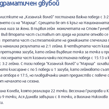
 драматичен двубой
листките на „Казанлък волей” постигнаха важна победа с 3:2
ането си на "Марица". Срещата бе от 6 кръг на Националната
лна лига за жени. В първия гейм момичетата на Стоян Гунчев
9. Във втората част съставът от града на розите отново се
 В третата част състезателките на домакините спечелиха 
 и намалиха резултата на 2:1 гейма. В четвъртата част каз
претърпяха загуба, като гейма вървеше точка за точка и пр
В последната част казанлъчанки постигнаха победа с 15:13 и 
с 3:2 гейма. С тази победа "Казанлък волей" и "Марица" оглави
ото класиране с по 5 победи и 1 загуба, като геймовото съ
а отбора е 17:5, но пловдивчанки имат предимство с повече 
т началото на сезона.
ина Колева, която реализира 22 точки. Веселина Григорова и 
 9 точки, Ася Динова завърши с 8 точки, а Виолина Николова 
и.