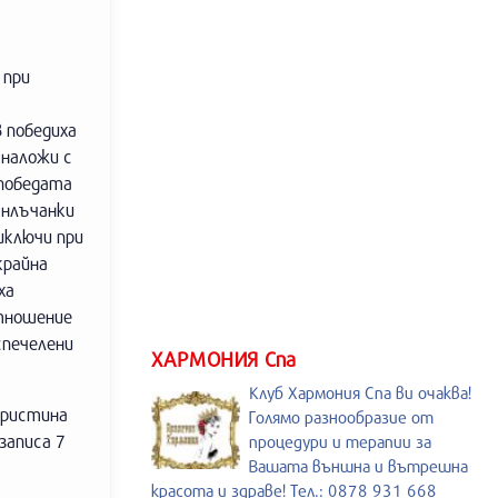
 при
 победиха
 наложи с
победата
анлъчанки
иключи при
крайна
ха
отношение
спечелени
ХАРМОНИЯ Спа
Клуб Хармония Спа ви очаква!
Кристина
Голямо разнообразие от
записа 7
процедури и терапии за
Вашата външна и вътрешна
красота и здраве! Тел.: 0878 931 668