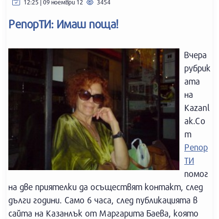
12:25 | 09 ноември 12
3454
РепорТИ: Имаш поща!
Вчера
рубрик
ата
на
Kazanl
ak.Co
m
Репор
ТИ
помог
на две приятелки да осъществят контакт, след
дълги години. Само 6 часа, след публикацията в
сайта на Казанлък от Маргарита Баева, която