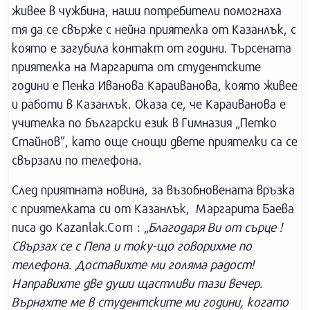
живее в чужбина, наши потребители помогнаха
тя да се свърже с нейна приятелка от Казанлък, с
която е загубила контакт от години. Търсената
приятелка на Маргарита от студентските
години е Пенка Иванова Караиванова, която живее
и работи в Казанлък. Оказа се, че Караиванова е
учителка по български език в Гимназия „Петко
Стайнов”, като още снощи двете приятелки са се
свързали по телефона.
След приятната новина, за възобновената връзка
с приятелката си от Казанлък, Маргарита Баева
писа до Kazanlak.Com : „
Благодаря Ви от сърце !
Свързах се с Пепа и току-що говорихме по
телефона. Доставихте ми голяма радост!
Направихте две души щастливи тази вечер.
Върнахте ме в студентските ми години, когато