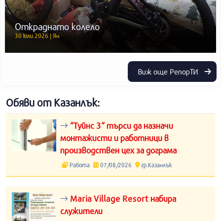
Откраднато колело
30 юли 2026 | Ян
Виж още РепорТИ
Обяви от Казанлък:
“Туйнс 3“ търси да назначи
монтажисти и работници в
производствен цех за дограма
Работа
07/08/2026
гр.Казанлък
Maria Village Resort набира
служители