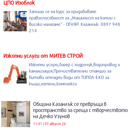
ЦПО Изоблок
Запиши се на курс за придобиване
правоспособност за „Машинист на котли с
високо налягане“ - ОГНЯР. Казанлък: 0897 948
214
Изкопни услуги от МИТЕВ СТРОЙ
Изкопни услуги,багер с хидрочук,водопровод и
канализация,Пречиствателни станции за
битови отпадни води от ТОПОЛ-ЕКО за
къщи,хотели,комплекси
Община Казанлък се превръща в
пространство за среща с творчеството
на Дечко Узунов
11:41 | 07 август 26