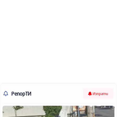
РепорТИ
Изпрати