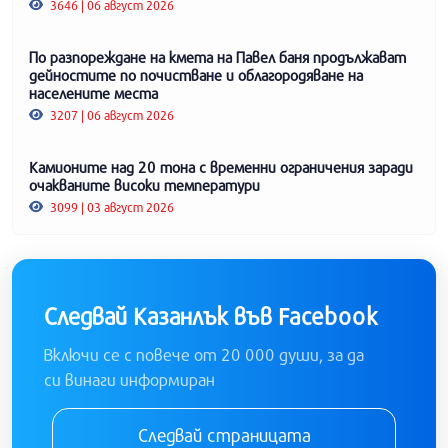
3646 | 06 август 2026
По разпореждане на кмета на Павел баня продължават
дейностите по почистване и облагородяване на
населените места
3207 | 06 август 2026
Камионите над 20 тона с временни ограничения заради
очакваните високи температури
3099 | 03 август 2026
Следвай Казанлък във Facebook
Включи се с повече от 20 000 души, за да
си винаги информиран
Следвай страницата