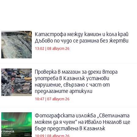
Катастрофа между камион и кола край
Дъбово по чудо се размина без жертви
13:02 | 08 август 26
Проверка в магазин за дрехи втора
употреба в Казанлък установи
нарушение, свързано с част от
предлаганите артикули
10:47 | 07 август 26
Фотографската изложба „Светлината
можем да я чуем“ на Ивайло Нягалов ще
бъде представена в Казанлък
10:09 | 08 август 26