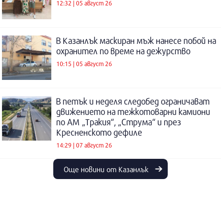
12:32 | 05 август 26
В Казанлък маскиран мъж нанесе побой на
охранител по време на дежурство
10:15 | 05 август 26
В петък и неделя следобед ограничават
движението на тежкотоварни камиони
по АМ „Тракия“, „Струма“ и през
Кресненското дефиле
14:29 | 07 август 26
Още новини от Казанлък