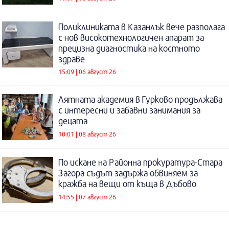
Поликлиниката в Казанлък вече разполага
с нов високотехнологичен апарат за
прецизна диагностика на костното
здраве
15:09 | 06 август 26
Лятната академия в Гурково продължава
с интересни и забавни занимания за
децата
10:01 | 08 август 26
По искане на Районна прокуратура-Стара
Загора съдът задържа обвиняем за
кражба на вещи от къща в Дъбово
14:55 | 07 август 26