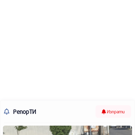
РепорТИ
Изпрати