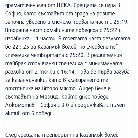
драматичен мач от ЦСКА. Срещата се игра в
София, като съставът от града на розите
започна уверено и спечели първата част с 25:19.
Втората част домакините победиха с 25:22 и
изравниха 1:1 части. В третата част резултата
бе 22 : 25 за Казанлък волей, но „червените“
спечелиха четвъртата с 25:20. В решителния
тайбрек столичанки спечелиха с минималната
разлика от 2 точки с 16:14. Това бе първа загуба
за казанлъчанки, като в класирането те
отстъпиха на второ място. Лидер вече е
съставът на Марица, който днес победи
Локомотив – София с 3:0 и продължава с пълен
актив от 5 победи.
След срещата треньорът на Казанлък волей