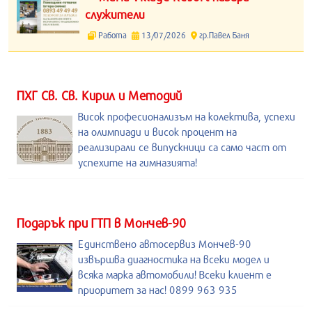
служители
Работа
13/07/2026
гр.Павел Баня
ПХГ Св. Св. Кирил и Методий
Висок професионализъм на колектива, успехи
на олимпиади и висок процент на
реализирали се випускници са само част от
успехите на гимназията!
Подарък при ГТП в Мончев-90
Единствено автосервиз Мончев-90
извършва диагностика на всеки модел и
всяка марка автомобили! Всеки клиент е
приоритет за нас! 0899 963 935