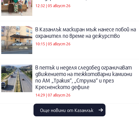
12:32 | 05 август 26
В Казанлък маскиран мъж нанесе побой на
охранител по време на дежурство
10:15 | 05 август 26
В петък и неделя следобед ограничават
движението на тежкотоварни камиони
по АМ „Тракия“, „Струма“ и през
Кресненското дефиле
14:29 | 07 август 26
Още новини от Казанлък