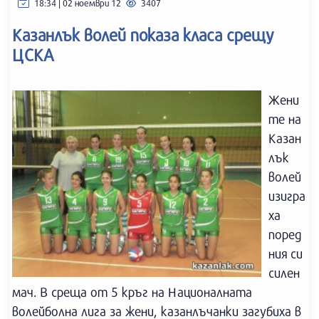
18:34 | 02 ноември 12
3407
Казанлък волей показа класа срещу
ЦСКА
Жени
те на
Казан
лък
волей
изигра
ха
поред
ния си
силен
мач. В среща от 5 кръг на Националната
волейболна лига за жени, казанлъчанки загубиха в