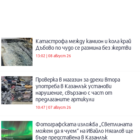
Катастрофа между камион и кола край
Дъбово по чудо се размина без жертви
13:02 | 08 август 26
Проверка в магазин за дрехи втора
употреба в Казанлък установи
нарушение, свързано с част от
предлаганите артикули
10:47 | 07 август 26
Фотографската изложба „Светлината
можем да я чуем“ на Ивайло Нягалов ще
бъде представена в Казанлък