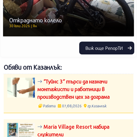
Откраднато колело
30 юли 2026 | Ян
Виж още РепорТИ
Обяви от Казанлък:
“Туйнс 3“ търси да назначи
монтажисти и работници в
производствен цех за дограма
Работа
07/08/2026
гр.Казанлък
Maria Village Resort набира
служители