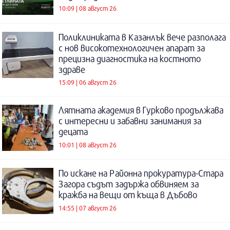
10:09 | 08 август 26
Поликлиниката в Казанлък вече разполага
с нов високотехнологичен апарат за
прецизна диагностика на костното
здраве
15:09 | 06 август 26
Лятната академия в Гурково продължава
с интересни и забавни занимания за
децата
10:01 | 08 август 26
По искане на Районна прокуратура-Стара
Загора съдът задържа обвиняем за
кражба на вещи от къща в Дъбово
14:55 | 07 август 26