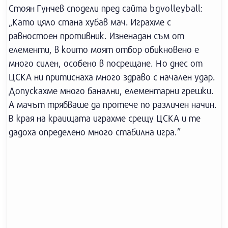
Стоян Гунчев сподели пред сайта bgvolleyball:
„Като цяло стана хубав мач. Играхме с
равностоен противник. Изненадан съм от
елементи, в които моят отбор обикновено е
много силен, особено в посрещане. Но днес от
ЦСКА ни притиснаха много здраво с начален удар.
Допускахме много банални, елементарни грешки.
А мачът трябваше да протече по различен начин.
В края на краищата играхме срещу ЦСКА и те
дадоха определено много стабилна игра.”