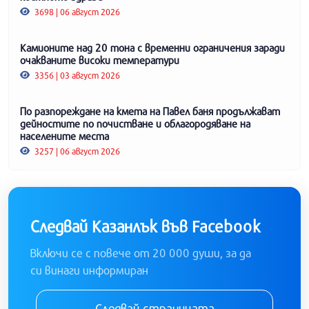
3698 | 06 август 2026
Камионите над 20 тона с временни ограничения заради
очакваните високи температури
3356 | 03 август 2026
По разпореждане на кмета на Павел баня продължават
дейностите по почистване и облагородяване на
населените места
3257 | 06 август 2026
Следвай Казанлък във Facebook
Включи се с повече от 20 000 души, за да
си винаги информиран
Следвай страницата