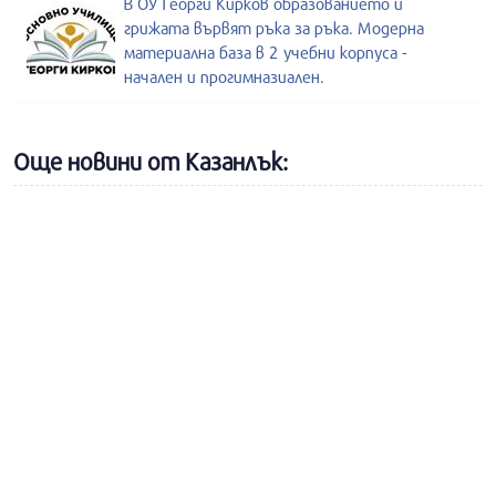
В ОУ Георги Кирков образованието и
грижата вървят ръка за ръка. Модерна
материална база в 2 учебни корпуса -
начален и прогимназиален.
Още новини от Казанлък: