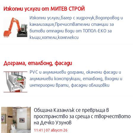
Изкопни услуги от МИТЕВ СТРОЙ
Изкопни услуги,багер с хидрочук,водопровод и
канализация,Пречиствателни станции за
битови отпадни води от ТОПОЛ-ЕКО за
къщи,хотели,комплекси
Дограма, еталбонд, фасади
PVC и алуминиеви дограми, окачени фасади и
алуминиеви конструкции, еталбонд, входни и
интериорни врати, фасадни облицовки
Община Казанлък се превръща в
пространство за среща с творчеството
на Дечко Узунов
11:41 | 07 август 26