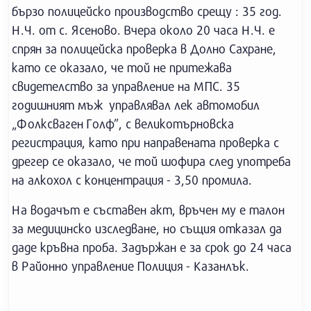
бързо полицейско производство срещу : 35 год.
Н.Ч. от с. Ясеново. Вчера около 20 часа Н.Ч. е
спрян за полицейска проверка в Долно Сахране,
като се оказало, че той не притежава
свидетелство за управление на МПС. 35
годишният мъж управлявал лек автомобил
„Фолксваген Голф”, с великотърновска
регистрация, като при направената проверка с
дрегер се оказало, че той шофира след употреба
на алкохол с концентрация - 3,50 промила.
На водачът е съставен акт, връчен му е талон
за медицинско изследване, но същия отказал да
даде кръвна проба. Задържан е за срок до 24 часа
в Районно управление Полиция - Казанлък.