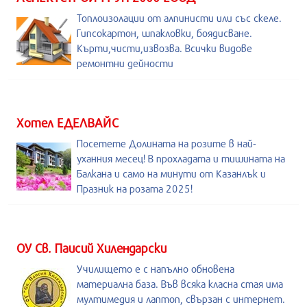
Топлоизолации от алпинисти или със скеле.
Гипсокартон, шпакловки, боядисване.
Кърти,чисти,извозва. Всички видове
ремонтни дейности
Хотел ЕДЕЛВАЙС
Посетете Долината на розите в най-
уханния месец! В прохладата и тишината на
Балкана и само на минути от Казанлък и
Празник на розата 2025!
ОУ Св. Паисий Хилендарски
Училището е с напълно обновена
материална база. Във всяка класна стая има
мултимедия и лаптоп, свързан с интернет.