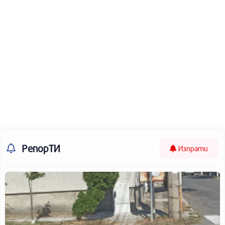
РепорТИ
Изпрати