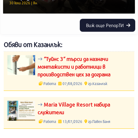
30 юли 2026 | Ян
Виж още РепорТИ
Обяви от Казанлък:
“Туйнс 3“ търси да назначи
монтажисти и работници в
производствен цех за дограма
Работа
07/08/2026
гр.Казанлък
Maria Village Resort набира
служители
Работа
13/07/2026
гр.Павел Баня