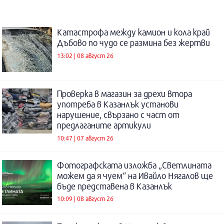
Катастрофа между камион и кола край
Дъбово по чудо се размина без жертви
13:02 | 08 август 26
Проверка в магазин за дрехи втора
употреба в Казанлък установи
нарушение, свързано с част от
предлаганите артикули
10:47 | 07 август 26
Фотографската изложба „Светлината
можем да я чуем“ на Ивайло Нягалов ще
бъде представена в Казанлък
10:09 | 08 август 26