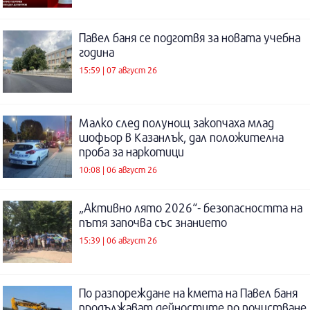
Павел баня се подготвя за новата учебна
година
15:59 | 07 август 26
Малко след полунощ закопчаха млад
шофьор в Казанлък, дал положителна
проба за наркотици
10:08 | 06 август 26
„Активно лято 2026“- безопасността на
пътя започва със знанието
15:39 | 06 август 26
По разпореждане на кмета на Павел баня
продължават дейностите по почистване