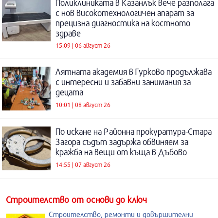
Поликлиниката в Казанлък вече разполага
с нов високотехнологичен апарат за
прецизна диагностика на костното
здраве
15:09 | 06 август 26
Лятната академия в Гурково продължава
с интересни и забавни занимания за
децата
10:01 | 08 август 26
По искане на Районна прокуратура-Стара
Загора съдът задържа обвиняем за
кражба на вещи от къща в Дъбово
14:55 | 07 август 26
Строителство от основи до ключ
Строителство, ремонти и довършителни