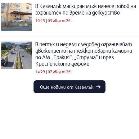
В Казанлък маскиран мъж нанесе побой на
охранител по време на дежурство
10:15 | 05 август 26
В петък и неделя следобед ограничават
движението на тежкотоварни камиони
по АМ „Тракия“, „Струма“ и през
Кресненското дефиле
14:29 | 07 август 26
Още новини от Казанлък