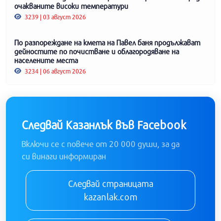
очакваните високи температури
3239 | 03 август 2026
По разпореждане на кмета на Павел баня продължават
дейностите по почистване и облагородяване на
населените места
3234 | 06 август 2026
Следвай Казанлък във Facebook
Включи се с повече от 20 000 души, за да
си винаги информиран
Следвай страницата
kazanlak.com