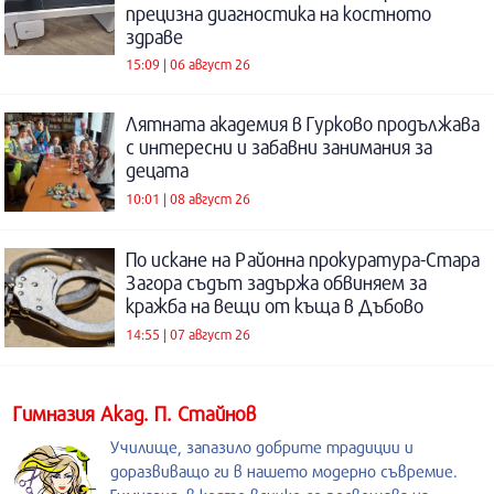
прецизна диагностика на костното
здраве
15:09 | 06 август 26
Лятната академия в Гурково продължава
с интересни и забавни занимания за
децата
10:01 | 08 август 26
По искане на Районна прокуратура-Стара
Загора съдът задържа обвиняем за
кражба на вещи от къща в Дъбово
14:55 | 07 август 26
Гимназия Акад. П. Стайнов
Училище, запазило добрите традиции и
доразвиващо ги в нашето модерно съвремие.