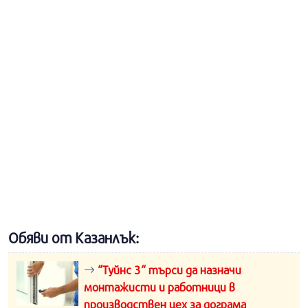
Обяви от Казанлък:
“Туйнс 3“ търси да назначи
монтажисти и работници в
производствен цех за дограма