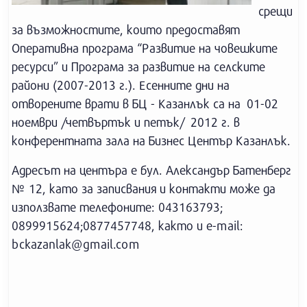
срещи
за възможностите, които предоставят
Оперативна програма “Развитие на човешките
ресурси” и Програма за развитие на селските
райони (2007-2013 г.). Есенните дни на
отворените врати в БЦ - Казанлък са на 01-02
ноември /четвъртък и петък/ 2012 г. в
конферентната зала на Бизнес Център Казанлък.
Адресът на центъра е бул. Александър Батенберг
№ 12, като за записвания и контакти може да
използвате телефоните: 043163793;
0899915624;0877457748, както и е-mail:
bckazanlа
k@gmail.com