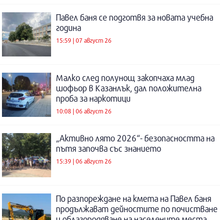
Павел баня се подготвя за новата учебна
година
15:59 | 07 август 26
Малко след полунощ закопчаха млад
шофьор в Казанлък, дал положителна
проба за наркотици
10:08 | 06 август 26
„Активно лято 2026“- безопасността на
пътя започва със знанието
15:39 | 06 август 26
По разпореждане на кмета на Павел баня
продължават дейностите по почистване
и облагородяване на населените места