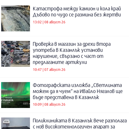
Катастрофа между камион и кола край
Дъбово по чудо се размина без жертви
13:02 | 08 август 26
Проверка в магазин за дрехи втора
употреба в Казанлък установи
нарушение, свързано с част от
предлаганите артикули
10:47 | 07 август 26
Фотографската изложба „Светлината
можем да я чуем“ на Ивайло Нягалов ще
бъде представена в Казанлък
10:09 | 08 август 26
Поликлиниката в Казанлък вече разполага
с нов високотехнологичен апарат за