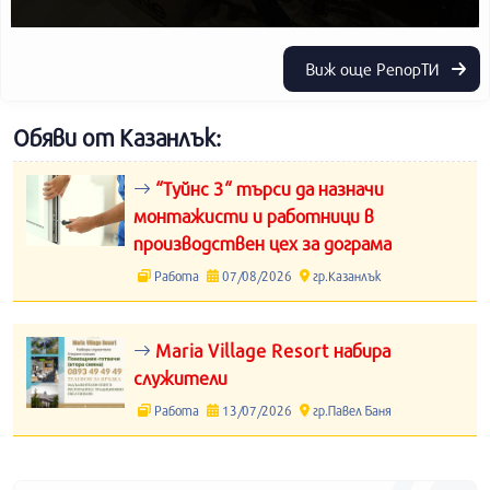
Виж още РепорТИ
Обяви от Казанлък:
“Туйнс 3“ търси да назначи
монтажисти и работници в
производствен цех за дограма
Работа
07/08/2026
гр.Казанлък
Maria Village Resort набира
служители
Работа
13/07/2026
гр.Павел Баня