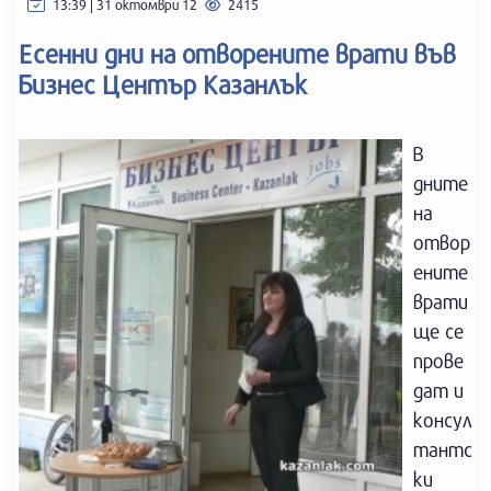
13:39 | 31 октомври 12
2415
Есенни дни на отворените врати във
Бизнес Център Казанлък
В
дните
на
отвор
ените
врати
ще се
прове
дат и
консул
тантс
ки