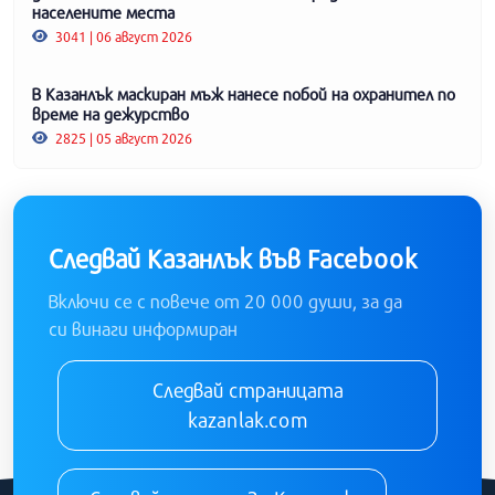
населените места
3041 | 06 август 2026
В Казанлък маскиран мъж нанесе побой на охранител по
време на дежурство
2825 | 05 август 2026
Следвай Казанлък във Facebook
Включи се с повече от 20 000 души, за да
си винаги информиран
Следвай страницата
kazanlak.com