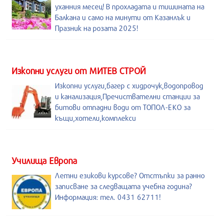
уханния месец! В прохладата и тишината на
Балкана и само на минути от Казанлък и
Празник на розата 2025!
Изкопни услуги от МИТЕВ СТРОЙ
Изкопни услуги,багер с хидрочук,водопровод
и канализация,Пречиствателни станции за
битови отпадни води от ТОПОЛ-ЕКО за
къщи,хотели,комплекси
Училища Европа
Летни езикови курсове? Отстъпки за ранно
записване за следващата учебна година?
Информация: тел. 0431 62711!