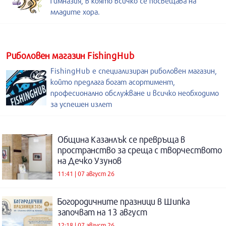
Гимназия, в която всичко се посвещава на
младите хора.
Риболовен магазин FishingHub
FishingHub е специализиран риболовен магазин,
който предлага богат асортимент,
професионално обслужване и всичко необходимо
за успешен излет
Община Казанлък се превръща в
пространство за среща с творчеството
на Дечко Узунов
11:41 | 07 август 26
Богородичните празници в Шипка
започват на 13 август
12:18 | 07 август 26