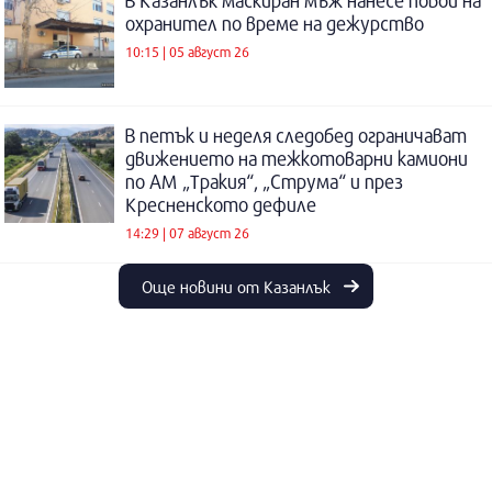
В Казанлък маскиран мъж нанесе побой на
охранител по време на дежурство
10:15 | 05 август 26
В петък и неделя следобед ограничават
движението на тежкотоварни камиони
по АМ „Тракия“, „Струма“ и през
Кресненското дефиле
14:29 | 07 август 26
Още новини от Казанлък