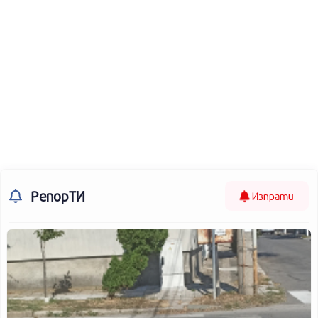
РепорТИ
Изпрати