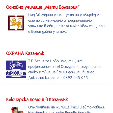
Основно училище „Мати Болгария“
Над 30 години училището ни утвърждава
името си на желано и предпочитано
училище в община Казанлък с квалифицирани
и всеотдайни учители.
ОХРАНА Казанлък
T.F. Security-Ново име, същият
професионализъм! Осигурете сигурност и
спокойствие на вашия дом или бизнес.
Доказано качество! 0892 045 065
Kлючарска помощ в Казанлък
Отключване на жилища, каси и автомобили.
Изработка на всички видове битови,