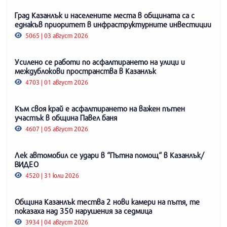
Град Казанлък и населените места в общината са с
еднакъв приоритет в инфраструктурните инвестиции
5065 | 03 август 2026
Усилено се работи по асфалтирането на улици и
междублокови пространства в Казанлък
4703 | 01 август 2026
Към своя край е асфалтирането на важен пътен
участък в община Павел баня
4607 | 05 август 2026
Лек автомобил се удари в “Пътна помощ“ в Казанлък/
ВИДЕО
4520 | 31 юли 2026
Община Казанлък тества 2 нови камери на пътя, те
показаха над 350 нарушения за седмица
3934 | 04 август 2026