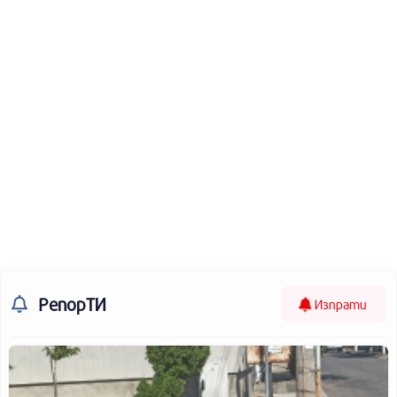
РепорТИ
Изпрати