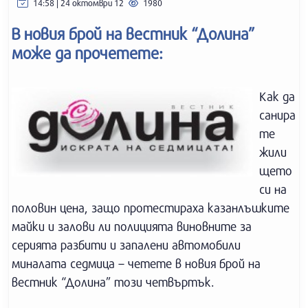
14:58 | 24 октомври 12
1980
В новия брой на вестник “Долина”
може да прочетете:
Как да
санира
те
жили
щето
си на
половин цена, защо протестираха казанлъшките
майки и залови ли полицията виновните за
серията разбити и запалени автомобили
миналата седмица – четете в новия брой на
вестник “Долина” този четвъртък.