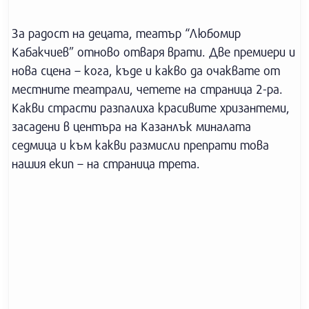
За радост на децата, театър “Любомир
Кабакчиев” отново отваря врати. Две премиери и
нова сцена – кога, къде и какво да очаквате от
местните театрали, четете на страница 2-ра.
Какви страсти разпалиха красивите хризантеми,
засадени в центъра на Казанлък миналата
седмица и към какви размисли препрати това
нашия екип – на страница трета.