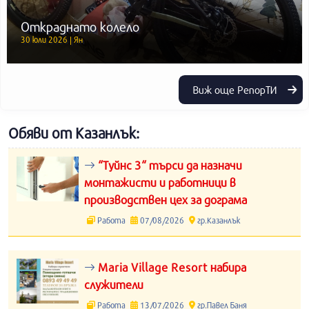
Откраднато колело
30 юли 2026 | Ян
Виж още РепорТИ
Обяви от Казанлък:
“Туйнс 3“ търси да назначи
монтажисти и работници в
производствен цех за дограма
Работа
07/08/2026
гр.Казанлък
Maria Village Resort набира
служители
Работа
13/07/2026
гр.Павел Баня