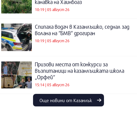
канавка на Хаинбоаз
10:19 | 05 август 26
Спипаха водач в Казанлъшко, седнал зад
волана на “БМВ“ дрогиран
10:19 | 05 август 26
Призови места от конкурси за
възпитаници на казанлъшката школа
„Орфей“
15:14 | 05 август 26
Още новини от Казанлък