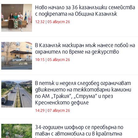
Ново начало за 36 казанлъшки семейства
с подкрепата на Община Казанлък
12:32 | 05 август 26
В Казанлък маскиран мъж нанесе побой на
охранител по време на дежурство
10:15 | 05 август 26
В петък и неделя следобед ограничават
движението на тежкотоварни камиони
по АМ „Тракия“, „Струма“ и през
Кресненското дефиле
14:29 | 07 август 26
34-годишен шофьор се преобърна по
таван с автомобила си в крайпътна