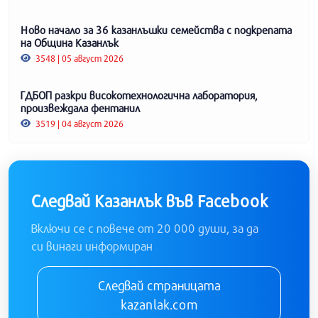
Ново начало за 36 казанлъшки семейства с подкрепата
на Община Казанлък
3548 | 05 август 2026
ГДБОП разкри високотехнологична лаборатория,
произвеждала фентанил
3519 | 04 август 2026
Следвай Казанлък във Facebook
Включи се с повече от 20 000 души, за да
си винаги информиран
Следвай страницата
kazanlak.com