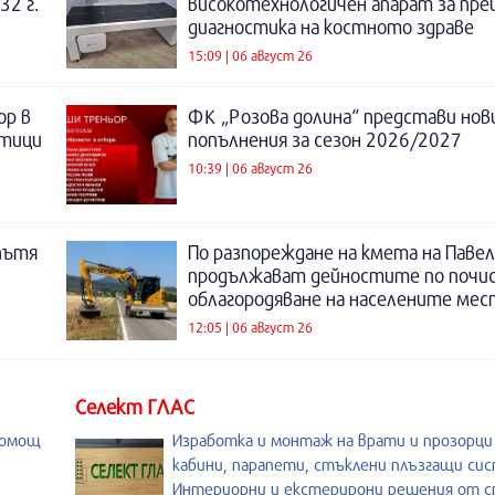
32 г.
високотехнологичен апарат за пре
диагностика на костното здраве
15:09 | 06 август 26
ор в
ФК „Розова долина“ представи нов
отици
попълнения за сезон 2026/2027
10:39 | 06 август 26
пътя
По разпореждане на кмета на Павел
продължават дейностите по почи
облагородяване на населените мес
12:05 | 06 август 26
Селект ГЛАС
помощ
Изработка и монтаж на врати и прозорц
кабини, парапети, стъклени плъзгащи си
Интериорни и екстерирони решения от с