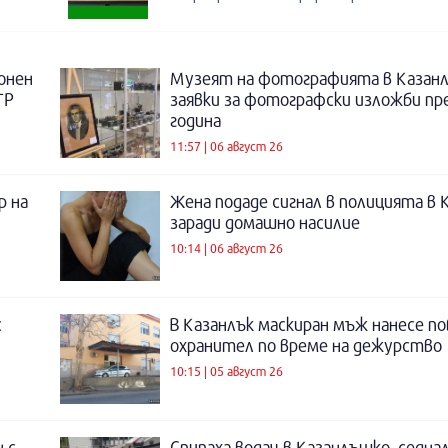
онен
Музеят на фотографията в Казанл
ТР
заявки за фотографски изложби пр
година
11:57 | 06 август 26
р на
Жена подаде сигнал в полицията в 
заради домашно насилие
10:14 | 06 август 26
с
В Казанлък маскиран мъж нанесе по
охранител по време на дежурство
10:15 | 05 август 26
 с
Спипаха водач в Казанлъшко, седнал