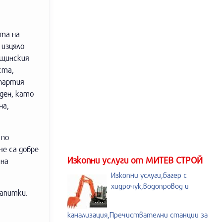
ата на
 изцяло
бщинския
ста,
партия
ден, като
на,
 по
че са добре
Изкопни услуги от МИТЕВ СТРОЙ
 на
Изкопни услуги,багер с
хидрочук,водопровод и
напитки.
канализация,Пречиствателни станции за