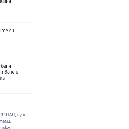
цизна
ите си
 баня
стване и
та
и REHAU, душ
стеми.
тъкло.