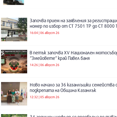
Започва прием на заявления за регистраци
номер по избор от СТ 7501 ТР до СТ 8000 
16:04 | 06 август 26
В петък започва XV Национален мотосъбо
“Змейовете“ край Павел баня
14:26 | 06 август 26
Ново начало за 36 казанлъшки семейства 
подкрепата на Община Казанлък
12:32 | 05 август 26
34-годишен шофьор се преобърна по таван