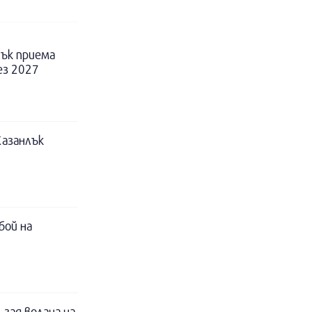
ък приема
ез 2027
Казанлък
бой на
 зад волана на