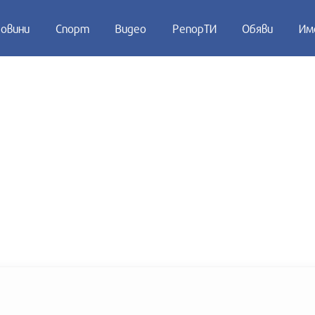
овини
Спорт
Видео
РепорТИ
Обяви
Им