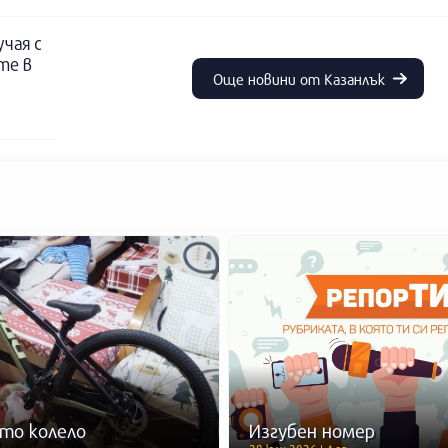
учая с
те в
Още новини от Казанлък
то колело
Изгубен номер