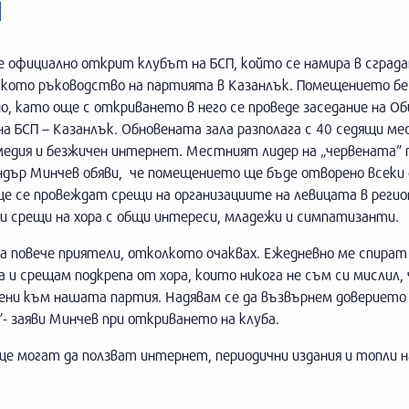
П
е официално открит клубът на БСП, който се намира в сград
кото ръководство на партията в Казанлък. Помещението бе
о, като още с откриването в него се проведе заседание на О
а БСП – Казанлък. Обновената зала разполага с 40 седящи ме
едия и безжичен интернет. Местният лидер на „червената” 
ндър Минчев обяви, че помещението ще бъде отворено всеки 
ще се провеждат срещи на организациите на левицата в регио
и срещи на хора с общи интереси, младежи и симпатизанти.
а повече приятели, отколкото очаквах. Ежедневно ме спират
 и срещам подкрепа от хора, които никога не съм си мислил, 
ени към нашата партия. Надявам се да възвърнем доверието
- заяви Минчев при откриването на клуба.
е могат да ползват интернет, периодични издания и топли 