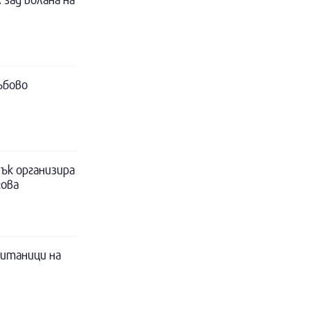
ъбово
ък организира
гова
питаници на