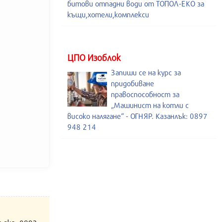
битови отпадни води от ТОПОЛ-ЕКО за
къщи,хотели,комплекси
ЦПО Изоблок
Запиши се на курс за
придобиване
правоспособност за
„Машинист на котли с
високо налягане“ - ОГНЯР. Казанлък: 0897
948 214