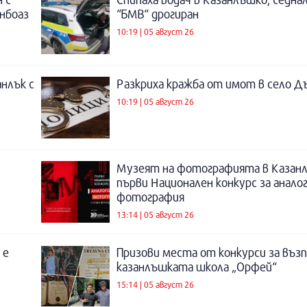
инбоаз
“БМВ“ дрогиран
10:19 | 05 август 26
нлък с
Разкриха кражба от имот в село Д
10:19 | 05 август 26
Музеят на фотографията в Казанл
първи Национален конкурс за анало
фотография
13:14 | 05 август 26
 е
Призови места от конкурси за въз
казанлъшката школа „Орфей“
15:14 | 05 август 26