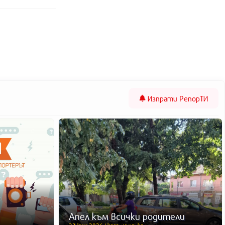
Изпрати
РепорТИ
Апел към всички родители