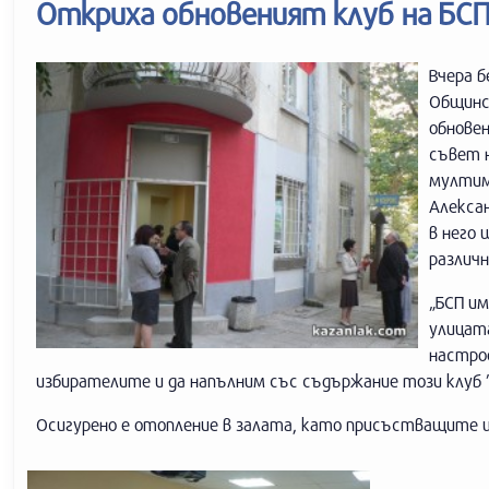
Откриха обновеният клуб на БС
Вчера б
Общинс
обновен
съвет н
мултим
Алекса
в него 
различн
„БСП им
улицата
настро
избирателите и да напълним със съдържание този клуб ”
Осигурено е отопление в залата, като присъстващите щ