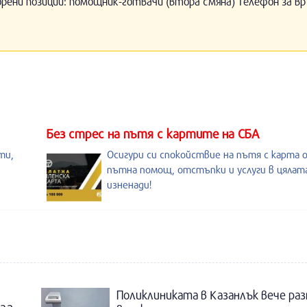
орени позиции: помощник-готвачи (втора смяна) Телефон за вр
Без стрес на пътя с картите на СБА
ти,
Осигури си спокойствие на пътя с карта 
пътна помощ, отстъпки и услуги в цялата
изненади!
Поликлиниката в Казанлък вече раз