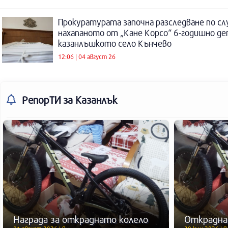
Прокуратурата започна разследване по сл
нахапаното от „Кане Корсо“ 6-годишно де
казанлъшкото село Кънчево
12:06 | 04 август 26
РепорТИ
за Казанлък
Награда за откраднато колело
Открадна