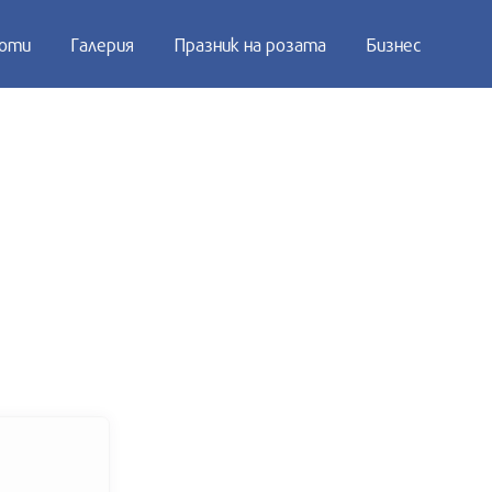
оти
Галерия
Празник на розата
Бизнес