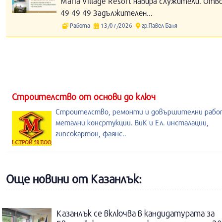
Maria Village Resort набира служители. Отв
49 49 49 Задължителен...
Работа
13/07/2026
гр.Павел Баня
Строителство от основи до ключ
Строителство, ремонти и довършителни рабо
метални консртукции. ВиК и Ел. инсталации,
гипсокартон, фаянс..
Още новини от Казанлък:
Казанлък се включва в кандидатурата за