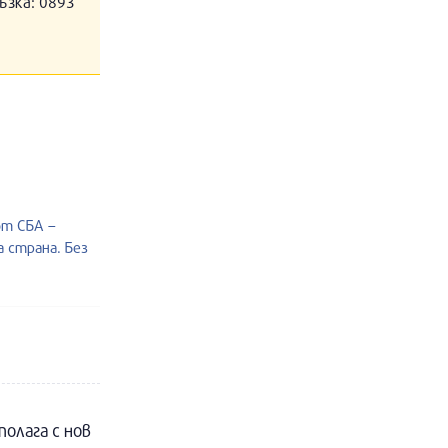
ъзка: 0893
от СБА –
 страна. Без
полага с нов