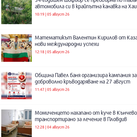
автомобила си в крайпътна канавка на Ха
10:19 | 05 август 26
Математикът Валентин Кирилов от Каза
нови международни успехи
12:18 | 05 август 26
Община Павел баня организира кампания за
доброволно кръводаряване на 27 август
11:47 | 05 август 26
Момиченцето нахапано от куче в Кънчево
транспортирано за лечение в Пловдив
12:28 | 04 август 26