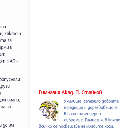
чни
и, както и
кта за
ирми и
дат
 от НАП –
ропуснали
Други
Гимназия Акад. П. Стайнов
а
ционирани,
Училище, запазило добрите
та за
традиции и доразвиващо ги
в нашето модерно
съвремие. Гимназия, в която
и да им
всичко се посвещава на младите хора.