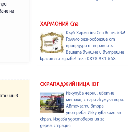
при
ване на
ХАРМОНИЯ Спа
Клуб Хармония Спа ви очаква!
Голямо разнообразие от
процедури и терапии за
Вашата външна и вътрешна
красота и здраве! Тел.: 0878 931 668
СКРАПАДЖИЙНИЦА ЮГ
Изкупува черни, цветни
отници в
метали, стари акумулатори.
Авточасти втора
употреба. Изкупува коли за
скрап. Издава удостоверения за
дерегистрация.