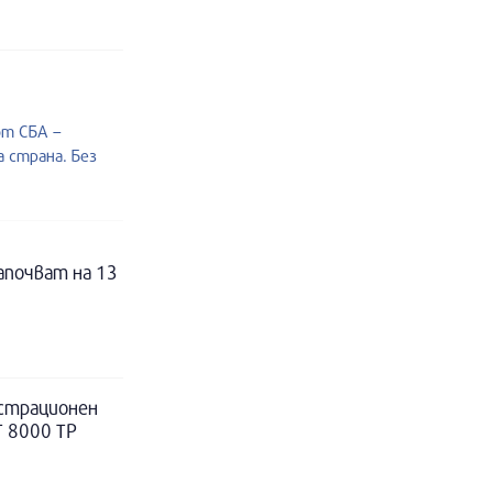
от СБА –
 страна. Без
апочват на 13
истрационен
Т 8000 ТР