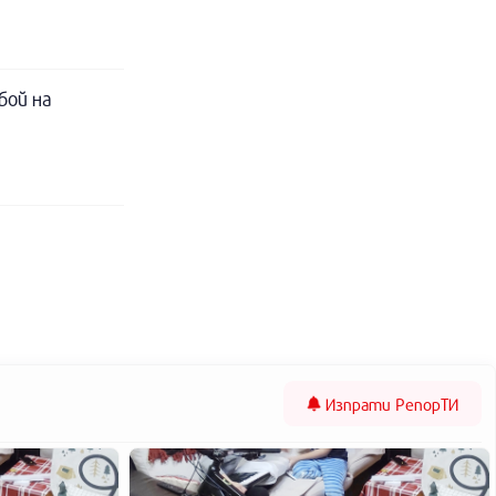
бой на
Изпрати
РепорТИ