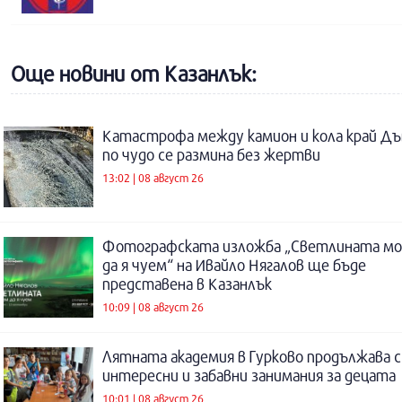
Още новини от Казанлък:
Катастрофа между камион и кола край Дъ
по чудо се размина без жертви
13:02 | 08 август 26
Фотографската изложба „Светлината м
да я чуем“ на Ивайло Нягалов ще бъде
представена в Казанлък
10:09 | 08 август 26
Лятната академия в Гурково продължава с
интересни и забавни занимания за децата
10:01 | 08 август 26