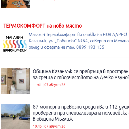
ТЕРМОКОМФОРТ на ново място
Магазин Термокомфорт ви очаква на НОВ АДРЕС!
Казанлък, ул. „Тюбенска“ №64, северно от Механо
оглед и оферта на тел: 0899 193 155
Община Казанлък се превръща в простра
за среща с творчеството на Дечко Узуно
11:41 | 07 август 26
87 моторни превозни средства и 112 душ
проверени при специализирана полицейска 
в община Мъглиж
10:45 | 07 август 26