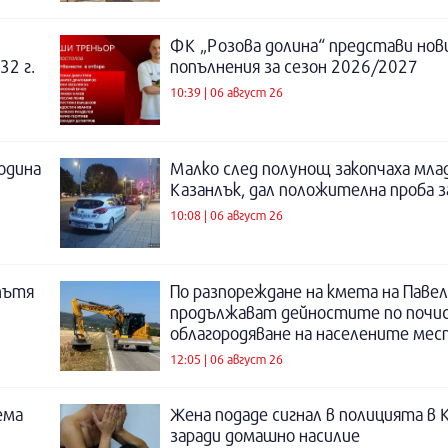
ФК „Розова долина“ представи нов
32 г.
попълнения за сезон 2026/2027
10:39 | 06 август 26
година
Малко след полунощ закопчаха мла
Казанлък, дал положителна проба 
10:08 | 06 август 26
пътя
По разпореждане на кмета на Павел
продължават дейностите по почи
облагородяване на населените мес
12:05 | 06 август 26
ема
Жена подаде сигнал в полицията в 
заради домашно насилие