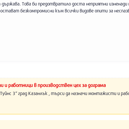
а държава. Това би предотвратило доста неприятни изненади 
остават безкомпромисни към всички видове опити за неспаз
и и работници в производствен цех за дограма
Туйнс 3“ град Казанлък , търси да назначи монтажисти и раб