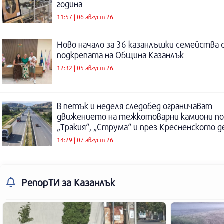
година
11:57 | 06 август 26
Ново начало за 36 казанлъшки семейства 
подкрепата на Община Казанлък
12:32 | 05 август 26
В петък и неделя следобед ограничават
движението на тежкотоварни камиони п
„Тракия“, „Струма“ и през Кресненското 
14:29 | 07 август 26
РепорТИ
за Казанлък