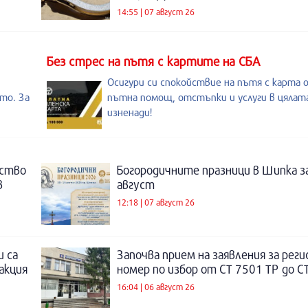
14:55 | 07 август 26
Без стрес на пътя с картите на СБА
Осигури си спокойствие на пътя с карта 
то. За
пътна помощ, отстъпки и услуги в цялата
изненади!
нство
Богородичните празници в Шипка з
в
август
12:18 | 07 август 26
и са
Започва прием на заявления за рег
акция
номер по избор от СТ 7501 ТР до С
16:04 | 06 август 26