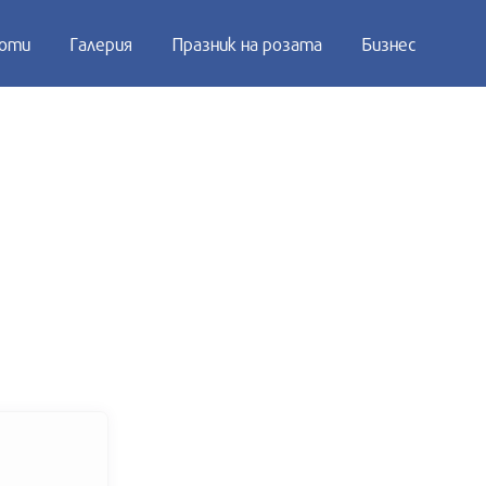
оти
Галерия
Празник на розата
Бизнес