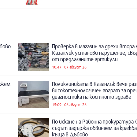
бово
Проверка в магазин за дрехи втора
Казанлък установи нарушение, свъ
от предлаганите артикули
10:47 | 07 август 26
ожем
Поликлиниката в Казанлък вече раз
високотехнологичен апарат за пре
диагностика на костното здраве
15:09 | 06 август 26
По искане на Районна прокуратура-
съдът задържа обвиняем за кражба
къща в Дъбово