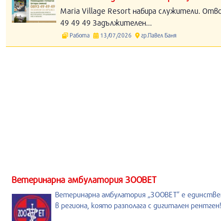
Maria Village Resort набира служители. Отв
49 49 49 Задължителен...
Работа
13/07/2026
гр.Павел Баня
Ветеринарна амбулатория ЗООВЕТ
Ветеринарна амбулатория „ЗООВЕТ” е единств
в региона, която разполага с дигитален рентген!