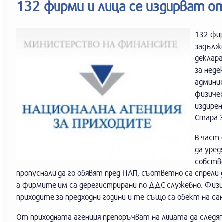
132 фирми и лица се издирват о
132 фир
задълже
деклара
за неде
админи
физичес
издирен
Стара З
В част 
да уре
собстве
пропуснали да го обявят пред НАП, съответно са спрели 
а фирмите им са дерегистрирани по ДДС служебно. Физич
приходите за предходни години и те също са обект на са
От приходната агенция препоръчват на лицата да след