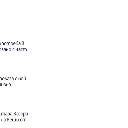
 употреба в
рзано с част
полага с нов
цизна
Стара Загора
 на вещи от