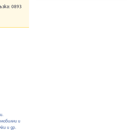
ъзка: 0893
и.
омобилни и
ки и др.