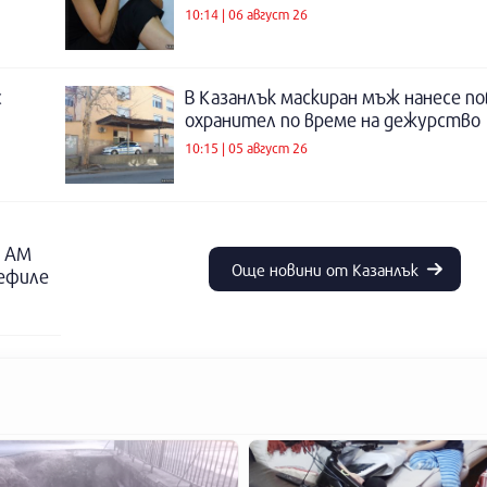
10:14 | 06 август 26
с
В Казанлък маскиран мъж нанесе по
охранител по време на дежурство
10:15 | 05 август 26
о АМ
Още новини от Казанлък
дефиле