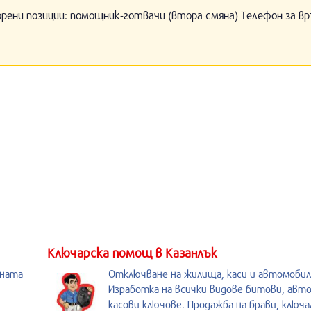
орени позиции: помощник-готвачи (втора смяна) Телефон за вр
Kлючарска помощ в Казанлък
ената
Отключване на жилища, каси и автомобил
Изработка на всички видове битови, авт
касови ключове. Продажба на брави, ключал