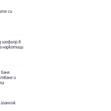
ите си
д шофьор в
за наркотици
 баня
стване и
та
Казанлък