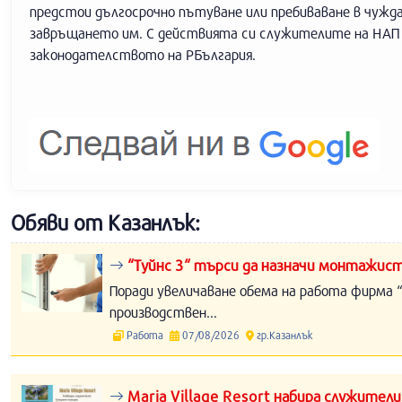
предстои дългосрочно пътуване или пребиваване в чужд
завръщането им. С действията си служителите на НАП 
законодателството на РБългария.
Обяви от Казанлък:
“Туйнс 3“ търси да назначи монтажист
Поради увеличаване обема на работа фирма “
производствен...
Работа
07/08/2026
гр.Казанлък
Maria Village Resort набира служители