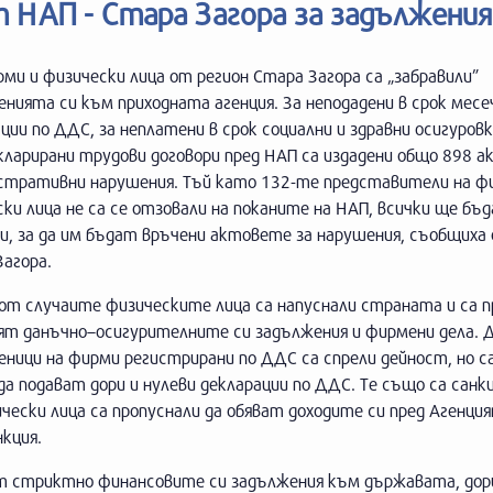
т НАП - Стара Загора за задължения
ми и физически лица от регион Стара Загора са „забравили”
нията си към приходната агенция. За неподадени в срок месе
ции по ДДС, за неплатени в срок социални и здравни осигуровк
кларирани трудови договори пред НАП са издадени общо 898 а
стративни нарушения. Тъй като 132-те представители на ф
ки лица не са се отзовали на поканите на НАП, всички ще бъ
и, за да им бъдат връчени актовете за нарушения, съобщиха
агора.
от случаите физическите лица са напуснали страната и са п
дят данъчно–осигурителните си задължения и фирмени дела. 
ници на фирми регистрирани по ДДС са спрели дейност, но с
да подават дори и нулеви декларации по ДДС. Те също са санк
ески лица са пропуснали да обяват доходите си пред Агенция
нкция.
ят стриктно финансовите си задължения към държавата, дор