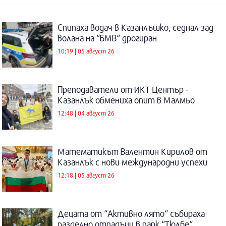
Спипаха водач в Казанлъшко, седнал зад
волана на “БМВ“ дрогиран
10:19 | 05 август 26
Преподаватели от ИКТ Център -
Казанлък обмениха опит в Малмьо
12:48 | 04 август 26
Математикът Валентин Кирилов от
Казанлък с нови международни успехи
12:18 | 05 август 26
Децата от “Активно лято“ събираха
разделно отпадъци в парк “Тюлбе“