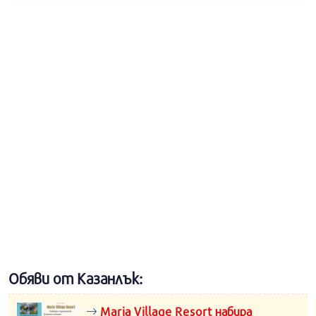
Обяви от Казанлък:
Maria Village Resort набира