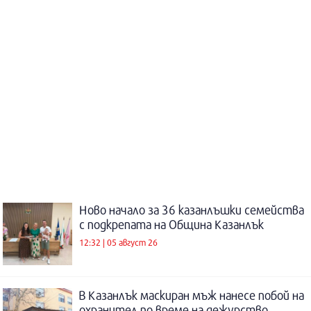
Ново начало за 36 казанлъшки семейства
с подкрепата на Община Казанлък
12:32 | 05 август 26
В Казанлък маскиран мъж нанесе побой на
охранител по време на дежурство