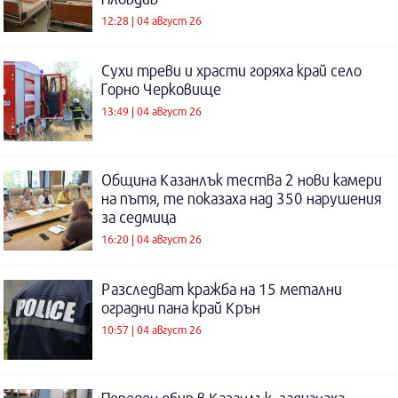
12:28 | 04 август 26
Сухи треви и храсти горяха край село
Горно Черковище
13:49 | 04 август 26
Община Казанлък тества 2 нови камери
на пътя, те показаха над 350 нарушения
за седмица
16:20 | 04 август 26
Разследват кражба на 15 метални
оградни пана край Крън
10:57 | 04 август 26