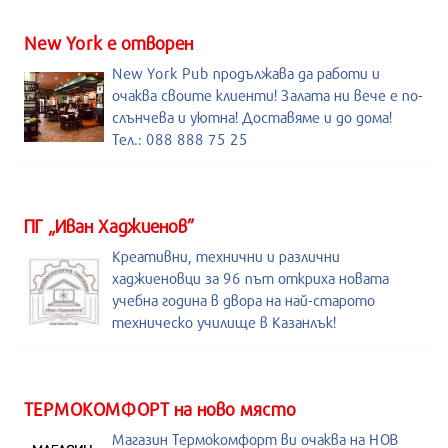
New York е отворен
New York Pub продължава да работи и
очаква своите клиенти! Залата ни вече е по-
слънчева и уютна! Доставяме и до дома!
Тел.: 088 888 75 25
ПГ „Иван Хаджиенов”
Креативни, технични и различни
хаджиеновци за 96 път откриха новата
учебна година в двора на най-старото
техническо училище в Казанлък!
ТЕРМОКОМФОРТ на ново място
Магазин Термокомфорт ви очаква на НОВ