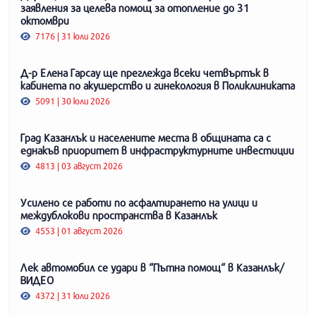
заявления за целева помощ за отопление до 31
октомври
7176 | 31 юли 2026
Д-р Елена Гарсау ще преглежда всеки четвъртък в
кабинета по акушерство и гинекология в Поликлиниката
5091 | 30 юли 2026
Град Казанлък и населените места в общината са с
еднакъв приоритет в инфраструктурните инвестиции
4813 | 03 август 2026
Усилено се работи по асфалтирането на улици и
междублокови пространства в Казанлък
4553 | 01 август 2026
Лек автомобил се удари в “Пътна помощ“ в Казанлък/
ВИДЕО
4372 | 31 юли 2026