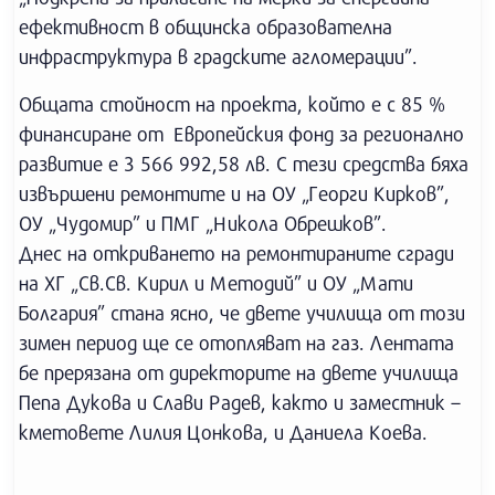
ефективност в общинска образователна
инфраструктура в градските агломерации”.
Общата стойност на проекта, който е с 85 %
финансиране от Европейския фонд за регионално
развитие е 3 566 992,58 лв. С тези средства бяха
извършени ремонтите и на ОУ „Георги Кирков”,
ОУ „Чудомир” и ПМГ „Никола Обрешков”.
Днес на откриването на ремонтираните сгради
на ХГ „Св.Св. Кирил и Методий” и ОУ „Мати
Болгария” стана ясно, че двете училища от този
зимен период ще се отопляват на газ. Лентата
бе прерязана от директорите на двете училища
Пепа Дукова и Слави Радев, както и заместник –
кметовете Лилия Цонкова, и Даниела Коева.