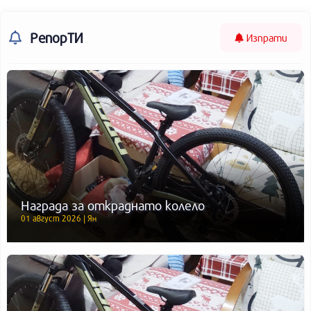
РепорТИ
Изпрати
Награда за откраднато колело
01 август 2026 | Ян