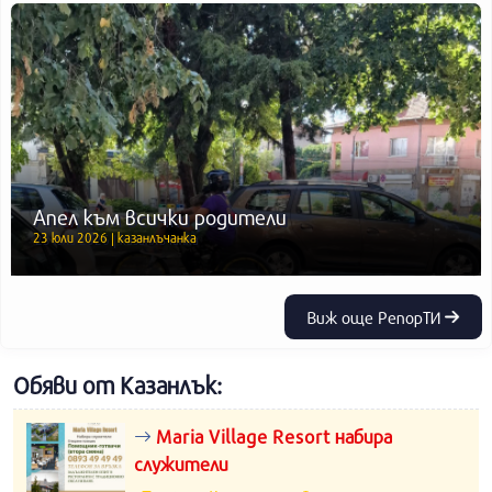
Апел към всички родители
23 юли 2026 | казанлъчанка
Виж още РепорТИ
Обяви от Казанлък:
Maria Village Resort набира
служители