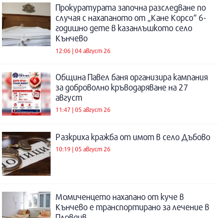
Прокуратурата започна разследване по
случая с нахапаното от „Кане Корсо“ 6-
годишно дете в казанлъшкото село
Кънчево
12:06 | 04 август 26
Община Павел баня организира кампания
за доброволно кръводаряване на 27
август
11:47 | 05 август 26
Разкриха кражба от имот в село Дъбово
10:19 | 05 август 26
Момиченцето нахапано от куче в
Кънчево е транспортирано за лечение в
Пловдив