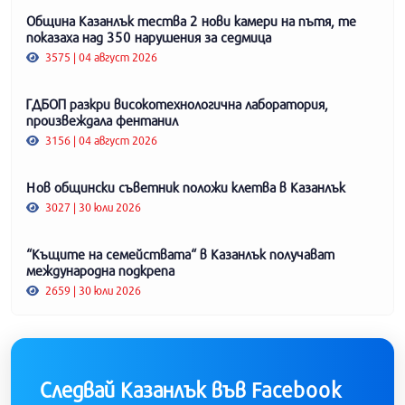
Община Казанлък тества 2 нови камери на пътя, те
показаха над 350 нарушения за седмица
3575 | 04 август 2026
ГДБОП разкри високотехнологична лаборатория,
произвеждала фентанил
3156 | 04 август 2026
Нов общински съветник положи клетва в Казанлък
3027 | 30 юли 2026
“Къщите на семействата“ в Казанлък получават
международна подкрепа
2659 | 30 юли 2026
Следвай Казанлък във Facebook