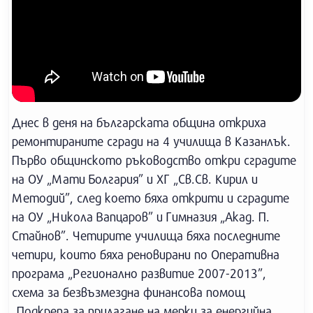
Днес в деня на българската община откриха
ремонтираните сгради на 4 училища в Казанлък.
Първо общинското ръководство откри сградите
на ОУ „Мати Болгария” и ХГ „Св.Св. Кирил и
Методий”, след което бяха открити и сградите
на ОУ „Никола Вапцаров” и Гимназия „Акад. П.
Стайнов”. Четирите училища бяха последните
четири, които бяха реновирани по Оперативна
програма „Регионално развитие 2007-2013”,
схема за безвъзмездна финансова помощ
„Подкрепа за прилагане на мерки за енергийна