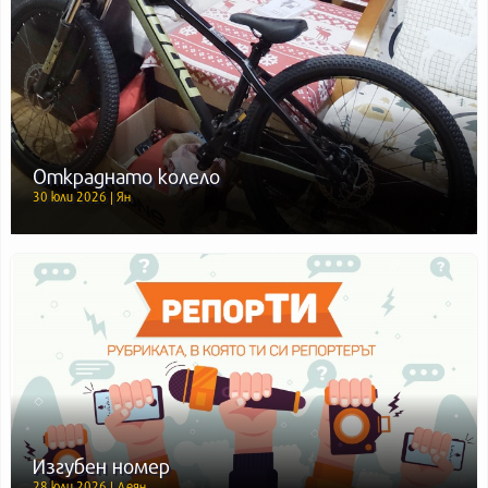
Откраднато колело
30 юли 2026 | Ян
Изгубен номер
28 юли 2026 | Деян