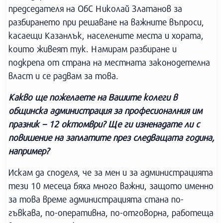
председателя на ОбС Николай Златанов за
разбирането при решаване на важните въпроси,
касаещи Казанлък, населените места и хората,
които живеят тук. Намирам разбиране и
подкрепа от страна на местната законодетелна
власт и се радвам за това.
Какво ще пожелаете на Вашите колеги в
общинска администрация за професионалния им
празник – 12 октомври? Ще ги изненадате ли с
повишение на заплатите през следващата година,
например?
Искам да споделя, че за мен и за администрацията
тези 10 месеца бяха много важни, защото именно
за това време администрацията стана по-
гъвкава, по-оперативна, по-отговорна, работеща