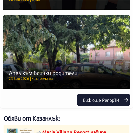
Апел към всички родители
23 юли 2026 | казанлъчанка
Виж още РепорТИ
Обяви от Казанлък:
Maria Village Resort набира