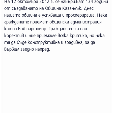
На 12 октомври 2012 г. се навършват 134 години
от създаването на Община Казанлък. Днес
нашата община е успяваща и просперираща. Нека
гражданите приемат общинска администрация
като свой партньор. Гражданите са наш
коректив и ние приемаме всяка критика, но нека
тя да бъде конструктивна и градивна, за да
вървим заедно напред.