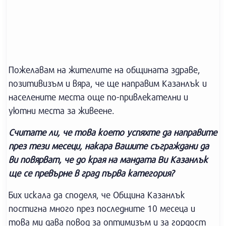
Пожелавам на жителите на общината здраве,
позитивизъм и вяра, че ще направим Казанлък и
населените места още по-привлекателни и
уютни места за живеене.
Считате ли, че това което успяхте да направите
през тези месеци, накара Вашите съграждани да
ви повярват, че до края на мандата Ви Казанлък
ще се превърне в град първа категория?
Бих искала да споделя, че Община Казанлък
постигна много през последните 10 месеца и
това ми дава повод за оптимизъм и за гордост