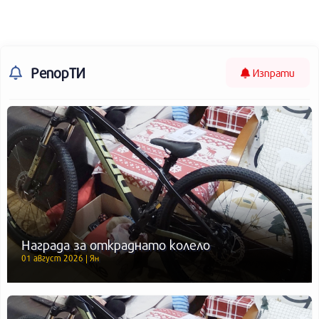
РепорТИ
Изпрати
Награда за откраднато колело
01 август 2026 | Ян