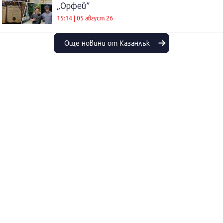
„Орфей“
15:14 | 05 август 26
Още новини от Казанлък