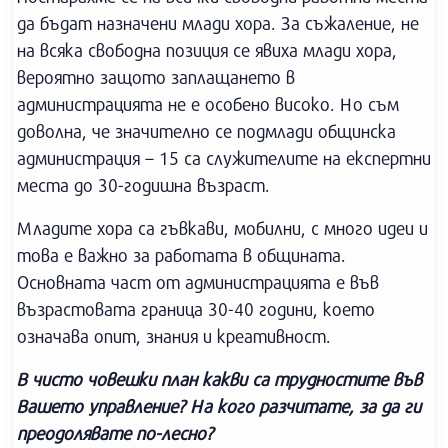
да бъдат назначени млади хора. За съжаление, не
на всяка свободна позиция се явиха млади хора,
вероятно защото заплащането в
администрацията не е особено високо. Но съм
доволна, че значително се подмлади общинска
администрация – 15 са служителите на експертни
места до 30-годишна възраст.
Младите хора са гъвкави, мобилни, с много идеи и
това е важно за работата в общината.
Основната част от администрацията е във
възрастовата граница 30-40 години, което
означава опит, знания и креативност.
В чисто човешки план какви са трудностите във
Вашето управление? На кого разчитате, за да ги
преодолявате по-лесно?