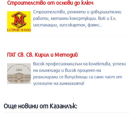
Строителство от основи до ключ
Строителство, ремонти и довършителни
работи, метални консртукции. ВиК и Ел.
инсталации, гипсокартон, фаянс..
ПХГ Св. Св. Кирил и Методий
Висок професионализъм на колектива, успехи
на олимпиади и висок процент на
реализирали се випускници са само част от
успехите на гимназията!
Още новини от Казанлък: