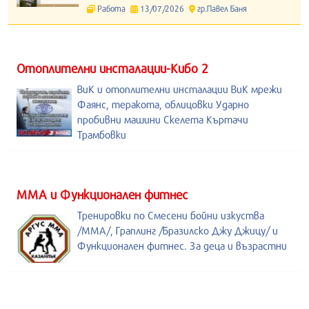
Работа
13/07/2026
гр.Павел Баня
Отоплителни инсталации-Кибо 2
ВиК и отоплителни инсталации ВиК мрежи
Фаянс, теракота, облицовки Ударно
пробивни машини Скелета Къртачи
Трамбовки
ММА и Функционален фитнес
Тренировки по Смесени бойни изкуства
/MMA/, Граплинг /Бразилско Джу Джицу/ и
Функционален фитнес. За деца и възрастни