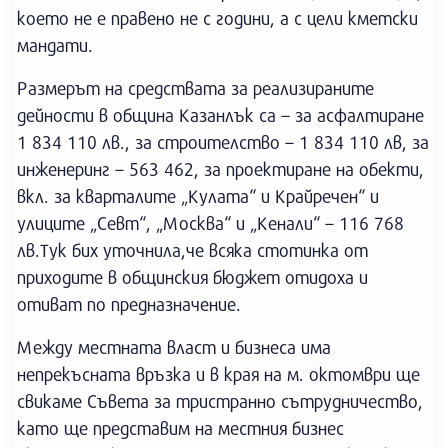
което не е правено не с години, а с цели кметски
мандати.
Размерът на средствата за реализираните
дейности в община Казанлък са – за асфалтиране
1 834 110 лв., за строителство – 1 834 110 лв, за
инженеринг – 563 462, за проектиране на обекти,
вкл. за кварталите „Кулата“ и Крайречен“ и
улиците „Севт“, „Москва“ и „Кенали“ – 116 768
лв.Тук бих уточнила,че всяка стотинка от
приходите в общинския бюджет отидоха и
отиват по предназначение.
Между местната власт и бизнеса има
непрекъсната връзка и в края на м. октомври ще
свикаме Съвета за тристранно сътрудничество,
като ще представим на местния бизнес