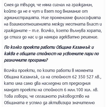
Смея да твърдя, че няма сигнал на гражданин,
който да не е чут и взет под внимание от
администрацията. Ние променихме философията
на взаимоотношенията между местната власт и
гражданите – т.е. всичко, което вълнува хората,
да стига до нас и да намира адекватно решение.
По колко проекта работи Община Казанлък и
каква е общата стойност на усвоените пари по
различните програми?
Всички проекти, по които работи в момента
Община Казанлък, са на стойност 62 350 527 лв.,
като има само два наследени от предходния
мандат проекти на стойност 6 млн.100 хил. лв.
Това говори, че сегашното ръководство на
Общината е успяло да активизира значително