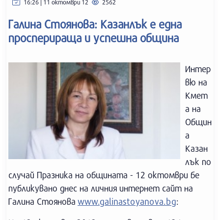
16:26 | 11 октомври 12
2562
Галина Стоянова: Казанлък е една
просперираща и успешна община
Интер
вю на
Кмет
а на
Общин
а
Казан
лък по
случай Празника на общината - 12 октомври бе
публикувано днес на личния интернет сайт на
Галина Стоянова
www.galinastoyanova.bg
: