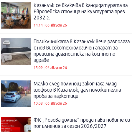
Казанлък се включва в кандидатурата за
Европейска столица на културата през
2032 г.
14:14 | 06 август 26
Поликлиниката в Казанлък вече разполага
с нов високотехнологичен апарат за
прецизна диагностика на костното
здраве
15:09 | 06 август 26
Малко след полунощ закопчаха млад
шофьор в Казанлък, дал положителна
проба за наркотици
10:08 | 06 август 26
ФК „Розова долина“ представи новите си
попълнения за сезон 2026/2027