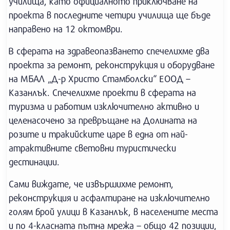
училища, като официалното приключване на
проекта в последните четири училища ще бъде
направено на 12 октомври.
В сферата на здравеопазването спечелихме два
проекта за ремонт, реконструкция и оборудване
на МБАЛ „Д-р Христо Стамболски“ ЕООД –
Казанлък. Спечелихме проекти в сферата на
туризма и работим изключително активно и
целенасочено за превръщане на Долината на
розите и тракийските царе в една от най-
атрактивните световни туристически
дестинации.
Сами виждате, че извършихме ремонт,
реконструкция и асфалтиране на изключително
голям брой улици в Казанлък, в населените места
и по 4-класната пътна мрежа – общо 42 позиции,