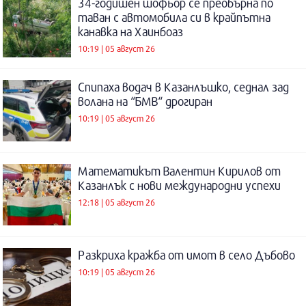
34-годишен шофьор се преобърна по
таван с автомобила си в крайпътна
канавка на Хаинбоаз
10:19 | 05 август 26
Спипаха водач в Казанлъшко, седнал зад
волана на “БМВ“ дрогиран
10:19 | 05 август 26
Математикът Валентин Кирилов от
Казанлък с нови международни успехи
12:18 | 05 август 26
Разкриха кражба от имот в село Дъбово
10:19 | 05 август 26