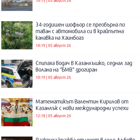
10:15 | 05 август 26
34-годишен шофьор се преобърна по
таван с автомобила си в крайпътна
канавка на Хаинбоаз
10:19 | 05 август 26
Спипаха водач в Казанлъшко, седнал зад
волана на “БМВ“ дрогиран
10:19 | 05 август 26
Математикът Валентин Кирилов от
Казанлък с нови международни успехи
12:18 | 05 август 26
Разкриха кражба от имот в село Дъбово