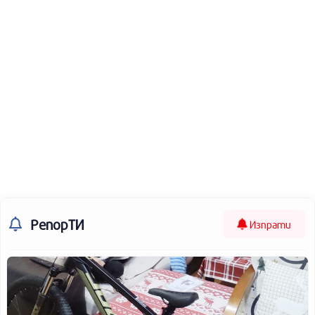
РепорТИ
Изпрати