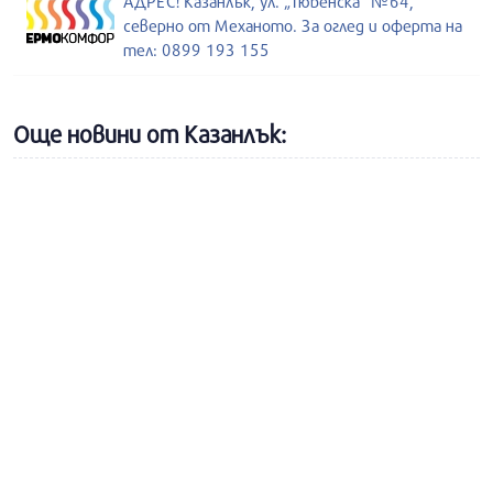
АДРЕС! Казанлък, ул. „Тюбенска“ №64,
северно от Механото. За оглед и оферта на
тел: 0899 193 155
Още новини от Казанлък: