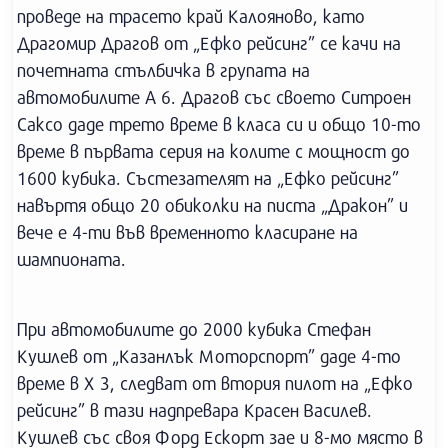
проведе на трасето край Калояново, като
Драгомир Драгов от „Ефко рейсинг” се качи на
почетната стълбичка в групата на
автомобилите А 6. Драгов със своето Ситроен
Саксо даде трето време в класа си и общо 10-то
време в първата серия на колите с мощност до
1600 кубика. Състезателят на „Ефко рейсинг”
навъртя общо 20 обиколки на писта „Дракон” и
вече е 4-ти във временното класиране на
шампионата.
При автомобилите до 2000 кубика Стефан
Кушлев от „Казанлък Моторспорт” даде 4-то
време в Х 3, следват от втория пилот на „Ефко
рейсинг” в тази надпревара Красен Василев.
Кушлев със своя Форд Ескорт зае и 8-мо място в