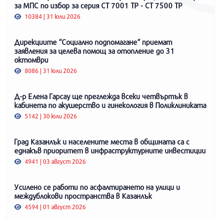
за МПС по избор за серия СТ 7001 ТР - СТ 7500 ТР
10384 | 31 юли 2026
Дирекциите “Социално подпомагане“ приемат
заявления за целева помощ за отопление до 31
октомври
8086 | 31 юли 2026
Д-р Елена Гарсау ще преглежда всеки четвъртък в
кабинета по акушерство и гинекология в Поликлиниката
5142 | 30 юли 2026
Град Казанлък и населените места в общината са с
еднакъв приоритет в инфраструктурните инвестиции
4941 | 03 август 2026
Усилено се работи по асфалтирането на улици и
междублокови пространства в Казанлък
4594 | 01 август 2026