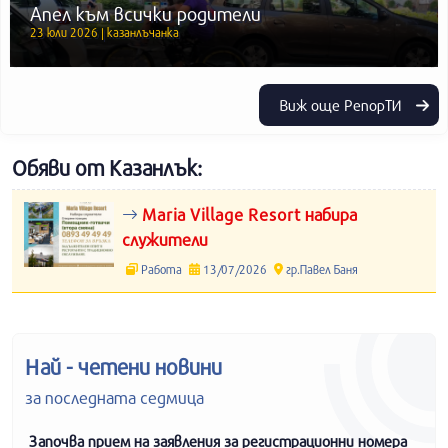
Апел към всички родители
23 юли 2026 | казанлъчанка
Виж още РепорТИ
Обяви от Казанлък:
Maria Village Resort набира
служители
Работа
13/07/2026
гр.Павел Баня
Най - четени новини
за последната седмица
Започва прием на заявления за регистрационни номера