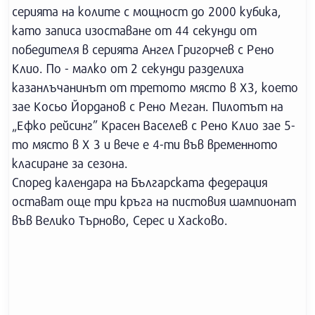
серията на колите с мощност до 2000 кубика,
като записа изоставане от 44 секунди от
победителя в серията Ангел Григорчев с Рено
Клио. По - малко от 2 секунди разделиха
казанлъчанинът от третото място в Х3, което
зае Косьо Йорданов с Рено Меган. Пилотът на
„Ефко рейсинг” Красен Васелев с Рено Клио зае 5-
то място в Х 3 и вече е 4-ти във временното
класиране за сезона.
Според календара на Българската федерация
остават още три кръга на пистовия шампионат
във Велико Търново, Серес и Хасково.