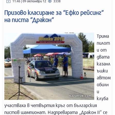
11:46 | 09 октомври 12
3338
Призово класиране за “Ефко рейсинг“
на писта “Дракон“
Трима
пилот
и от
двата
казанл
ъшки
автом
обилн
и
клуба
участваха в четвъртия кръг от българския
пистов шампионат. Надпреварата „Дракон II” се