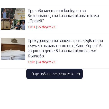
Призови места от конкурси за
възпитаници на казанлъшката школа
„Орфей“
15:14 | 05 август 26
Прокуратурата започна разследване по
случая с нахапаното от „Кане Корсо“ 6-
годишно дете в казанлъшкото село
Кънчево
12:06 | 04 август 26
Още новини от Казанлък