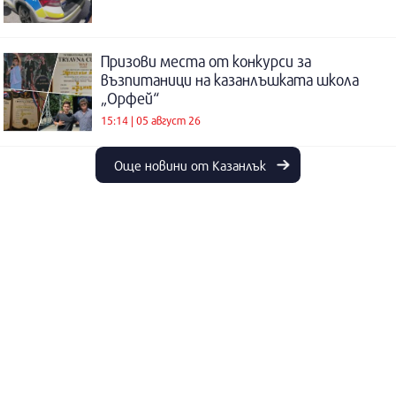
Призови места от конкурси за
възпитаници на казанлъшката школа
„Орфей“
15:14 | 05 август 26
Още новини от Казанлък