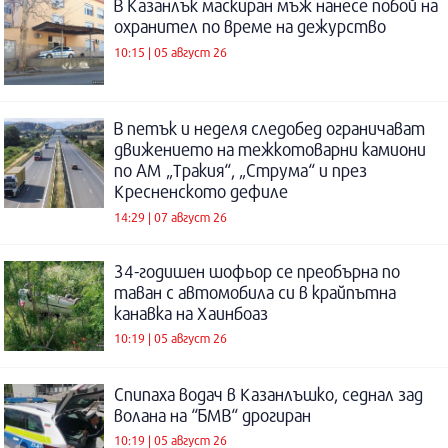
В Казанлък маскиран мъж нанесе побой на
охранител по време на дежурство
10:15 | 05 август 26
В петък и неделя следобед ограничават
движението на тежкотоварни камиони
по АМ „Тракия“, „Струма“ и през
Кресненското дефиле
14:29 | 07 август 26
34-годишен шофьор се преобърна по
таван с автомобила си в крайпътна
канавка на Хаинбоаз
10:19 | 05 август 26
Спипаха водач в Казанлъшко, седнал зад
волана на “БМВ“ дрогиран
10:19 | 05 август 26