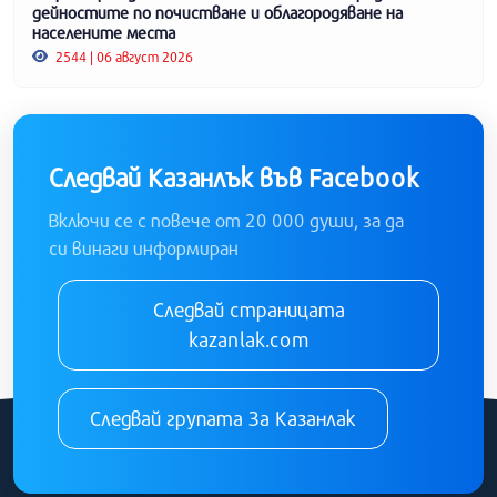
дейностите по почистване и облагородяване на
населените места
2544 | 06 август 2026
Следвай Казанлък във Facebook
Включи се с повече от 20 000 души, за да
си винаги информиран
Следвай страницата
kazanlak.com
Следвай групата За Казанлак