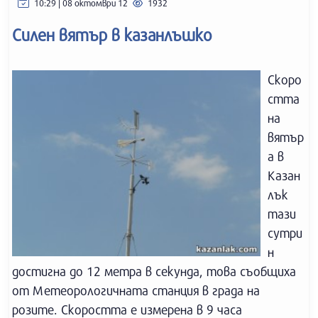
10:29 | 08 октомври 12
1932
Силен вятър в казанлъшко
Скоро
стта
на
вятър
а в
Казан
лък
тази
сутри
н
достигна до 12 метра в секунда, това съобщиха
от Метеорологичната станция в града на
розите. Скоростта е измерена в 9 часа