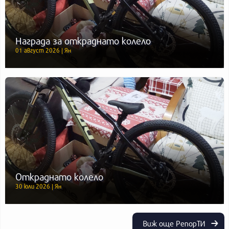
Награда за откраднато колело
01 август 2026 | Ян
Откраднато колело
30 юли 2026 | Ян
Виж още РепорТИ