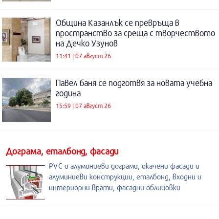
Община Казанлък се превръща в
пространство за среща с творчеството
на Дечко Узунов
11:41 | 07 август 26
Павел баня се подготвя за новата учебна
година
15:59 | 07 август 26
Дограма, еталбонд, фасади
PVC и алуминиеви дограми, окачени фасади и
алуминиеви конструкции, еталбонд, входни и
интериорни врати, фасадни облицовки