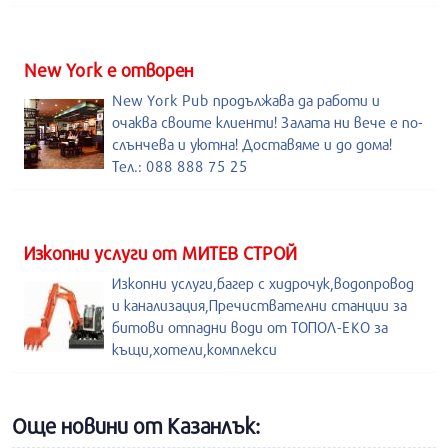
New York е отворен
New York Pub продължава да работи и
очаква своите клиенти! Залата ни вече е по-
слънчева и уютна! Доставяме и до дома!
Тел.: 088 888 75 25
Изкопни услуги от МИТЕВ СТРОЙ
Изкопни услуги,багер с хидрочук,водопровод
и канализация,Пречиствателни станции за
битови отпадни води от ТОПОЛ-ЕКО за
къщи,хотели,комплекси
Още новини от Казанлък: