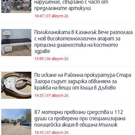
нарушение, свързано с част от
предлаганите артикули
10:47 | 07 август 26
Поликлиниката в Казанлък вече разполага
с нов високотехнологичен апарат за
прецизна диагностика на костното
здраве
15:09 | 06 август 26
По искане на Районна прокуратура-Стара
Загора съдът задържа обвиняем за
кражба на вещи от къща в Дъбово
14:55 | 07 август 26
87 моторни превозни средства и 112
души са проверени при специализирана
полицейска акция в община Мъглиж
10:45 | 07 август 26