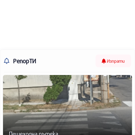
РепорТИ
Изпрати
Пешеходна пътека