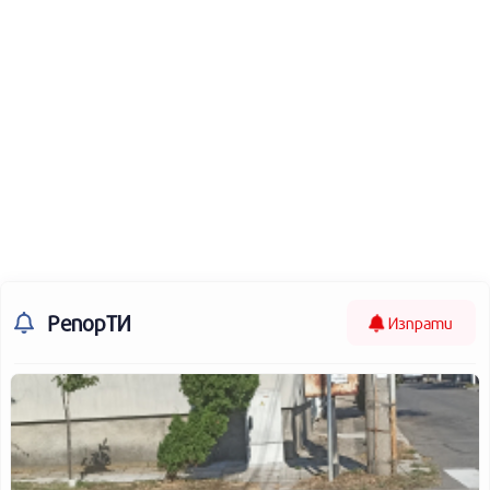
РепорТИ
Изпрати