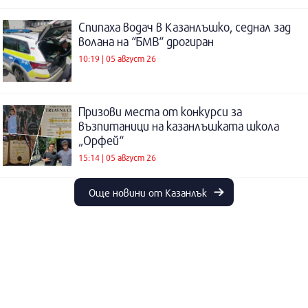
Спипаха водач в Казанлъшко, седнал зад
волана на “БМВ“ дрогиран
10:19 | 05 август 26
Призови места от конкурси за
възпитаници на казанлъшката школа
„Орфей“
15:14 | 05 август 26
Още новини от Казанлък