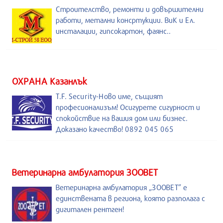
Строителство, ремонти и довършителни
работи, метални консртукции. ВиК и Ел.
инсталации, гипсокартон, фаянс..
ОХРАНА Казанлък
T.F. Security-Ново име, същият
професионализъм! Осигурете сигурност и
спокойствие на вашия дом или бизнес.
Доказано качество! 0892 045 065
Ветеринарна амбулатория ЗООВЕТ
Ветеринарна амбулатория „ЗООВЕТ” е
единствената в региона, която разполага с
дигитален рентген!