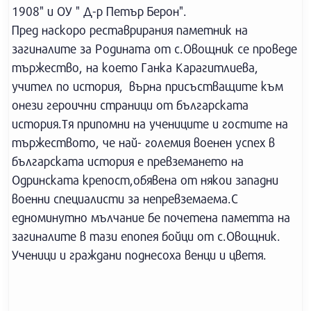
1908" и ОУ " Д-р Петър Берон".
Пред наскоро реставрирания паметник на
загиналите за Родината от с.Овощник се проведе
тържество, на което Ганка Карагитлиева,
учител по история, върна присъстващите към
онези героични страници от българската
история.Тя припомни на учениците и гостите на
тържеството, че най- големия военен успех в
българската история е превземането на
Одринската крепост,обявена от някои западни
военни специалисти за непревземаема.С
едноминутно мълчание бе почетена паметта на
загиналите в тази епопея бойци от с.Овощник.
Ученици и граждани поднесоха венци и цветя.