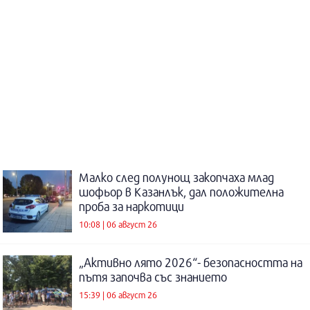
Малко след полунощ закопчаха млад
шофьор в Казанлък, дал положителна
проба за наркотици
10:08 | 06 август 26
„Активно лято 2026“- безопасността на
пътя започва със знанието
15:39 | 06 август 26