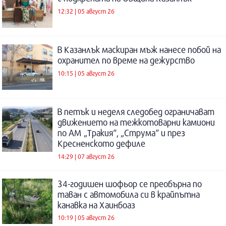
12:32 | 05 август 26
В Казанлък маскиран мъж нанесе побой на
охранител по време на дежурство
10:15 | 05 август 26
В петък и неделя следобед ограничават
движението на тежкотоварни камиони
по АМ „Тракия“, „Струма“ и през
Кресненското дефиле
14:29 | 07 август 26
34-годишен шофьор се преобърна по
таван с автомобила си в крайпътна
канавка на Хаинбоаз
10:19 | 05 август 26