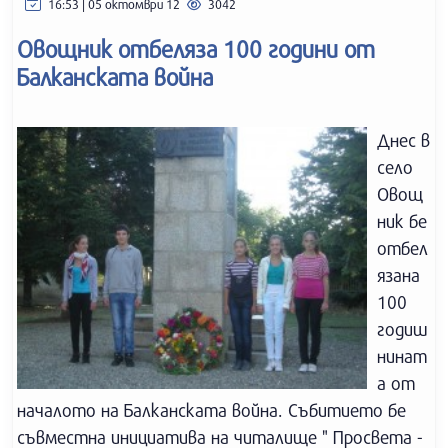
16:53 | 05 октомври 12
3042
Овощник отбеляза 100 години от
Балканската война
Днес в
село
Овощ
ник бе
отбел
язана
100
годиш
нинат
а от
началото на Балканската война. Събитието бе
съвместна инициатива на читалище " Просвета -