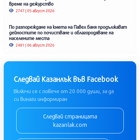
време на дежурство
2747 | 05 август 2026
По разпореждане на кмета на Павел баня продължават
дейностите по почистване и облагородяване на
населените места
2481 | 06 август 2026
Следвай Казанлък във Facebook
Включи се с повече от 20 000 души, за да
си винаги информиран
Следвай страницата
kazanlak.com