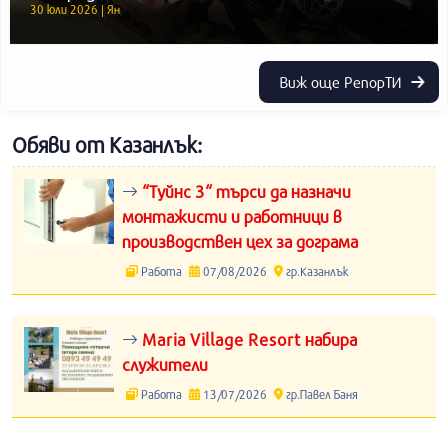
30 юли 2026 | Ян
Виж още РепорТИ
Обяви от Казанлък:
“Туйнс 3“ търси да назначи
монтажисти и работници в
производствен цех за дограма
Работа
07/08/2026
гр.Казанлък
Maria Village Resort набира
служители
Работа
13/07/2026
гр.Павел Баня