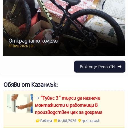
Откраднато колело
30 юли 2026 | Ян
Виж още РепорТИ
Обяви от Казанлък:
“Туйнс 3“ търси да назначи
монтажисти и работници в
производствен цех за дограма
Работа
07/08/2026
гр.Казанлък