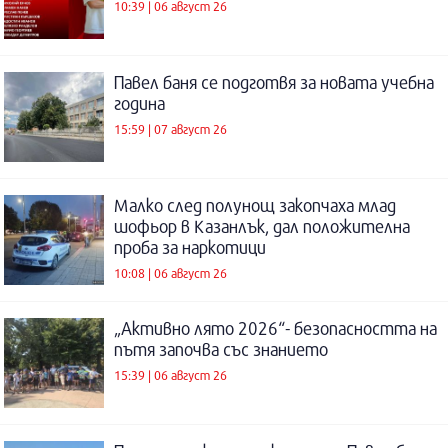
10:39 | 06 август 26
Павел баня се подготвя за новата учебна
година
15:59 | 07 август 26
Малко след полунощ закопчаха млад
шофьор в Казанлък, дал положителна
проба за наркотици
10:08 | 06 август 26
„Активно лято 2026“- безопасността на
пътя започва със знанието
15:39 | 06 август 26