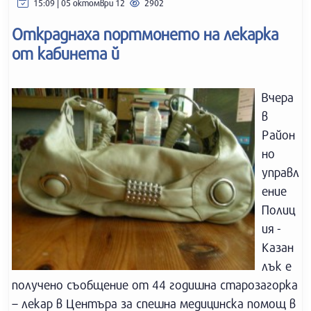
15:09 | 05 октомври 12
2902
Откраднаха портмонето на лекарка
от кабинета й
Вчера
в
Район
но
управл
ение
Полиц
ия -
Казан
лък е
получено съобщение от 44 годишна старозагорка
– лекар в Центъра за спешна медицинска помощ в