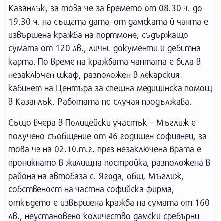
Казанлък, за това че за времето от 08.30 ч. до
19.30 ч. на същата дата, от дамската й чанта е
извършена кражба на портмоне, съдържащо
сумата от 120 лв., лични документи и дебитна
карта. По време на кражбата чантата е била в
незаключен шкаф, разположен в лекарския
кабинет на Центъра за спешна медицинска помощ
в Казанлък. Работата по случая продължава.
Също вчера в Полицейски участък – Мъглиж е
получено съобщение от 46 годишен софиянец, за
това че на 02.10.т.г. през незаключена врата е
проникнато в жилищна постройка, разположена в
района на автобаза с. Ягода, общ. Мъглиж,
собственост на частна софийска фирма,
откъдето е извършена кражба на сумата от 160
лв., неустановено количество дамски сребърни