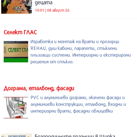
децата
10:01 | 08 август 26
Селект ГЛАС
Изработка и монтаж на врати и прозорци
REHAU, душ кабини, парапети, стъклени
плъзгащи системи. Интериорни и екстерирони
решения от стъкло.
Дограма, еталбонд, фасади
PVC и алуминиеви дограми, окачени фасади и
алуминиеви конструкции, еталбонд, входни и
интериорни врати, фасадни облицовки
Богородичните празници в Шипка