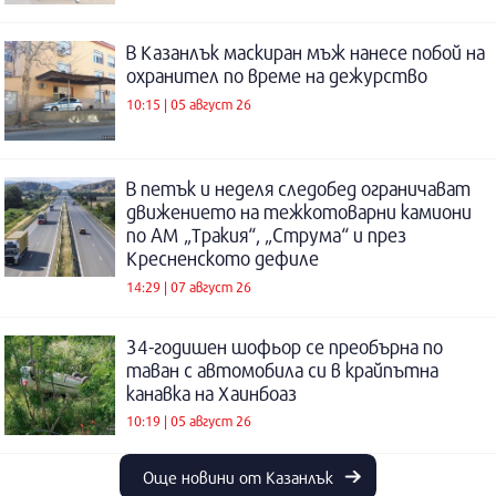
В Казанлък маскиран мъж нанесе побой на
охранител по време на дежурство
10:15 | 05 август 26
В петък и неделя следобед ограничават
движението на тежкотоварни камиони
по АМ „Тракия“, „Струма“ и през
Кресненското дефиле
14:29 | 07 август 26
34-годишен шофьор се преобърна по
таван с автомобила си в крайпътна
канавка на Хаинбоаз
10:19 | 05 август 26
Още новини от Казанлък