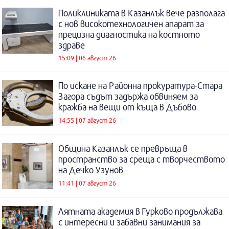
Поликлиниката в Казанлък вече разполага
с нов високотехнологичен апарат за
прецизна диагностика на костното
здраве
15:09 | 06 август 26
По искане на Районна прокуратура-Стара
Загора съдът задържа обвиняем за
кражба на вещи от къща в Дъбово
14:55 | 07 август 26
Община Казанлък се превръща в
пространство за среща с творчеството
на Дечко Узунов
11:41 | 07 август 26
Лятната академия в Гурково продължава
с интересни и забавни занимания за