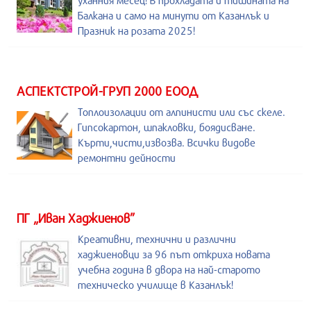
уханния месец! В прохладата и тишината на
Балкана и само на минути от Казанлък и
Празник на розата 2025!
АСПЕКТСТРОЙ-ГРУП 2000 ЕООД
Топлоизолации от алпинисти или със скеле.
Гипсокартон, шпакловки, боядисване.
Кърти,чисти,извозва. Всички видове
ремонтни дейности
ПГ „Иван Хаджиенов”
Креативни, технични и различни
хаджиеновци за 96 път откриха новата
учебна година в двора на най-старото
техническо училище в Казанлък!