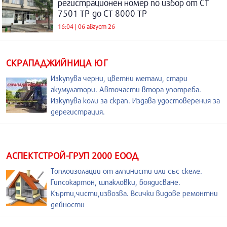
регистрационен номер по избор от СТ
7501 ТР до СТ 8000 ТР
16:04 | 06 август 26
СКРАПАДЖИЙНИЦА ЮГ
Изкупува черни, цветни метали, стари
акумулатори. Авточасти втора употреба.
Изкупува коли за скрап. Издава удостоверения за
дерегистрация.
АСПЕКТСТРОЙ-ГРУП 2000 ЕООД
Топлоизолации от алпинисти или със скеле.
Гипсокартон, шпакловки, боядисване.
Кърти,чисти,извозва. Всички видове ремонтни
дейности