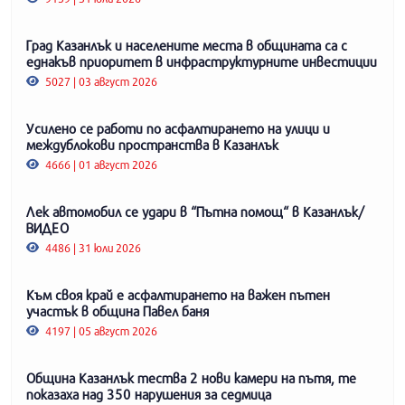
Град Казанлък и населените места в общината са с
еднакъв приоритет в инфраструктурните инвестиции
5027 | 03 август 2026
Усилено се работи по асфалтирането на улици и
междублокови пространства в Казанлък
4666 | 01 август 2026
Лек автомобил се удари в “Пътна помощ“ в Казанлък/
ВИДЕО
4486 | 31 юли 2026
Към своя край е асфалтирането на важен пътен
участък в община Павел баня
4197 | 05 август 2026
Община Казанлък тества 2 нови камери на пътя, те
показаха над 350 нарушения за седмица