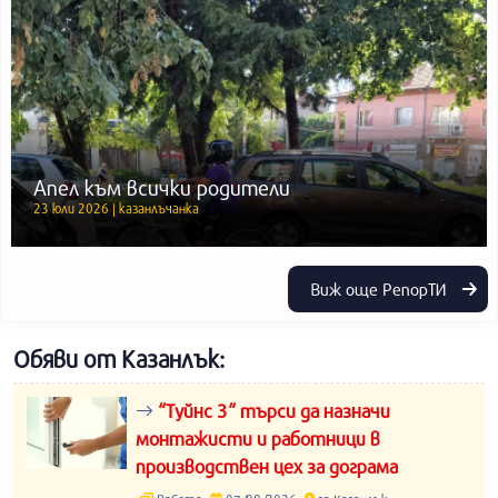
Апел към всички родители
23 юли 2026 | казанлъчанка
Виж още РепорТИ
Обяви от Казанлък:
“Туйнс 3“ търси да назначи
монтажисти и работници в
производствен цех за дограма