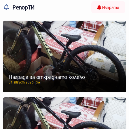
РепорТИ
Изпрати
Награда за откраднато колело
01 август 2026 | Ян