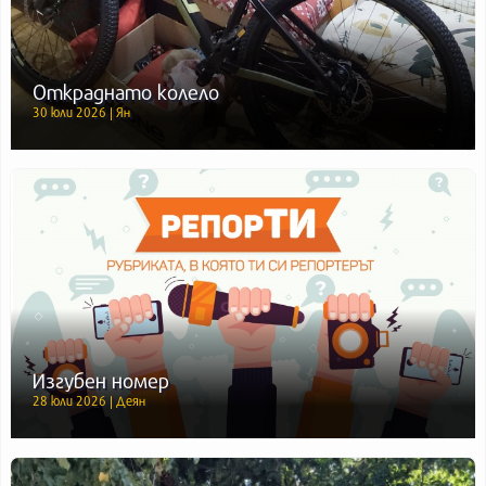
Откраднато колело
30 юли 2026 | Ян
Изгубен номер
28 юли 2026 | Деян