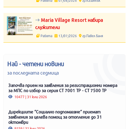
Работа
07/08/2026
гр.Казанлък
Maria Village Resort набира
служители
Работа
13/07/2026
гр.Павел Баня
Най - четени новини
за последната седмица
Започва прием на заявления за регистрационни номера
за МПС по избор за серия СТ 7001 ТР - СТ 7500 ТР
10477 | 31 юли 2026
Дирекциите “Социално подпомагане“ приемат
заявления за целева помощ за отопление до 31
октомври
9159 | 31 юли 2026