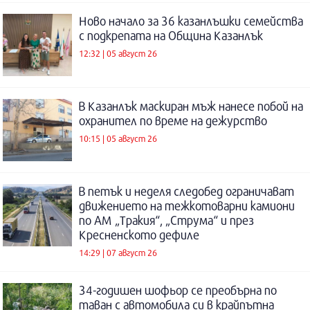
Ново начало за 36 казанлъшки семейства
с подкрепата на Община Казанлък
12:32 | 05 август 26
В Казанлък маскиран мъж нанесе побой на
охранител по време на дежурство
10:15 | 05 август 26
В петък и неделя следобед ограничават
движението на тежкотоварни камиони
по АМ „Тракия“, „Струма“ и през
Кресненското дефиле
14:29 | 07 август 26
34-годишен шофьор се преобърна по
таван с автомобила си в крайпътна