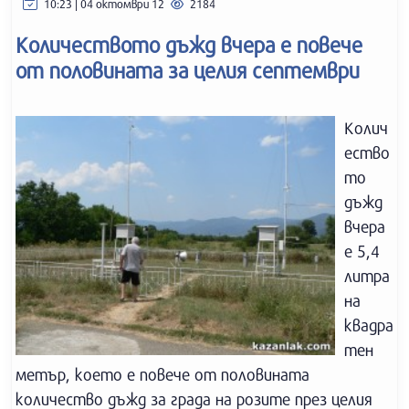
10:23 | 04 октомври 12
2184
Количеството дъжд вчера е повече
от половината за целия септември
Колич
ество
то
дъжд
вчера
е 5,4
литра
на
квадра
тен
метър, което е повече от половината
количество дъжд за града на розите през целия