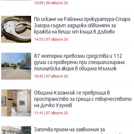
15:09 | 06 август 26
По искане на Районна прокуратура-Стара
Загора съдът задържа обвиняем за
кражба на вещи от къща в Дъбово
14:55 | 07 август 26
87 моторни превозни средства и 112
души са проверени при специализирана
полицейска акция в община Мъглиж
10:45 | 07 август 26
Община Казанлък се превръща в
пространство за среща с творчеството
на Дечко Узунов
11:41 | 07 август 26
Започва прием на заявления за