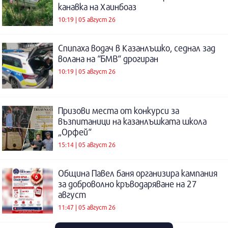
канавка на Хаинбоаз
10:19 | 05 август 26
Спипаха водач в Казанлъшко, седнал зад
волана на “БМВ“ дрогиран
10:19 | 05 август 26
Призови места от конкурси за
възпитаници на казанлъшката школа
„Орфей“
15:14 | 05 август 26
Община Павел баня организира кампания
за доброволно кръводаряване на 27
август
11:47 | 05 август 26