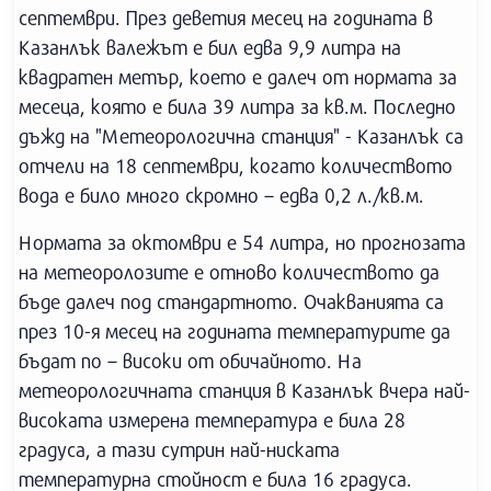
септември. През деветия месец на годината в
Казанлък валежът е бил едва 9,9 литра на
квадратен метър, което е далеч от нормата за
месеца, която е била 39 литра за кв.м. Последно
дъжд на "Метеорологична станция" - Казанлък са
отчели на 18 септември, когато количеството
вода е било много скромно – едва 0,2 л./кв.м.
Нормата за октомври е 54 литра, но прогнозата
на метеоролозите е отново количеството да
бъде далеч под стандартното. Очакванията са
през 10-я месец на годината температурите да
бъдат по – високи от обичайното. На
метеорологичната станция в Казанлък вчера най-
високата измерена температура е била 28
градуса, а тази сутрин най-ниската
температурна стойност е била 16 градуса.