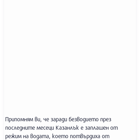
Припомням ви, че заради безводието през
последните месеци Казанлък е заплашен от
режим на водата, което потвърдиха от