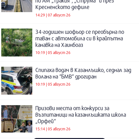
по АМ „Тракия“, „Струма“ и през
Кресненското дефиле
14:29 | 07 август 26
34-годишен шофьор се преобърна по
таван с автомобила си в крайпътна
канавка на Хаинбоаз
10:19 | 05 август 26
Спипаха водач в Казанлъшко, седнал зад
волана на “БМВ“ дрогиран
10:19 | 05 август 26
Призови места от конкурси за
възпитаници на казанлъшката школа
„Орфей“
15:14 | 05 август 26