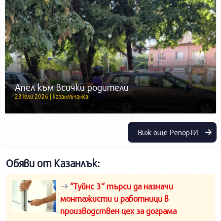
Апел към всички родители
23 юли 2026 | казанлъчанка
Виж още РепорТИ
Обяви от Казанлък:
“Туйнс 3“ търси да назначи
монтажисти и работници в
производствен цех за дограма