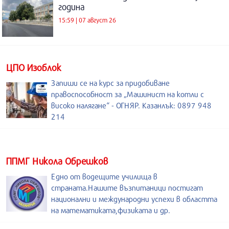
година
15:59 | 07 август 26
ЦПО Изоблок
Запиши се на курс за придобиване
правоспособност за „Машинист на котли с
високо налягане“ - ОГНЯР. Казанлък: 0897 948
214
ППМГ Никола Обрешков
Едно от водещите училища в
страната.Нашите възпитаници постигат
национални и международни успехи в областта
на математиката,физиката и др.