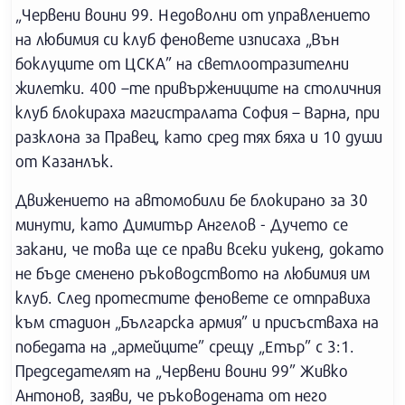
„Червени воини 99. Недоволни от управлението
на любимия си клуб феновете изписаха „Вън
боклуците от ЦСКА” на светлоотразителни
жилетки. 400 –те привържениците на столичния
клуб блокираха магистралата София – Варна, при
разклона за Правец, като сред тях бяха и 10 души
от Казанлък.
Движението на автомобили бе блокирано за 30
минути, като Димитър Ангелов - Дучето се
закани, че това ще се прави всеки уикенд, докато
не бъде сменено ръководството на любимия им
клуб. След протестите феновете се отправиха
към стадион „Българска армия” и присъстваха на
победата на „армейците” срещу „Етър” с 3:1.
Председателят на „Червени воини 99” Живко
Антонов, заяви, че ръководената от него