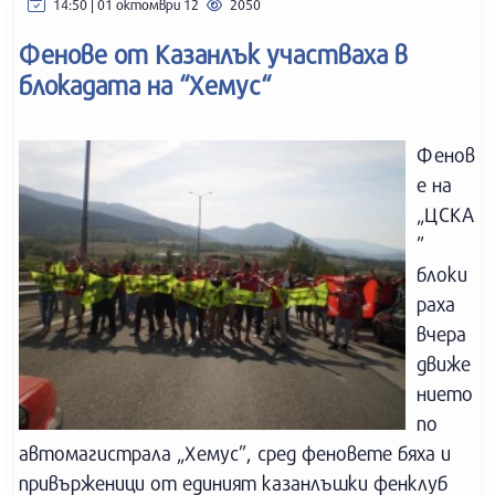
14:50 | 01 октомври 12
2050
Фенове от Казанлък участваха в
блокадата на “Хемус“
Фенов
е на
„ЦСКА
”
блоки
раха
вчера
движе
нието
по
автомагистрала „Хемус”, сред феновете бяха и
привърженици от единият казанлъшки фенклуб