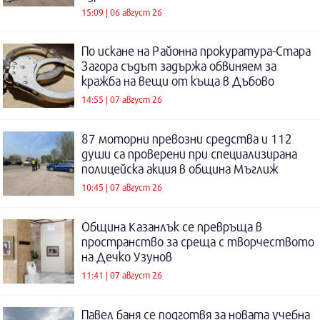
15:09 | 06 август 26
По искане на Районна прокуратура-Стара
Загора съдът задържа обвиняем за
кражба на вещи от къща в Дъбово
14:55 | 07 август 26
87 моторни превозни средства и 112
души са проверени при специализирана
полицейска акция в община Мъглиж
10:45 | 07 август 26
Община Казанлък се превръща в
пространство за среща с творчеството
на Дечко Узунов
11:41 | 07 август 26
Павел баня се подготвя за новата учебна