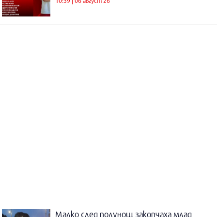
10:39 | 06 август 26
Малко след полунощ закопчаха млад