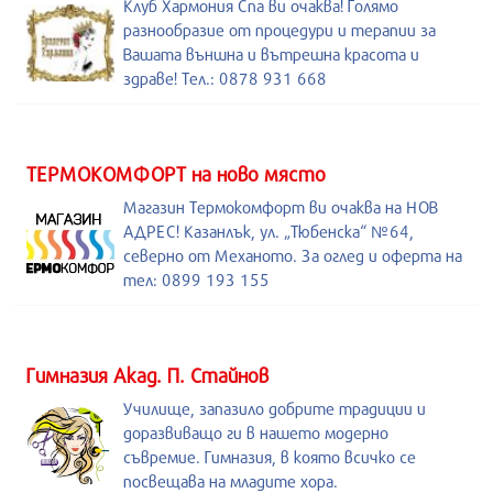
Клуб Хармония Спа ви очаква! Голямо
разнообразие от процедури и терапии за
Вашата външна и вътрешна красота и
здраве! Тел.: 0878 931 668
ТЕРМОКОМФОРТ на ново място
Магазин Термокомфорт ви очаква на НОВ
АДРЕС! Казанлък, ул. „Тюбенска“ №64,
северно от Механото. За оглед и оферта на
тел: 0899 193 155
Гимназия Акад. П. Стайнов
Училище, запазило добрите традиции и
доразвиващо ги в нашето модерно
съвремие. Гимназия, в която всичко се
посвещава на младите хора.