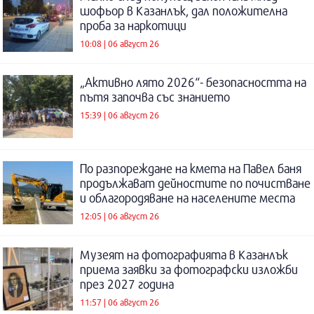
шофьор в Казанлък, дал положителна
проба за наркотици
10:08 | 06 август 26
„Активно лято 2026“- безопасността на
пътя започва със знанието
15:39 | 06 август 26
По разпореждане на кмета на Павел баня
продължават дейностите по почистване
и облагородяване на населените места
12:05 | 06 август 26
Музеят на фотографията в Казанлък
приема заявки за фотографски изложби
през 2027 година
11:57 | 06 август 26