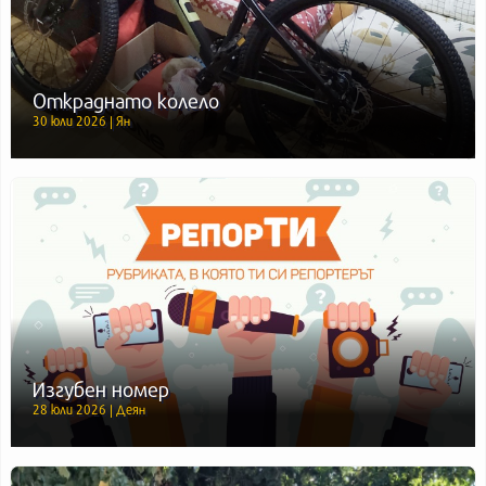
Откраднато колело
30 юли 2026 | Ян
Изгубен номер
28 юли 2026 | Деян