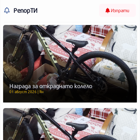
РепорТИ
Изпрати
Награда за откраднато колело
01 август 2026 | Ян