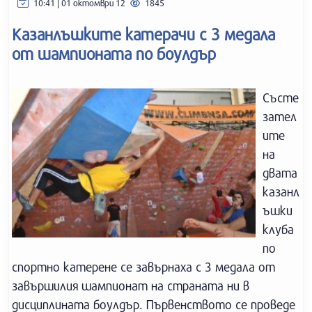
10:41 | 01 октомври 12
1845
Казанлъшките катерачи с 3 медала
от шампионата по боулдър
Състе
зател
ите
на
двата
казанл
ъшки
клуба
по
спортно катерене се завърнаха с 3 медала от
завършилия шампионат на страната ни в
дисциплината боулдър. Първенството се проведе