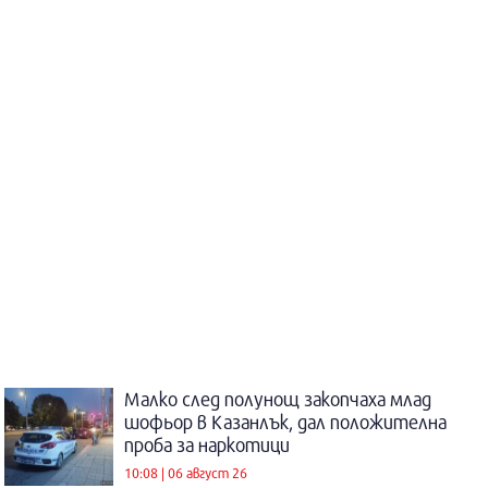
Малко след полунощ закопчаха млад
шофьор в Казанлък, дал положителна
проба за наркотици
10:08 | 06 август 26