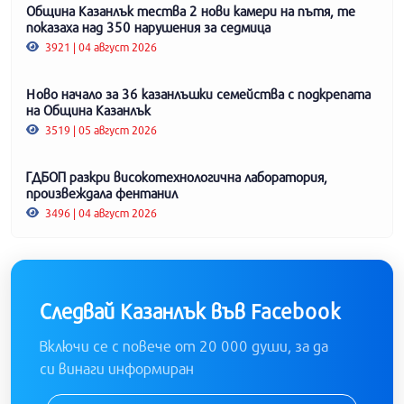
Община Казанлък тества 2 нови камери на пътя, те
показаха над 350 нарушения за седмица
3921 | 04 август 2026
Ново начало за 36 казанлъшки семейства с подкрепата
на Община Казанлък
3519 | 05 август 2026
ГДБОП разкри високотехнологична лаборатория,
произвеждала фентанил
3496 | 04 август 2026
Следвай Казанлък във Facebook
Включи се с повече от 20 000 души, за да
си винаги информиран