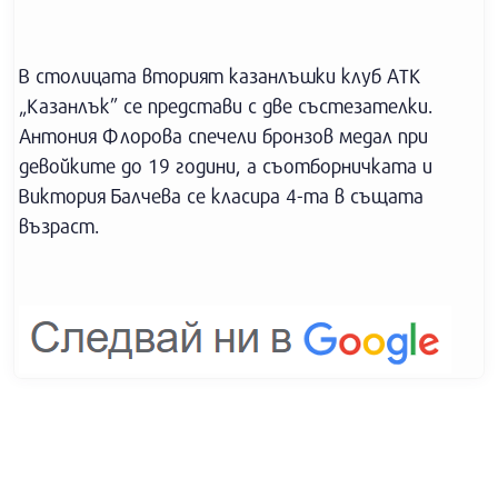
В столицата вторият казанлъшки клуб АТК
„Казанлък” се представи с две състезателки.
Антония Флорова спечели бронзов медал при
девойките до 19 години, а съотборничката и
Виктория Балчева се класира 4-та в същата
възраст.