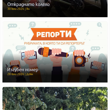
Откраднато колело
30 юли 2026 | Ян
Изгубен номер
28 юли 2026 | Деян