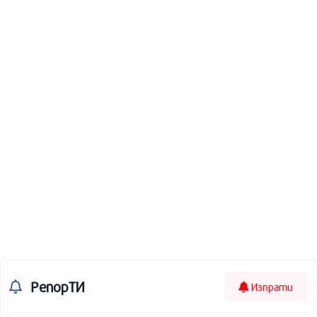
РепорТИ
Изпрати