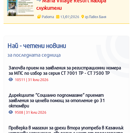
Maria Village Resort набира
служители
Работа
13/07/2026
гр.Павел Баня
Най - четени новини
за последната седмица
Започва прием на заявления за регистрационни номера
за МПС по избор за серия СТ 7001 ТР - СТ 7500 ТР
10511 | 31 юли 2026
Дирекциите “Социално подпомагане“ приемат
заявления за целева помощ за отопление до 31
октомври
9508 | 31 юли 2026
Проверка в магазин за дрехи втора употреба в Казанлък
установи нарушение, свързано с част от предлаганите