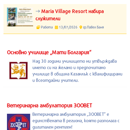
Maria Village Resort набира
служители
Работа
13/07/2026
гр.Павел Баня
Основно училище „Мати Болгария“
Над 30 години училището ни утвърждава
името си на желано и предпочитано
училище в община Казанлък с квалифицирани
и всеотдайни учители.
Ветеринарна амбулатория ЗООВЕТ
Ветеринарна амбулатория „ЗООВЕТ” е
единствената в региона, която разполага с
дигитален рентген!