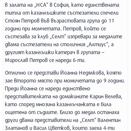
в залата на „НСА” в София, като единствената
титла от казанлъшките състезатели спечели
Стоян Петров във възрастовата група до 11
години при момчетата. Петров, който се
състезава за клуб „Селт” изпревари за медалите
двама състезатели на столичния „Алтиус”, а
другият казанлъшки катерач в групата –
Мирослав Петров се нареди 6-ти.
Отлично се представи Йоанна Недялкова, която
зае второто място при момичетата до 9 години.
Преди Йоанна се нареди единствено
представителката на домакините Карин Велева,
като според мнозина казанлъчанката е била
ощетена от съдиите. Близо до медал останаха
други двама представители на „Селт” Валентин
Златанов и Васил Цветков, които заеха 4-ти