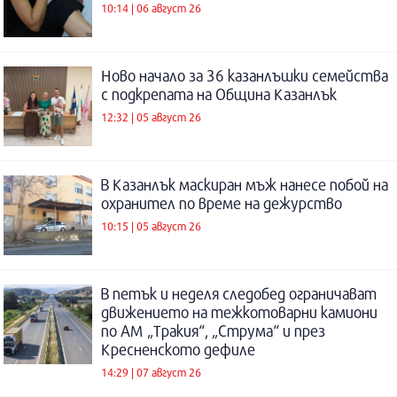
10:14 | 06 август 26
Ново начало за 36 казанлъшки семейства
с подкрепата на Община Казанлък
12:32 | 05 август 26
В Казанлък маскиран мъж нанесе побой на
охранител по време на дежурство
10:15 | 05 август 26
В петък и неделя следобед ограничават
движението на тежкотоварни камиони
по АМ „Тракия“, „Струма“ и през
Кресненското дефиле
14:29 | 07 август 26