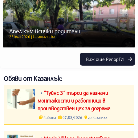
Апел към всички родители
23 юли 2026 | казанлъчанка
Виж още РепорТИ
Обяви от Казанлък:
“Туйнс 3“ търси да назначи
монтажисти и работници в
производствен цех за дограма
Работа
07/08/2026
гр.Казанлък