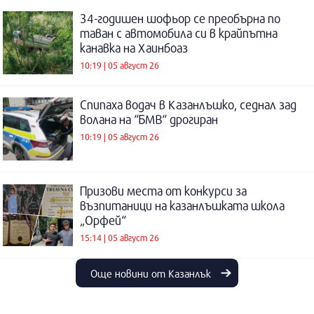
34-годишен шофьор се преобърна по
таван с автомобила си в крайпътна
канавка на Хаинбоаз
10:19 | 05 август 26
Спипаха водач в Казанлъшко, седнал зад
волана на “БМВ“ дрогиран
10:19 | 05 август 26
Призови места от конкурси за
възпитаници на казанлъшката школа
„Орфей“
15:14 | 05 август 26
Още новини от Казанлък