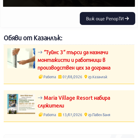
Виж още РепорТИ
Обяви от Казанлък:
“Туйнс 3“ търси да назначи
монтажисти и работници в
производствен цех за дограма
Работа
07/08/2026
гр.Казанлък
Maria Village Resort набира
служители
Работа
13/07/2026
гр.Павел Баня