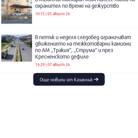
охранител по време на дежурство
10:15 | 05 август 26
В петък и неделя следобед ограничават
движението на тежкотоварни камиони
по АМ „Тракия“, „Струма“ и през
Кресненското дефиле
14:29 | 07 август 26
Още новини от Казанлък