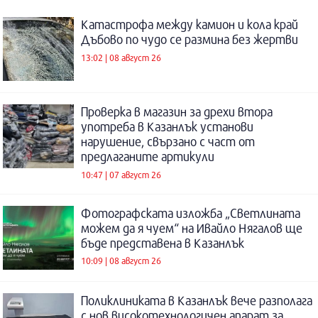
Катастрофа между камион и кола край
Дъбово по чудо се размина без жертви
13:02 | 08 август 26
Проверка в магазин за дрехи втора
употреба в Казанлък установи
нарушение, свързано с част от
предлаганите артикули
10:47 | 07 август 26
Фотографската изложба „Светлината
можем да я чуем“ на Ивайло Нягалов ще
бъде представена в Казанлък
10:09 | 08 август 26
Поликлиниката в Казанлък вече разполага
с нов високотехнологичен апарат за