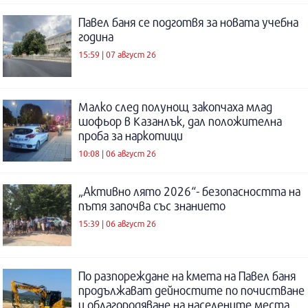
Павел баня се подготвя за новата учебна
година
15:59 | 07 август 26
Малко след полунощ закопчаха млад
шофьор в Казанлък, дал положителна
проба за наркотици
10:08 | 06 август 26
„Активно лято 2026“- безопасността на
пътя започва със знанието
15:39 | 06 август 26
По разпореждане на кмета на Павел баня
продължават дейностите по почистване
и облагородяване на населените места