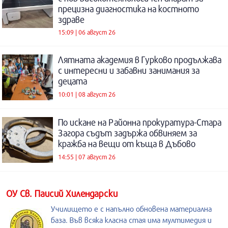
прецизна диагностика на костното
здраве
15:09 | 06 август 26
Лятната академия в Гурково продължава
с интересни и забавни занимания за
децата
10:01 | 08 август 26
По искане на Районна прокуратура-Стара
Загора съдът задържа обвиняем за
кражба на вещи от къща в Дъбово
14:55 | 07 август 26
ОУ Св. Паисий Хилендарски
Училището е с напълно обновена материална
база. Във всяка класна стая има мултимедия и