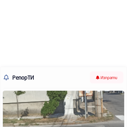
РепорТИ
Изпрати