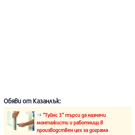
Обяви от Казанлък:
“Туйнс 3“ търси да назначи
монтажисти и работници в
производствен цех за дограма