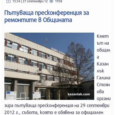
15:34 | 27 септември 12
1958
Пътуваща пресконференция за
ремонтите в Общината
Кмет
ът на
общин
а
Казан
лък
Галина
Стоян
ова
органи
зира пътуваща пресконференция на 29 септември
2012 г., събота, която е обявена за официален