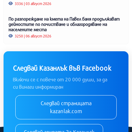
3336 | 03 август 2026
По разпореждане на кмета на Павел баня продължават
дейностите по почистване и облагородяване на
населените места
3250 | 06 август 2026
Следвай Казанлък във Facebook
Включи се с повече от 20 000 души, за да
си винаги информиран
Следвай страницата
kazanlak.com