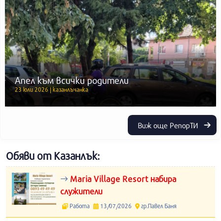
Апел към всички родители
23 юли 2026 | казанлъчанка
Виж още РепорТИ
Обяви от Казанлък:
Maria Village Resort набира
служители
Работа
13/07/2026
гр.Павел Баня