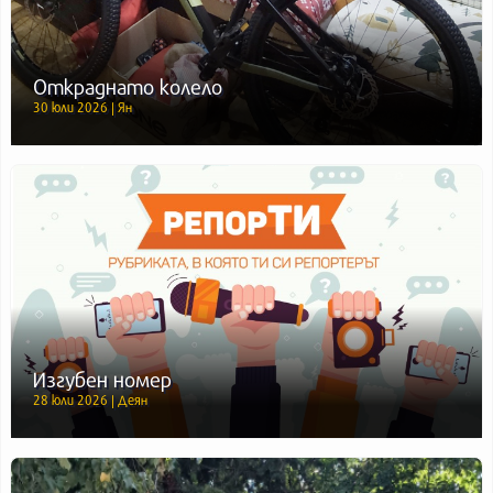
Откраднато колело
30 юли 2026 | Ян
Изгубен номер
28 юли 2026 | Деян