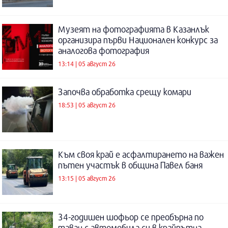
Музеят на фотографията в Казанлък
организира първи Национален конкурс за
аналогова фотография
13:14 | 05 август 26
Започва обработка срещу комари
18:53 | 05 август 26
Към своя край е асфалтирането на важен
пътен участък в община Павел баня
13:15 | 05 август 26
34-годишен шофьор се преобърна по
таван с автомобила си в крайпътна