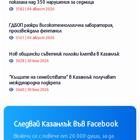
показаха над 350 нарушения за седмица
3582 | 04 август 2026
ГДБОП разкри високотехнологична лаборатория,
произвеждала фентанил
3161 | 04 август 2026
Нов общински съветник положи клетва в Казанлък
3028 | 30 юли 2026
“Къщите на семействата“ в Казанлък получават
международна подкрепа
2660 | 30 юли 2026
Следвай Казанлък във Facebook
Включи се с повече от 20 000 души, за да