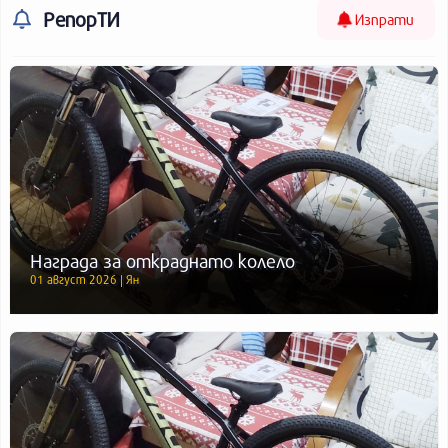
РепорТИ
Изпрати
Награда за откраднато колело
01 август 2026 | Ян