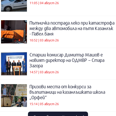
11:05 | 04 август 26
Пътничка пострада леко при катастрофа
между два автомобила на пътя Казанлък
- Павел баня
10:52 | 03 август 26
Старши комисар Димитър Машов е
новият директор на ОДМВР – Стара
Загора
14:57 | 03 август 26
Призови места от конкурси за
възпитаници на казанлъшката школа
„Орфей“
15:14 | 05 август 26