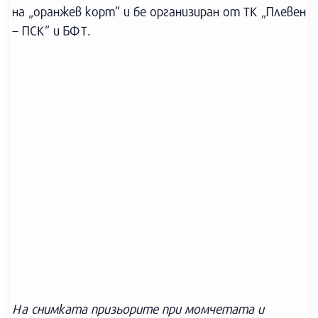
на „оранжев корт” и бе организиран от ТК „Плевен
– ПСК” и БФТ.
На снимката призьорите при момчетата и