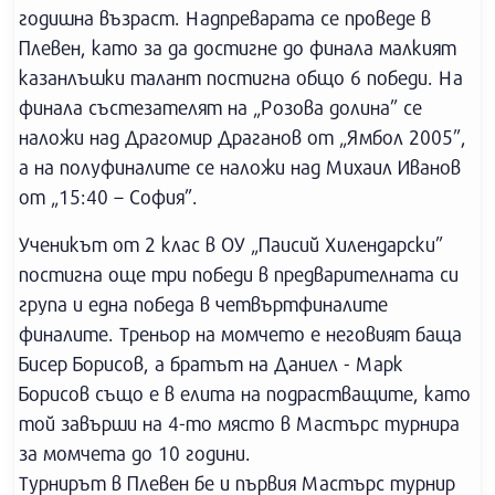
годишна възраст. Надпреварата се проведе в
Плевен, като за да достигне до финала малкият
казанлъшки талант постигна общо 6 победи. На
финала състезателят на „Розова долина” се
наложи над Драгомир Драганов от „Ямбол 2005”,
а на полуфиналите се наложи над Михаил Иванов
от „15:40 – София”.
Ученикът от 2 клас в ОУ „Паисий Хилендарски”
постигна още три победи в предварителната си
група и една победа в четвъртфиналите
финалите. Треньор на момчето е неговият баща
Бисер Борисов, а братът на Даниел - Марк
Борисов също е в елита на подрастващите, като
той завърши на 4-то място в Мастърс турнира
за момчета до 10 години.
Турнирът в Плевен бе и първия Мастърс турнир