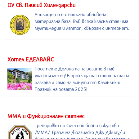
ОУ Св. Паисий Хилендарски
Училището е с напълно обновена
материална база. Във всяка класна стая има
мултимедия и лаптоп, свързан с интернет.
Хотел ЕДЕЛВАЙС
Посетете Долината на розите в най-
уханния месец! В прохладата и тишината на
Балкана и само на минути от Казанлък и
Празник на розата 2025!
ММА и Функционален фитнес
Тренировки по Смесени бойни изкуства
/MMA/, Граплинг /Бразилско Джу Джицу/ и