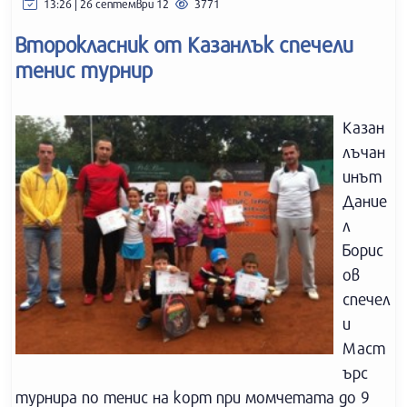
13:26 | 26 септември 12
3771
Второкласник от Казанлък спечели
тенис турнир
Казан
лъчан
инът
Дание
л
Борис
ов
спечел
и
Маст
ърс
турнира по тенис на корт при момчетата до 9