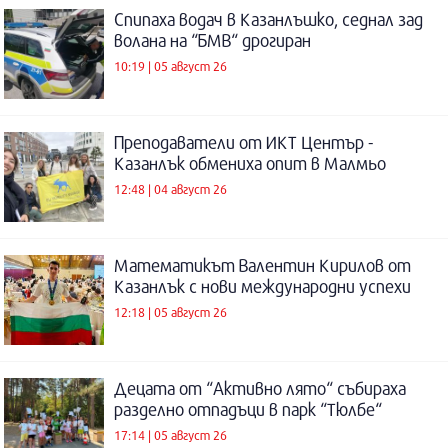
Спипаха водач в Казанлъшко, седнал зад
волана на “БМВ“ дрогиран
10:19 | 05 август 26
Преподаватели от ИКТ Център -
Казанлък обмениха опит в Малмьо
12:48 | 04 август 26
Математикът Валентин Кирилов от
Казанлък с нови международни успехи
12:18 | 05 август 26
Децата от “Активно лято“ събираха
разделно отпадъци в парк “Тюлбе“
17:14 | 05 август 26