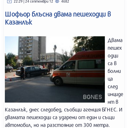
22:29 | 24 септември 12
4682
Шофьор блъсна двама пешеходци в
Казанлък
Двама
пешех
одци
са в
болни
ца
след
инциде
нт в
Казанлък, днес следобед, съобщи агенция БГНЕС. И
двамата пешеходци са ударени от един и същи
автомобил, но на разстояние от 300 метра.