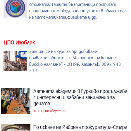
страната.Нашите възпитаници постигат
национални и международни успехи в областта
на математиката,физиката и др.
ЦПО Изоблок
Запиши се на курс за придобиване
правоспособност за „Машинист на котли с
високо налягане“ - ОГНЯР. Казанлък: 0897 948
214
Лятната академия в Гурково продължава
с интересни и забавни занимания за
децата
10:01 | 08 август 26
По искане на Районна прокуратура-Стара