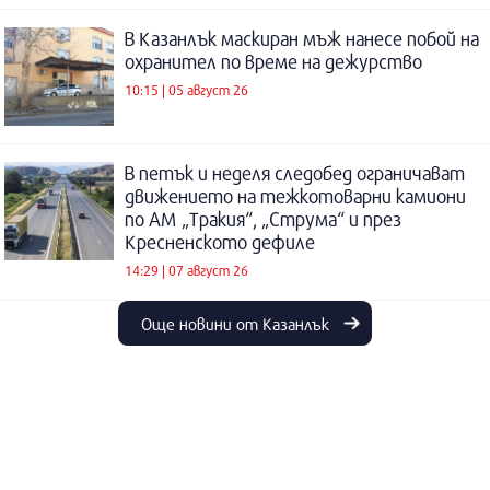
В Казанлък маскиран мъж нанесе побой на
охранител по време на дежурство
10:15 | 05 август 26
В петък и неделя следобед ограничават
движението на тежкотоварни камиони
по АМ „Тракия“, „Струма“ и през
Кресненското дефиле
14:29 | 07 август 26
Още новини от Казанлък