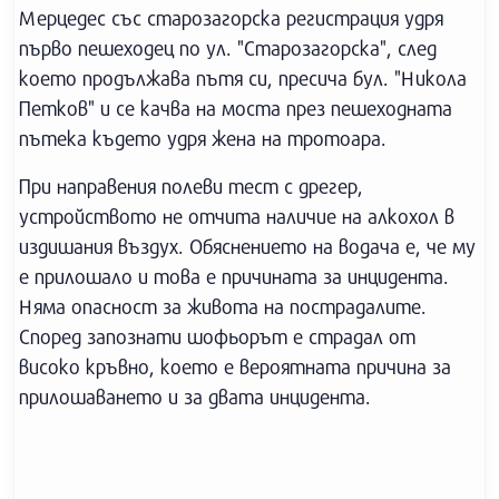
Мерцедес със старозагорска регистрация удря
първо пешеходец по ул. "Старозагорска", след
което продължава пътя си, пресича бул. "Никола
Петков" и се качва на моста през пешеходната
пътека където удря жена на тротоара.
При направения полеви тест с дрегер,
устройството не отчита наличие на алкохол в
издишания въздух. Обяснението на водача е, че му
е прилошало и това е причината за инцидента.
Няма опасност за живота на пострадалите.
Според запознати шофьорът е страдал от
високо кръвно, което е вероятната причина за
прилошаването и за двата инцидента.