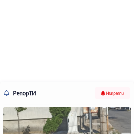
РепорТИ
Изпрати