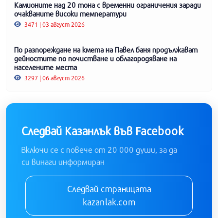
Камионите над 20 тона с временни ограничения заради
очакваните високи температури
3471 | 03 август 2026
По разпореждане на кмета на Павел баня продължават
дейностите по почистване и облагородяване на
населените места
3297 | 06 август 2026
Следвай Казанлък във Facebook
Включи се с повече от 20 000 души, за да
си винаги информиран
Следвай страницата
kazanlak.com