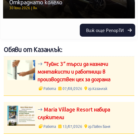
Откраднато колело
30 юли 2026 | Ян
Виж още РепорТИ
Обяви от Казанлък:
“Туйнс 3“ търси да назначи
монтажисти и работници в
производствен цех за дограма
Работа
07/08/2026
гр.Казанлък
Maria Village Resort набира
служители
Работа
13/07/2026
гр.Павел Баня