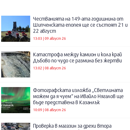
Честванията на 149-ата годишнина от
Шипченската епопея ще се състоят 21 и
22 август
13:03 | 09 август 26
Катастрофа между камион и кола край
Дъбово по чудо се размина без жертви
13:02 | 08 август 26
Фотографската изложба „Светлината
можем да я чуем“ на Ивайло Нягалов ще
бъде представена в Казанлък
10:09 | 08 август 26
Проверка в магазин за дрехи втора