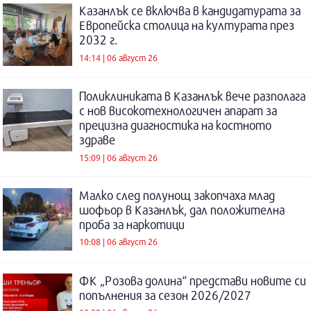
Казанлък се включва в кандидатурата за
Европейска столица на културата през
2032 г.
14:14 | 06 август 26
Поликлиниката в Казанлък вече разполага
с нов високотехнологичен апарат за
прецизна диагностика на костното
здраве
15:09 | 06 август 26
Малко след полунощ закопчаха млад
шофьор в Казанлък, дал положителна
проба за наркотици
10:08 | 06 август 26
ФК „Розова долина“ представи новите си
попълнения за сезон 2026/2027