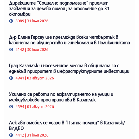
Дирекциите “Социално подпомагане“ приемат
заявления за целева помощ за отопление до 31
октомври
8089 | 31 юли 2026
Д-р Елена Гарсау ще преглежда всеки четвъртък в
кабинета по акушерство и гинекология в Поликлиниката
5142 | 30 юли 2026
Град Казанлък и населените места в общината са с
еднакъв приоритет в инфраструктурните инвестиции
4941 | 03 август 2026
Усилено се работи по асфалтирането на улици и
междублокови пространства в Казанлък
4594 | 01 август 2026
Лек автомобил се удари в “Пътна помощ“ в Казанлък/
ВИДЕО
4412 | 31 юли 2026