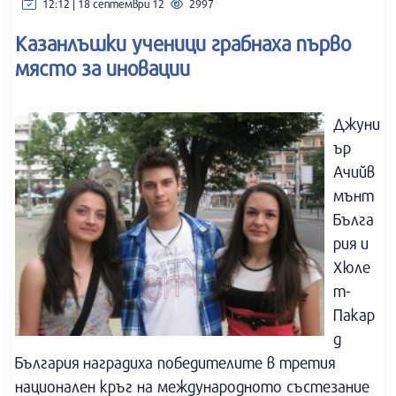
12:12 | 18 септември 12
2997
Казанлъшки ученици грабнаха първо
място за иновации
Джуни
ър
Ачийв
мънт
Бълга
рия и
Хюле
т-
Пакар
д
България наградиха победителите в третия
национален кръг на международното състезание