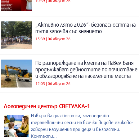
10:39 | 06 август 26
„Активно лято 2026“- безопасността на
пътя започва със знанието
15:39 | 06 август 26
По разпореждане на кмета на Павел баня
продължават дейностите по почистване
и облагородяване на населените места
12:05 | 06 август 26
Логопедичен център СВЕТУЛКА-1
Извършва диагностика, логопедично-
терапевтични сесии на всички видове езиково-
говорни нарушения при деца и възрастни.
Контакти...