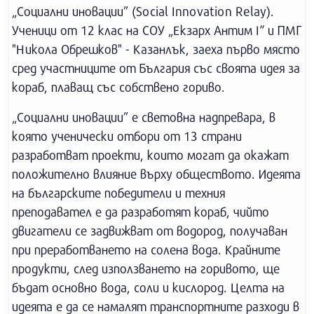
„Социални иновации” (Social Innovation Relay).
Ученици от 12 клас на СОУ „Екзарх Антим I“ и ПМГ
"Никола Обрешков" - Казанлък, заеха първо място
сред участниците от България със своята идея за
кораб, плаващ със собствено гориво.
„Социални иновации” е световна надпревара, в
която ученически отбори от 13 страни
разработват проекти, които могат да окажат
положително влияние върху обществото. Идеята
на българските победители и техния
преподавател е да разработят кораб, чийто
двигатели се задвижват от водород, получаван
при преработването на солена вода. Крайните
продукти, след използването на горивото, ще
бъдат основно вода, соли и кислород. Целта на
идеята е да се намалят транспортните разходи в