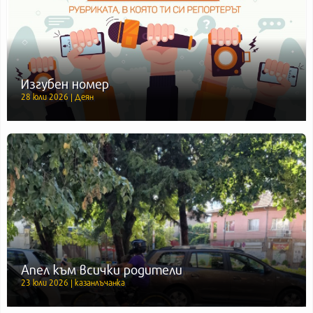
Изгубен номер
28 юли 2026 | Деян
Апел към всички родители
23 юли 2026 | казанлъчанка