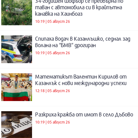
34-годишен шофьор се преобърна по
таван с автомобила си в крайпътна
канавка на Хаинбоаз
10:19 | 05 август 26
Спипаха водач в Казанлъшко, седнал зад
волана на “БМВ“ дрогиран
10:19 | 05 август 26
Математикът Валентин Кирилов от
Казанлък с нови международни успехи
12:18 | 05 август 26
Разкриха кражба от имот в село Дъбово
10:19 | 05 август 26