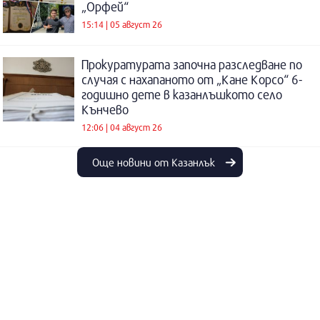
„Орфей“
15:14 | 05 август 26
Прокуратурата започна разследване по
случая с нахапаното от „Кане Корсо“ 6-
годишно дете в казанлъшкото село
Кънчево
12:06 | 04 август 26
Още новини от Казанлък