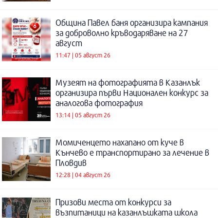
Община Павел баня организира кампания
за доброволно кръводаряване на 27
август
11:47 | 05 август 26
Музеят на фотографията в Казанлък
организира първи Национален конкурс за
аналогова фотография
13:14 | 05 август 26
Момиченцето нахапано от куче в
Кънчево е транспортирано за лечение в
Пловдив
12:28 | 04 август 26
Призови места от конкурси за
възпитаници на казанлъшката школа