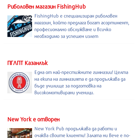
Риболовен магазин FishingHub
FishingHub е специализиран риболовен
магазин, който предлага богат асортимент,
професионално обслужване и всичко
необходимо за успешен излет
ПГЛПТ Казанлък
Една от най-престижните гимназии! Целта
на екипа на гимназията е да продължава да
бъде училище за подготовка на
високомотивирани ученици.
New York е отворен
New York Pub продължава да работи и
очаква своите клиенти! Залата ни вече е по-