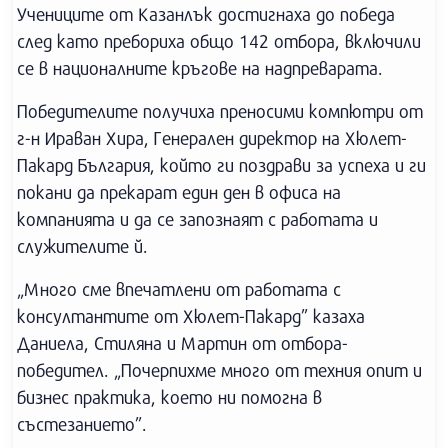
Учениците от Казанлък достигнаха до победа
след като пребориха общо 142 отбора, включили
се в националните кръгове на надпреварата.
Победителите получиха преносими компютри от
г-н Ираван Хира, Генерален директор на Хюлет-
Пакард България, който ги поздрави за успеха и ги
покани да прекарат един ден в офиса на
компанията и да се запознаят с работата и
служителите й.
„Много сме впечатлени от работата с
консултантите от Хюлет-Пакард” казаха
Даниела, Стиляна и Мартин от отбора-
победител. „Почерпихме много от техния опит и
бизнес практика, което ни помогна в
състезанието”.