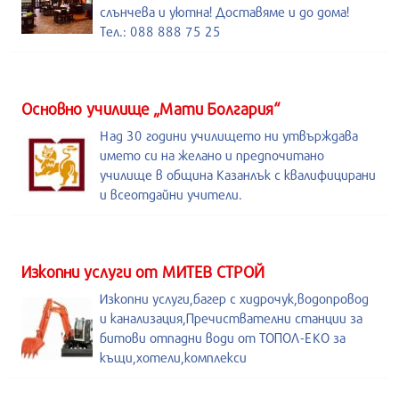
слънчева и уютна! Доставяме и до дома!
Тел.: 088 888 75 25
Основно училище „Мати Болгария“
Над 30 години училището ни утвърждава
името си на желано и предпочитано
училище в община Казанлък с квалифицирани
и всеотдайни учители.
Изкопни услуги от МИТЕВ СТРОЙ
Изкопни услуги,багер с хидрочук,водопровод
и канализация,Пречиствателни станции за
битови отпадни води от ТОПОЛ-ЕКО за
къщи,хотели,комплекси