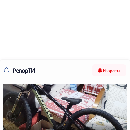
РепорТИ
Изпрати