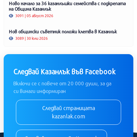
Ново начало за 36 казанлъшки семейства с подкрепата
на Община Казанлък
3091 | 05 август 2026
Нов общински съветник положи клетва в Казанлък
3089 | 30 юли 2026
Следвай Казанлък във Facebook
Включи се с повече от 20 000 души, за да
си винаги информиран
Следвай страницата
kazanlak.com