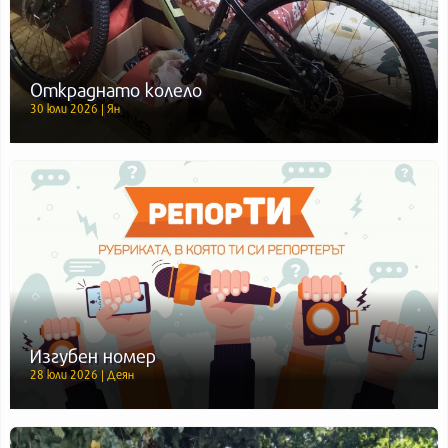
Откраднато колело
30 юли 2026 | Ян
Изгубен номер
28 юли 2026 | Деян