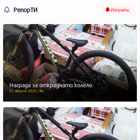
РепорТИ
Изпрати
Награда за откраднато колело
01 август 2026 | Ян