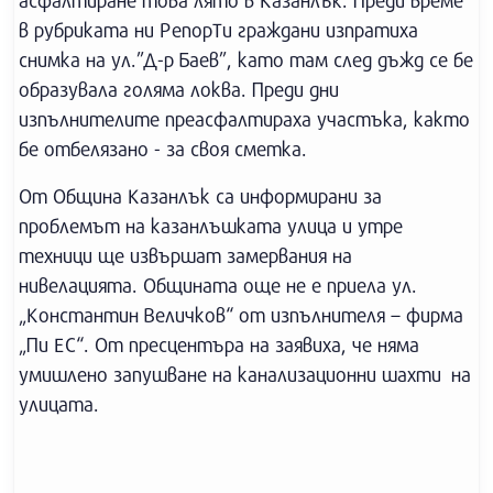
асфалтиране това лято в Казанлък. Преди време
в рубриката ни РепорТи граждани изпратиха
снимка на ул.”Д-р Баев”, като там след дъжд се бе
образувала голяма локва. Преди дни
изпълнителите преасфалтираха участъка, както
бе отбелязано - за своя сметка.
От Община Казанлък са информирани за
проблемът на казанлъшката улица и утре
техници ще извършат замервания на
нивелацията. Общината още не е приела ул.
„Константин Величков“ от изпълнителя – фирма
„Пи ЕС“. От пресцентъра на заявиха, че няма
умишлено запушване на канализационни шахти на
улицата.