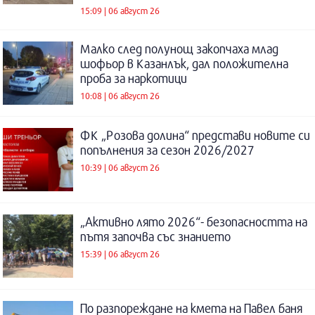
15:09 | 06 август 26
Малко след полунощ закопчаха млад
шофьор в Казанлък, дал положителна
проба за наркотици
10:08 | 06 август 26
ФК „Розова долина“ представи новите си
попълнения за сезон 2026/2027
10:39 | 06 август 26
„Активно лято 2026“- безопасността на
пътя започва със знанието
15:39 | 06 август 26
По разпореждане на кмета на Павел баня