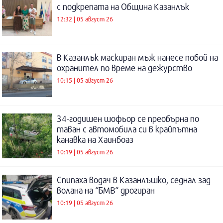
с подкрепата на Община Казанлък
12:32 | 05 август 26
В Казанлък маскиран мъж нанесе побой на
охранител по време на дежурство
10:15 | 05 август 26
34-годишен шофьор се преобърна по
таван с автомобила си в крайпътна
канавка на Хаинбоаз
10:19 | 05 август 26
Спипаха водач в Казанлъшко, седнал зад
волана на “БМВ“ дрогиран
10:19 | 05 август 26