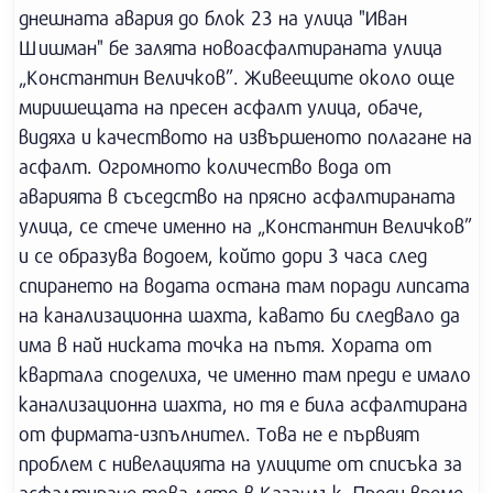
днешната авария до блок 23 на улица "Иван
Шишман" бе залята новоасфалтираната улица
„Константин Величков”. Живеещите около още
миришещата на пресен асфалт улица, обаче,
видяха и качеството на извършеното полагане на
асфалт. Огромното количество вода от
аварията в съседство на прясно асфалтираната
улица, се стече именно на „Константин Величков”
и се образува водоем, който дори 3 часа след
спирането на водата остана там поради липсата
на канализационна шахта, кавато би следвало да
има в най ниската точка на пътя. Хората от
квартала споделиха, че именно там преди е имало
канализационна шахта, но тя е била асфалтирана
от фирмата-изпълнител. Това не е първият
проблем с нивелацията на улиците от списъка за