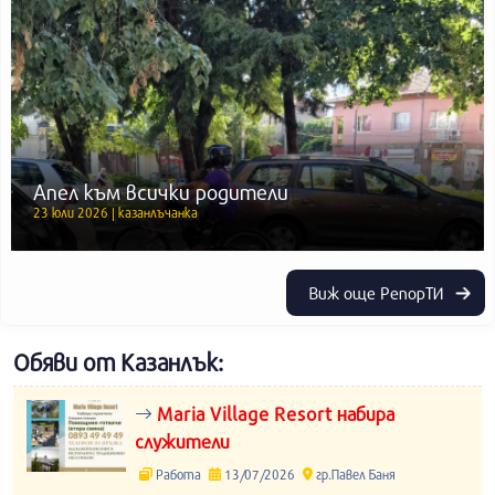
Апел към всички родители
23 юли 2026 | казанлъчанка
Виж още РепорТИ
Обяви от Казанлък:
Maria Village Resort набира
служители
Работа
13/07/2026
гр.Павел Баня