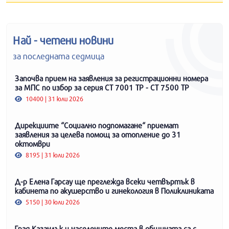
Най - четени новини
за последната седмица
Започва прием на заявления за регистрационни номера
за МПС по избор за серия СТ 7001 ТР - СТ 7500 ТР
10400 | 31 юли 2026
Дирекциите “Социално подпомагане“ приемат
заявления за целева помощ за отопление до 31
октомври
8195 | 31 юли 2026
Д-р Елена Гарсау ще преглежда всеки четвъртък в
кабинета по акушерство и гинекология в Поликлиниката
5150 | 30 юли 2026
Град Казанлък и населените места в общината са с