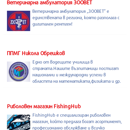
Ветеринарна амбулатория ЗООВЕТ
Ветеринарна амбулатория „ЗООВЕТ” е
единствената в региона, която разполага с
дигитален рентген!
ППМГ Никола Обрешков
Едно от водещите училища в
страната.Нашите възпитаници постигат
национални и международни успехи в
областта на математиката,физиката и др.
Риболовен магазин FishingHub
FishingHub е специализиран риболовен
магазин, който предлага богат асортимент,
професионално обслужване и всичко