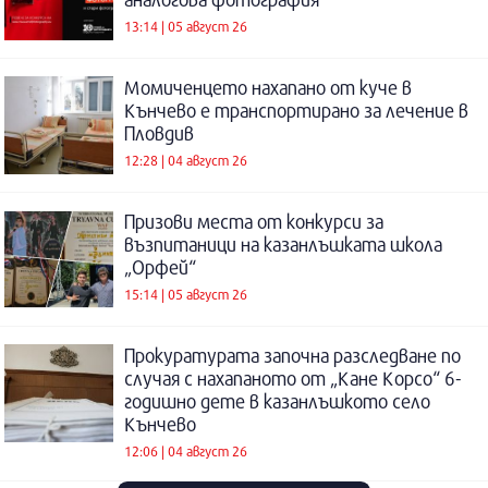
13:14 | 05 август 26
Момиченцето нахапано от куче в
Кънчево е транспортирано за лечение в
Пловдив
12:28 | 04 август 26
Призови места от конкурси за
възпитаници на казанлъшката школа
„Орфей“
15:14 | 05 август 26
Прокуратурата започна разследване по
случая с нахапаното от „Кане Корсо“ 6-
годишно дете в казанлъшкото село
Кънчево
12:06 | 04 август 26