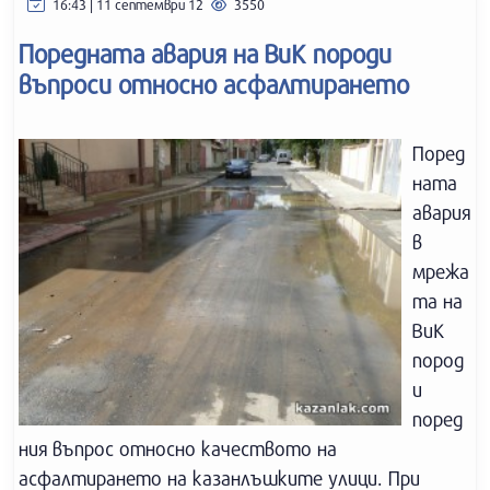
16:43 | 11 септември 12
3550
Поредната авария на ВиК породи
въпроси относно асфалтирането
Поред
ната
авария
в
мрежа
та на
ВиК
пород
и
поред
ния въпрос относно качеството на
асфалтирането на казанлъшките улици. При