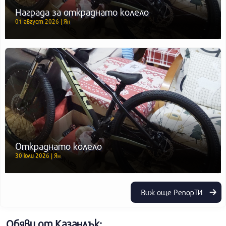
Награда за откраднато колело
01 август 2026 | Ян
Откраднато колело
30 юли 2026 | Ян
Виж още РепорТИ
Обяви от Казанлък: