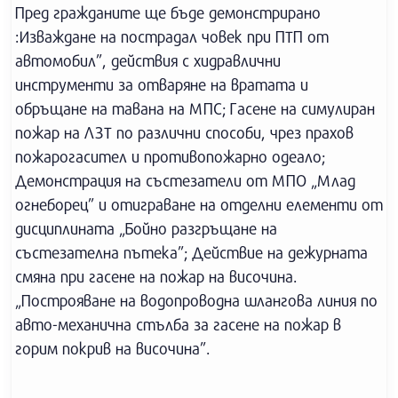
Пред гражданите ще бъде демонстрирано
:Изваждане на пострадал човек при ПТП от
автомобил”, действия с хидравлични
инструменти за отваряне на вратата и
обръщане на тавана на МПС; Гасене на симулиран
пожар на ЛЗТ по различни способи, чрез прахов
пожарогасител и противопожарно одеало;
Демонстрация на състезатели от МПО „Млад
огнеборец” и отиграване на отделни елементи от
дисциплината „Бойно разгръщане на
състезателна пътека”; Действие на дежурната
смяна при гасене на пожар на височина.
„Построяване на водопроводна шлангова линия по
авто-механична стълба за гасене на пожар в
горим покрив на височина”.