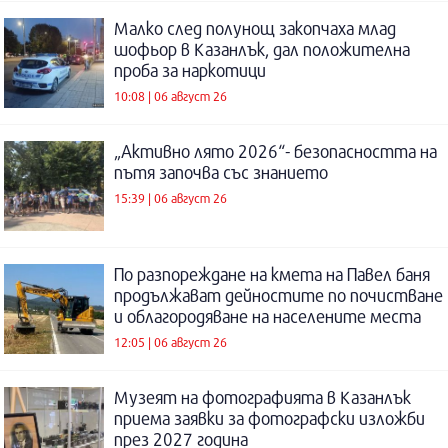
Малко след полунощ закопчаха млад
шофьор в Казанлък, дал положителна
проба за наркотици
10:08 | 06 август 26
„Активно лято 2026“- безопасността на
пътя започва със знанието
15:39 | 06 август 26
По разпореждане на кмета на Павел баня
продължават дейностите по почистване
и облагородяване на населените места
12:05 | 06 август 26
Музеят на фотографията в Казанлък
приема заявки за фотографски изложби
през 2027 година