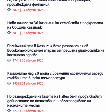
произвеждала фентанил
3875 | 04 август 2026
Ново начало за 36 казанлъшки семейства с подкрепата
на Община Казанлък
3810 | 05 август 2026
Поликлиниката в Казанлък вече разполага с нов
високотехнологичен апарат за прецизна диагностика на
костното здраве
3744 | 06 август 2026
Камионите над 20 тона с временни ограничения заради
очакваните високи температури
3437 | 03 август 2026
По разпореждане на кмета на Павел баня продължават
дейностите по почистване и облагородяване на
населените места
3278 | 06 август 2026