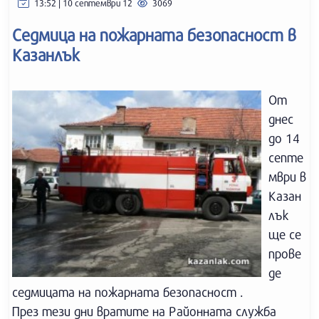
13:52 | 10 септември 12
3069
Седмица на пожарната безопасност в
Казанлък
От
днес
до 14
септе
мври в
Казан
лък
ще се
прове
де
седмицата на пожарната безопасност .
През тези дни вратите на Районната служба