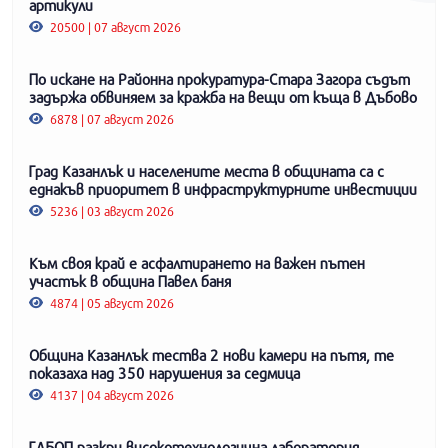
артикули
20500 | 07 август 2026
По искане на Районна прокуратура-Стара Загора съдът
задържа обвиняем за кражба на вещи от къща в Дъбово
6878 | 07 август 2026
Град Казанлък и населените места в общината са с
еднакъв приоритет в инфраструктурните инвестиции
5236 | 03 август 2026
Към своя край е асфалтирането на важен пътен
участък в община Павел баня
4874 | 05 август 2026
Община Казанлък тества 2 нови камери на пътя, те
показаха над 350 нарушения за седмица
4137 | 04 август 2026
ГДБОП разкри високотехнологична лаборатория,