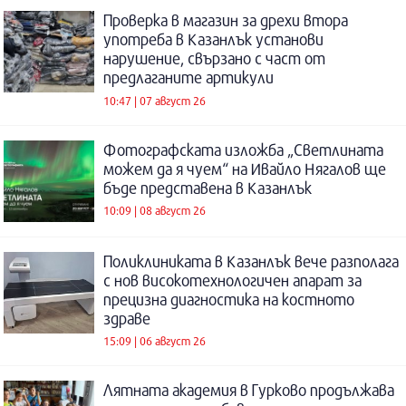
Проверка в магазин за дрехи втора
употреба в Казанлък установи
нарушение, свързано с част от
предлаганите артикули
10:47 | 07 август 26
Фотографската изложба „Светлината
можем да я чуем“ на Ивайло Нягалов ще
бъде представена в Казанлък
10:09 | 08 август 26
Поликлиниката в Казанлък вече разполага
с нов високотехнологичен апарат за
прецизна диагностика на костното
здраве
15:09 | 06 август 26
Лятната академия в Гурково продължава