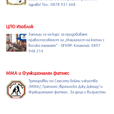
здраве! Тел.: 0878 931 668
ЦПО Изоблок
Запиши се на курс за придобиване
правоспособност за „Машинист на котли с
високо налягане“ - ОГНЯР. Казанлък: 0897
948 214
ММА и Функционален фитнес
Тренировки по Смесени бойни изкуства
/MMA/, Граплинг /Бразилско Джу Джицу/ и
Функционален фитнес. За деца и възрастни