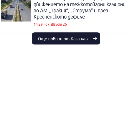
движението на тежкотоварни камиони
по АМ „Тракия“, „Струма“ и през
Кресненското дефиле
14:29 | 07 август 26
Още новини от Казанлък