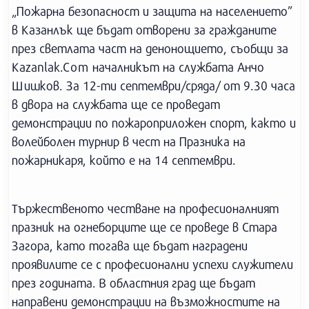
„Пожарна безопасност и защита на населението”
в Казанлък ще бъдат отворени за гражданите
през светлата част на денонощието, съобщи за
Kazanlak.Com началникът на службата Анчо
Шишков. За 12-ти септември/сряда/ от 9.30 часа
в двора на службата ще се проведат
демонстрации по пожароприложен спорт, както и
волейболен турнир в чест на Празника на
пожарникаря, който е на 14 септември.
Тържественото честване на професионалният
празник на огнеборците ще се проведе в Стара
Загора, като тогава ще бъдат наградени
проявилите се с професионални успехи служители
през годината. В областния град ще бъдат
направени демонстрации на възможностите на