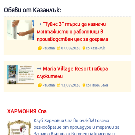
Обяви от Казанлък:
“Туйнс 3“ търси да назначи
монтажисти и работници в
производствен цех за дограма
Работа
07/08/2026
гр.Казанлък
Maria Village Resort набира
служители
Работа
13/07/2026
гр.Павел Баня
ХАРМОНИЯ Спа
Клуб Хармония Спа ви очаква! Голямо
разнообразие от процедури и терапии за
Вашата външна и вътрешна красота и