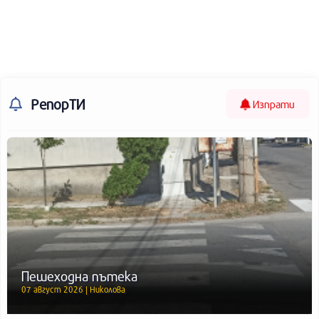
РепорТИ
Изпрати
Пешеходна пътека
07 август 2026 | Николова