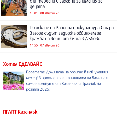
с интересни и забавни занимания за
децата
10:01 | 08 август 26
По искане на Районна прокуратура-Стара
Загора съдът задържа обвиняем за
кражба на вещи от къща в Дъбово
14:55 | 07 август 26
Хотел ЕДЕЛВАЙС
Посетете Долината на розите в най-уханния
месец! В прохладата и тишината на Балкана и
само на минути от Казанлък и Празник на
розата 2025!
ПГЛПТ Казанлък