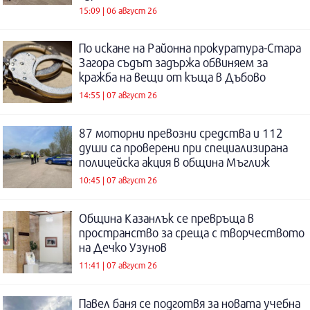
15:09 | 06 август 26
По искане на Районна прокуратура-Стара
Загора съдът задържа обвиняем за
кражба на вещи от къща в Дъбово
14:55 | 07 август 26
87 моторни превозни средства и 112
души са проверени при специализирана
полицейска акция в община Мъглиж
10:45 | 07 август 26
Община Казанлък се превръща в
пространство за среща с творчеството
на Дечко Узунов
11:41 | 07 август 26
Павел баня се подготвя за новата учебна