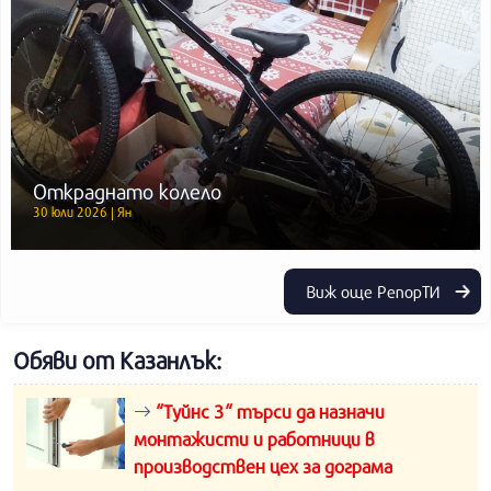
Откраднато колело
30 юли 2026 | Ян
Виж още РепорТИ
Обяви от Казанлък:
“Туйнс 3“ търси да назначи
монтажисти и работници в
производствен цех за дограма