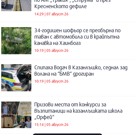
Кресненското дефиле
14:29 | 07 август 26
34-годишен шофьор се преобърна по
таван с автомобила си в крайпътна
канавка на Хаинбоаз
10:19 | 05 август 26
Спипаха водач в Казанлъшко, седнал зад
волана на “БМВ“ дрогиран
10:19 | 05 август 26
Призови места от конкурси за
възпитаници на казанлъшката школа
„Орфей“
15:14 | 05 август 26