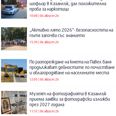
шофьор в Казанлък, дал положителна
проба за наркотици
10:08 | 06 август 26
„Активно лято 2026“- безопасността на
пътя започва със знанието
15:39 | 06 август 26
По разпореждане на кмета на Павел баня
продължават дейностите по почистване
и облагородяване на населените места
12:05 | 06 август 26
Музеят на фотографията в Казанлък
приема заявки за фотографски изложби
през 2027 година
11:57 | 06 август 26