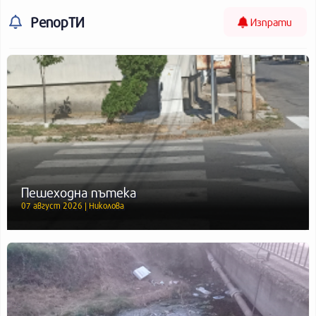
РепорТИ
Изпрати
Пешеходна пътека
07 август 2026 | Николова