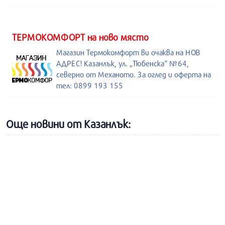
ТЕРМОКОМФОРТ на ново място
Магазин Термокомфорт ви очаква на НОВ
АДРЕС! Казанлък, ул. „Тюбенска“ №64,
северно от Механото. За оглед и оферта на
тел: 0899 193 155
Още новини от Казанлък: