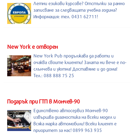
Летни езикови курсове? Отстъпки за ранно
записване за следващата учебна година?
Информация: тел. 0431 62711!
New York е отворен
New York Pub продължава да работи и
очаква своите клиенти! Залата ни вече е по-
слънчева и уютна! Доставяме и до дома!
Тел.: 088 888 75 25
Подарък при ГТП в Мончев-90
Единствено автосервиз Мончев-90
извършва диагностика на всеки модел и
всяка марка автомобили! Всеки клиент е
приоритет за нас! 0899 963 935