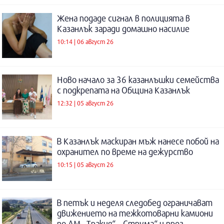
Жена подаде сигнал в полицията в
Казанлък заради домашно насилие
10:14 | 06 август 26
Ново начало за 36 казанлъшки семейства
с подкрепата на Община Казанлък
12:32 | 05 август 26
В Казанлък маскиран мъж нанесе побой на
охранител по време на дежурство
10:15 | 05 август 26
В петък и неделя следобед ограничават
движението на тежкотоварни камиони
по АМ „Тракия“, „Струма“ и през