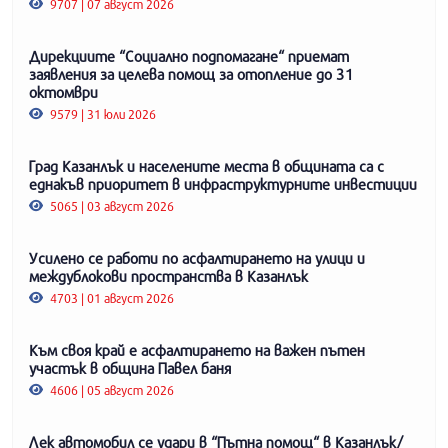
9707 | 07 август 2026
Дирекциите “Социално подпомагане“ приемат
заявления за целева помощ за отопление до 31
октомври
9579 | 31 юли 2026
Град Казанлък и населените места в общината са с
еднакъв приоритет в инфраструктурните инвестиции
5065 | 03 август 2026
Усилено се работи по асфалтирането на улици и
междублокови пространства в Казанлък
4703 | 01 август 2026
Към своя край е асфалтирането на важен пътен
участък в община Павел баня
4606 | 05 август 2026
Лек автомобил се удари в “Пътна помощ“ в Казанлък/