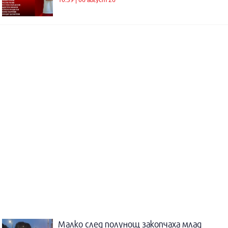
Малко след полунощ закопчаха млад