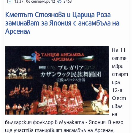
13:37 | 06 септември 12
2463
Кметът Стоянова и Царица Роза
заминават за Япония с ансамбъла на
Арсенал
На 11
септе
мври
старт
ира
12-я
Фест
ивал
на
българския фолклор в Мунаката - Япония. В него
ще участва танцовият ансамбъл на Арсенал,