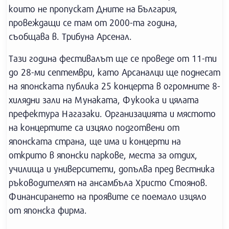
които не пропускат Дните на България,
провеждащи се там от 2000-та година,
съобщава в. Трибуна Арсенал.
Тази година фестивалът ще се проведе от 11-ти
до 28-ми септември, като Арсаналци ще поднесат
на японската публика 25 концерта в огромните 8-
хилядни зали на Мунаката, Фукоока и цялата
префектура Нагазаки. Организацията и мястото
на концертите са изцяло подготвени от
японската страна, ще има и концерти на
открито в японски паркове, места за отдих,
училища и университети, допълва пред вестника
ръководителят на ансамбъла Христо Стоянов.
Финансирането на проявите се поемало изцяло
от японска фирма.