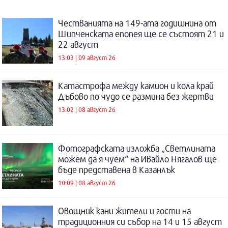
Честванията на 149-ата годишнина от
Шипченската епопея ще се състоят 21 и
22 август
13:03 | 09 август 26
Катастрофа между камион и кола край
Дъбово по чудо се размина без жертви
13:02 | 08 август 26
Фотографската изложба „Светлината
можем да я чуем“ на Ивайло Нягалов ще
бъде представена в Казанлък
10:09 | 08 август 26
Овощник кани жители и гости на
традиционния си събор на 14 и 15 август