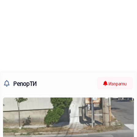
РепорТИ
Изпрати