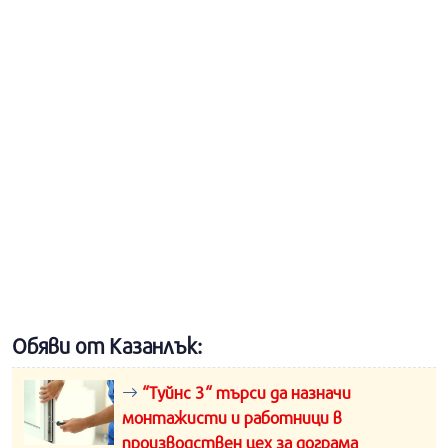
Обяви от Казанлък:
“Туйнс 3“ търси да назначи
монтажисти и работници в
производствен цех за дограма