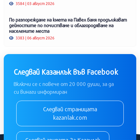
3584 | 03 август 2026
По разпореждане на кмета на Павел баня продължават
дейностите по почистване и облагородяване на
населените места
3383 | 06 август 2026
Следвай Казанлък във Facebook
Включи се с повече от 20 000 души, за да
си винаги информиран
Следвай страницата
kazanlak.com
Следвай групата За Казанлак