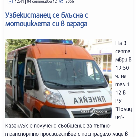
12:41 | 04 септември 12
2056
Узбекистанец се блъсна с
мотоциклета си в ограда
На 3
септе
мври в
19:50
ч. на
тел.1
12 в
РУ
"Полиц
ия"-
Казанлък е получено съобщение за пътно-
транспортно произшествие с пострадало лице в