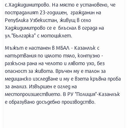
с.Хаджидимитрово. На място е установено, че
пострадалият 23-годишен, гражданин на
Република Узбекистан, живущ в село
Хаджидимитрово се е блъснал в ограда на
ул."Българка" с мотоциклет.
Мъжът е настанен в МБАЛ - Казанлък с
натъртвания по цялото тяло, контузно -
разкъсна рана на челото и лявото ухо, без
опасност за живота. Връчен му е талон за
медицинско изследване и му е взета кръвна проба
за анализ. Извършен е оглед на
местопроизшествието. В РУ "Полиция"-Казанлък
е образувано досъдебно производство.