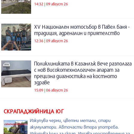
14:32 | 09 август 26
XV Национален мотосъбор в Павел баня -
традиция, адреналин и приятелство
12:36 | 09 август 26
Поликлиниката в Казанлък вече разполага
с нов високотехнологичен апарат за
прецизна диагностика на костното
здраве
15:09 | 06 август 26
СКРАПАДЖИЙНИЦА ЮГ
Изкупува черни, цветни метали, стари
акумулатори. Авточасти втора употреба.
Изкупува коли за скрап. Издава удостоверения за