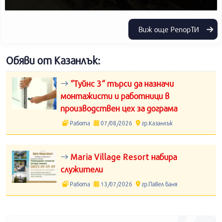
Виж още РепорТИ
Обяви от Казанлък:
“Туйнс 3“ търси да назначи
монтажисти и работници в
производствен цех за дограма
Работа
07/08/2026
гр.Казанлък
Maria Village Resort набира
служители
Работа
13/07/2026
гр.Павел Баня