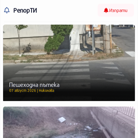
РепорТИ
Изпрати
Пешеходна пътека
07 август 2026 | Николова