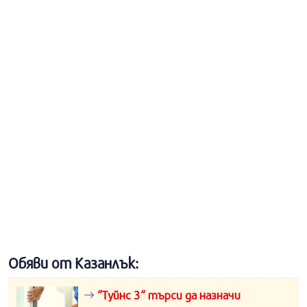
Обяви от Казанлък:
“Туйнс 3“ търси да назначи