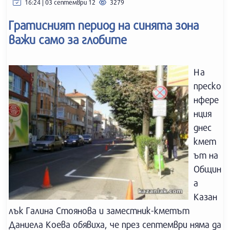
16:24 | 03 септември 12
3279
Гратисният период на синята зона
важи само за глобите
На
преско
нфере
нция
днес
кмет
ът на
Общин
а
Казан
лък Галина Стоянова и заместник-кметът
Даниела Коева обявиха, че през септември няма да