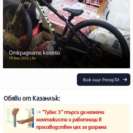
Откраднато колело
30 юли 2026 | Ян
Виж още РепорТИ
Обяви от Казанлък:
“Туйнс 3“ търси да назначи
монтажисти и работници в
производствен цех за дограма