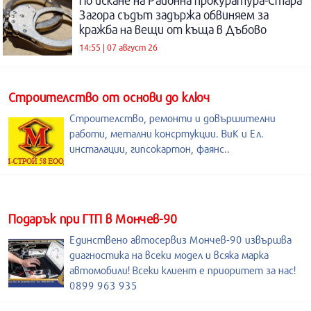
По искане на Районна прокуратура-Стара
Загора съдът задържа обвиняем за
кражба на вещи от къща в Дъбово
14:55 | 07 август 26
Строителство от основи до ключ
Строителство, ремонти и довършителни
работи, метални консртукции. ВиК и Ел.
инсталации, гипсокартон, фаянс..
Подарък при ГТП в Мончев-90
Единствено автосервиз Мончев-90 извършва
диагностика на всеки модел и всяка марка
автомобили! Всеки клиент е приоритет за нас!
0899 963 935