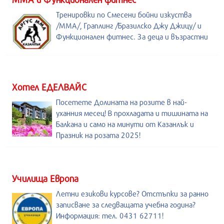
Тренировки по Смесени бойни изкуства
/MMA/, Граплинг /Бразилско Джу Джицу/ и
Функционален фитнес. За деца и възрастни
Хотел ЕДЕЛВАЙС
Посетете Долината на розите в най-
уханния месец! В прохладата и тишината на
Балкана и само на минути от Казанлък и
Празник на розата 2025!
Училища Европа
Летни езикови курсове? Отстъпки за ранно
записване за следващата учебна година?
Информация: тел. 0431 62711!