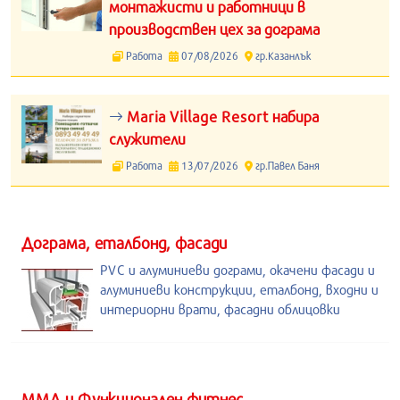
монтажисти и работници в
производствен цех за дограма
Работа
07/08/2026
гр.Казанлък
Maria Village Resort набира
служители
Работа
13/07/2026
гр.Павел Баня
Дограма, еталбонд, фасади
PVC и алуминиеви дограми, окачени фасади и
алуминиеви конструкции, еталбонд, входни и
интериорни врати, фасадни облицовки
ММА и Функционален фитнес