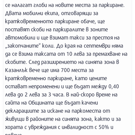
се налагат глоби на новите места за паркиране.
Двата мобилни екипа, отговарящи за
кратковременното паркиране обаче, ще
поставят скоби на паркиралите в зоните
автомобили и ще взимат такси за престоя на
„закопчаните” коли. До края на септември няма
да се взима таксата от 10 лева за премахване на
скобите. След разширението на синята зона в
Казанлък вече ще има 700 места за
кратковременно паркиране, като цените
остават непроменени и ще бъдат между 0,40
лева до 2 лева за 3 часа. В най-скоро време на
сайта на Общината ще бъдат качени
декларациите за искане на паркоместа от
живущи в районите на синята зона, както и за
хората с увреждания с инвалидност с 50% и