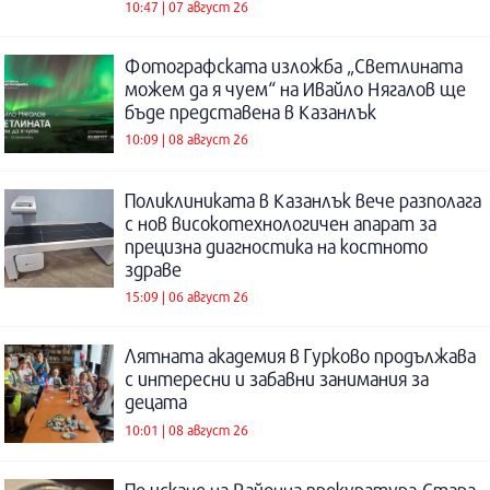
10:47 | 07 август 26
Фотографската изложба „Светлината
можем да я чуем“ на Ивайло Нягалов ще
бъде представена в Казанлък
10:09 | 08 август 26
Поликлиниката в Казанлък вече разполага
с нов високотехнологичен апарат за
прецизна диагностика на костното
здраве
15:09 | 06 август 26
Лятната академия в Гурково продължава
с интересни и забавни занимания за
децата
10:01 | 08 август 26