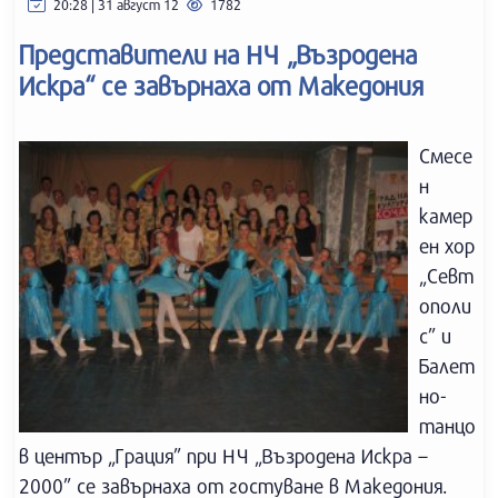
20:28 | 31 август 12
1782
Представители на НЧ „Възродена
Искра“ се завърнаха от Македония
Смесе
н
камер
ен хор
„Севт
ополи
с” и
Балет
но-
танцо
в център „Грация” при НЧ „Възродена Искра –
2000” се завърнаха от гостуване в Македония.