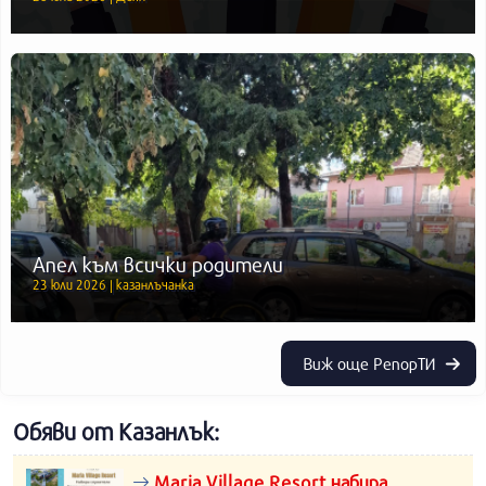
Апел към всички родители
23 юли 2026 | казанлъчанка
Виж още РепорТИ
Обяви от Казанлък:
Maria Village Resort набира