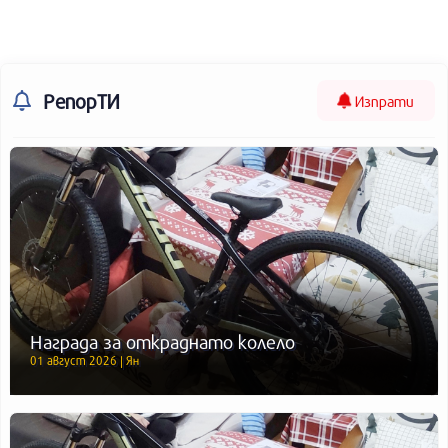
РепорТИ
Изпрати
Награда за откраднато колело
01 август 2026 | Ян