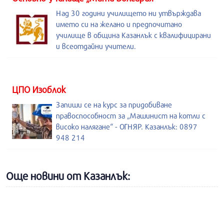
Над 30 години училището ни утвърждава
името си на желано и предпочитано
училище в община Казанлък с квалифицирани
и всеотдайни учители.
ЦПО Изоблок
Запиши се на курс за придобиване
правоспособност за „Машинист на котли с
високо налягане“ - ОГНЯР. Казанлък: 0897
948 214
Още новини от Казанлък: