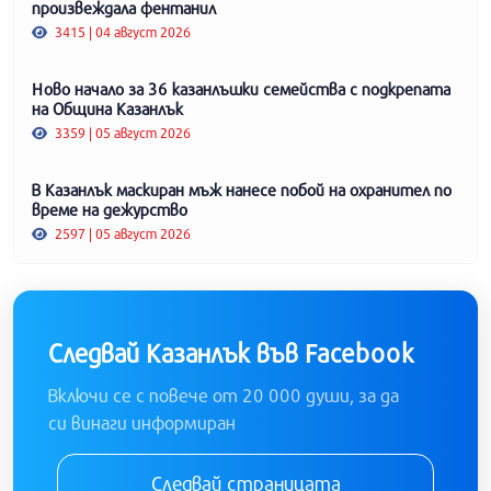
произвеждала фентанил
3415 | 04 август 2026
Ново начало за 36 казанлъшки семейства с подкрепата
на Община Казанлък
3359 | 05 август 2026
В Казанлък маскиран мъж нанесе побой на охранител по
време на дежурство
2597 | 05 август 2026
Следвай Казанлък във Facebook
Включи се с повече от 20 000 души, за да
си винаги информиран
Следвай страницата