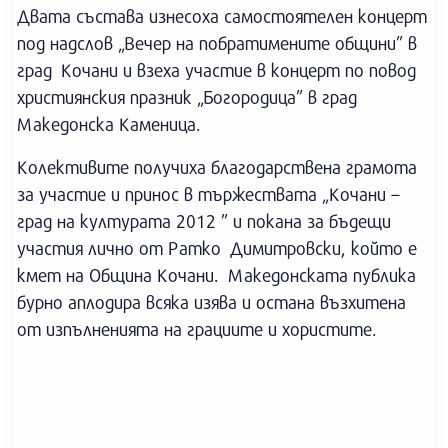
Двата състава изнесоха самостоятелен концерт
под надслов „Вечер на побратимените общини” в
град Кочани и взеха участие в концерт по повод
християнския празник „Богородица” в град
Македонска Каменица.
Колективите получиха благодарствена грамота
за участие и принос в тържествата „Кочани –
град на културата 2012 ” и покана за бъдещи
участия лично от Ратко Димитровски, който е
кмет на Община Кочани. Македонската публика
бурно аплодира всяка изява и остана възхитена
от изпълненията на грациите и хористите.