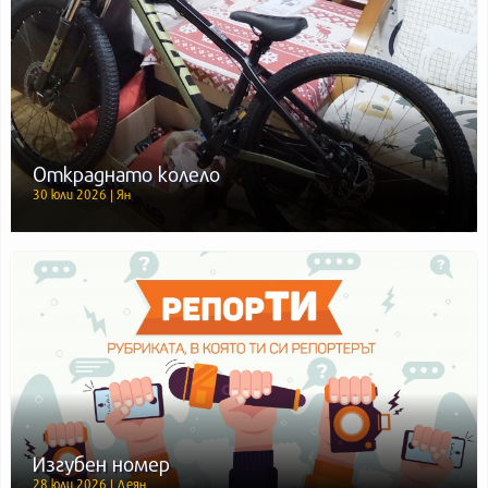
Откраднато колело
30 юли 2026 | Ян
Изгубен номер
28 юли 2026 | Деян