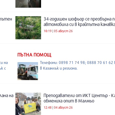
 пътен
34-годишен шофьор се преобърна п
автомобила си в крайпътна канавка
10:19 | 05 август 26
ПЪТНА ПОМОЩ
и на
Телефони: 0898 71 74 98; 0888 70 61 6
ък с
в Казанлък и региона.
лана на
Преподаватели от ИКТ Център - К
обмениха опит в Малмьо
12:48 | 04 август 26