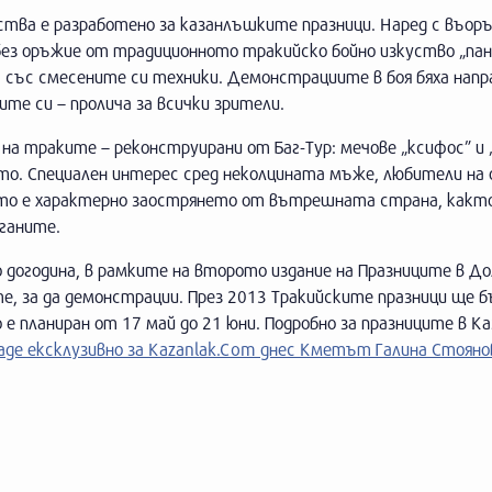
ства е разработено за казанлъшките празници. Наред с въо
й без оръжие от традиционното тракийско бойно изкуство „па
 със смесените си техники. Демонстрациите в боя бяха напр
те си – пролича за всички зрители.
а траките – реконструирани от Баг-Тур: мечове „ксифос” и „
о. Специален интерес сред неколцината мъже, любители на 
оито е характерно заострянето от вътрешната страна, какт
аганите.
 догодина, в рамките на второто издание на Празниците в Д
е, за да демонстрации. През 2013 Тракийските празници ще 
е планиран от 17 май до 21 юни. Подробно за празниците в Ка
де ексклузивно за Kazanlak.Com днес Кметът Галина Стояно