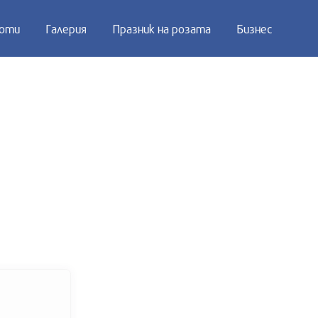
оти
Галерия
Празник на розата
Бизнес