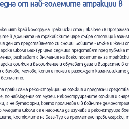
 една от най-големите атракции в
оженият край колодрума Тракийски стан, включен в Програма
ците в Долината на тракийските царе събра стотици казанл
ия ден от представянето си снощи. Бойците - мъже и жени о
арска школа Баг-Тур цяла седмица представят пред публика 
мения, разказват с внимание на всеки посетител за тракйск
арски оръжия и въоръжение и обучават деца и възрастни в с
й с бичове, мечове, копия и тояги и разхождат казанлъшките д
о безплатно.
 прави сама реконструкции на оръжия и предпазни средства 
е, по наблюдения от музеи. Реконструираните оръжия и снар
и, а не бутафорни, което проличава и в бойните демонстраци
 младата школа се е насочила да изучава и реконструира бо
циите, костюмите на Бага-Тур са преплетени прабългарски, т