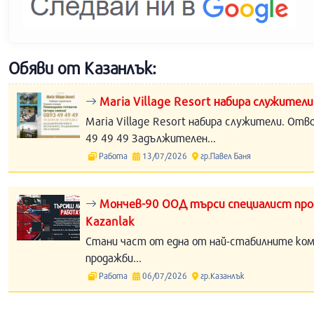
Обяви от Казанлък:
Maria Village Resort набира служители
Maria Village Resort набира служители. Отв
49 49 49 Задължителен...
Работа
13/07/2026
гр.Павел Баня
Мончев-90 ООД търси специалист прод
Kazanlak
Стани част от една от най-стабилните компа
продажби...
Работа
06/07/2026
гр.Казанлък