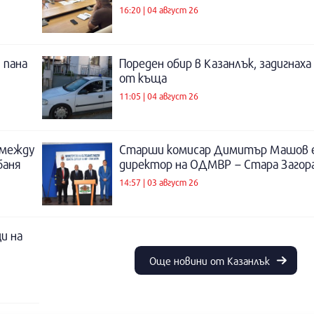
16:20 | 04 август 26
 пана
Пореден обир в Казанлък, задигнах
от къща
11:05 | 04 август 26
 между
Старши комисар Димитър Машов 
баня
директор на ОДМВР – Стара Загор
14:57 | 03 август 26
и на
Още новини от Казанлък