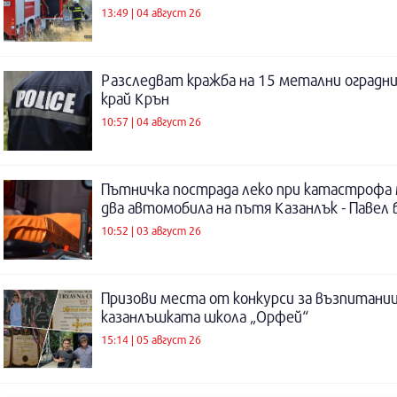
13:49 | 04 август 26
Разследват кражба на 15 метални оградни
край Крън
10:57 | 04 август 26
Пътничка пострада леко при катастрофа
два автомобила на пътя Казанлък - Павел 
10:52 | 03 август 26
Призови места от конкурси за възпитаниц
казанлъшката школа „Орфей“
15:14 | 05 август 26