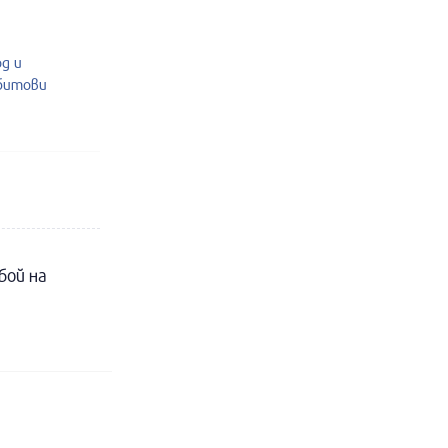
од и
 битови
бой на