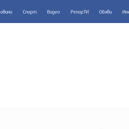
овини
Спорт
Видео
РепорТИ
Обяви
Им