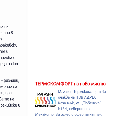
та на
ъчани в
т
тракийски
ите и
трелба с
еца на кон
– ризници,
ТЕРМОКОМФОРТ на ново място
яжение са
Магазин Термокомфорт ви
и, при
очаква на НОВ АДРЕС!
евете на
Казанлък, ул. „Тюбенска“
ракийски и
№64, северно от
Механото. За оглед и оферта на тел: