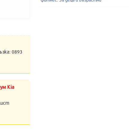
ъзка: 0893
ум Kia
алист