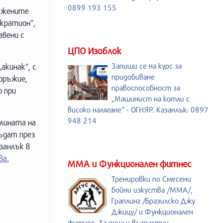
0899 193 155
ръжените
нкратион”,
авени с
ЦПО Изоблок
Запиши се на курс за
акинак”, с
придобиване
оръжие,
правоспособност за
о при
„Машинист на котли с
високо налягане“ - ОГНЯР. Казанлък: 0897
948 214
олината на
бъдат през
занлък в
ва.
ММА и Функционален фитнес
Тренировки по Смесени
бойни изкуства /MMA/,
Граплинг /Бразилско Джу
Джицу/ и Функционален
фитнес. За деца и възрастни