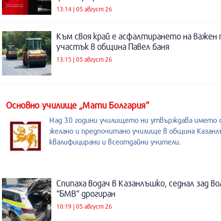
13:14 | 05 август 26
Към своя край е асфалтирането на важен
участък в община Павел баня
13:15 | 05 август 26
Основно училище „Мати Болгария“
Над 30 години училището ни утвърждава името с
желано и предпочитано училище в община Казанл
квалифицирани и всеотдайни учители.
Спипаха водач в Казанлъшко, седнал зад во
“БМВ“ дрогиран
10:19 | 05 август 26