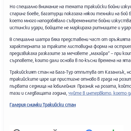
Но специално внимание на темата тракийски бойни изку
спаринг боеве, багатурци показаха някои техники на бо
което много наподобявало съвременните бойни изкуства
истински удари, бойците не маркираха ритниците и удари
В специална шатра бяха представени част от оръжията н
характерната за траките листовидна форма на остриет
предизвикаха разказите за мечовете „махайра” – при к
сърповете, които дали основа в по-късни времена на ят
Тракийският стан на Бага-Тур отпътува от Казанлък, но
тракийските царе ще пристигне отново в града на розит
първата седмица на юбилейния Празник на розата, който 
тази и следващата година,
чуйте в интервюто, което да
Галерия снимки Тракийски стан