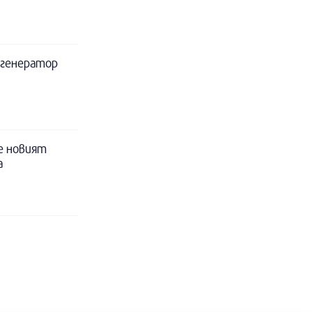
а генератор
е новият
а