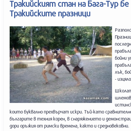
Тракийският стан на Бага-Тур бе
Тракийските празници
Разпол
Празни
последн
прабълг
бойни у
прабълг
лък, бо
- изцял
Школата
шлемов
истинск
които буквално прехвърчат искри. Тъй-като сравнително
българите в техния корен, в снаряжението и демонстра
дори оръжия от римски времена, както и средновековни.