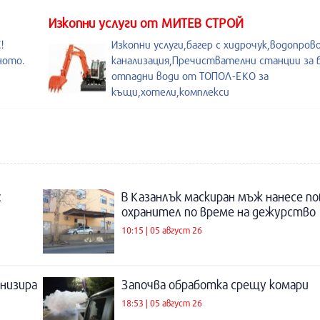
Изкопни услуги от МИТЕВ СТРОЙ
!
Изкопни услуги,багер с хидрочук,водопров
ното.
канализация,Пречиствателни станции за
отпадни води от ТОПОЛ-ЕКО за
къщи,хотели,комплекси
с
В Казанлък маскиран мъж нанесе по
охранител по време на дежурство
10:15 | 05 август 26
низира
Започва обработка срещу комари
18:53 | 05 август 26