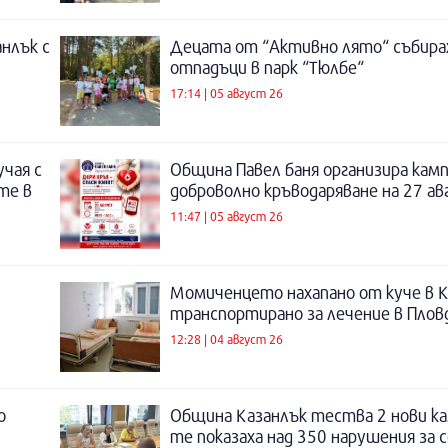
нлък с
Децата от “Активно лято“ събира
отпадъци в парк “Тюлбе“
17:14 | 05 август 26
учая с
Община Павел баня организира камп
те в
доброволно кръводаряване на 27 а
11:47 | 05 август 26
Момиченцето нахапано от куче в К
транспортирано за лечение в Плов
12:28 | 04 август 26
о
Община Казанлък тества 2 нови ка
те показаха над 350 нарушения за 