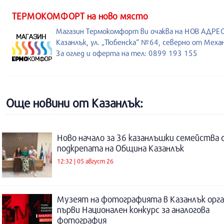
ТЕРМОКОМФОРТ на ново място
Магазин Термокомфорт ви очаква на НОВ АДРЕС
Казанлък, ул. „Тюбенска“ №64, северно от Меха
За оглед и оферта на тел: 0899 193 155
Още новини от Казанлък:
Ново начало за 36 казанлъшки семейства 
подкрепата на Община Казанлък
12:32 | 05 август 26
Музеят на фотографията в Казанлък орга
първи Национален конкурс за аналогова
фотография