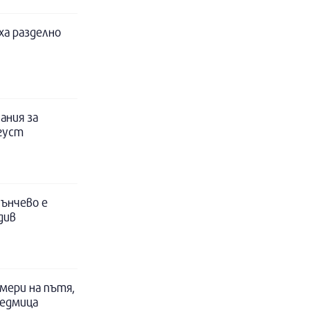
ха разделно
ания за
вгуст
ънчево е
див
мери на пътя,
седмица