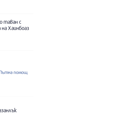
о таван с
 на Хаинбоаз
2 Пътна помощ
азанлък