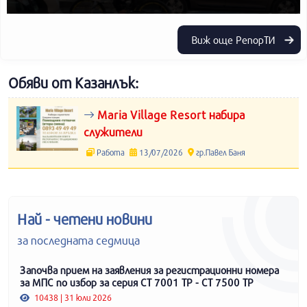
Виж още РепорТИ
Обяви от Казанлък:
Maria Village Resort набира
служители
Работа
13/07/2026
гр.Павел Баня
Най - четени новини
за последната седмица
Започва прием на заявления за регистрационни номера
за МПС по избор за серия СТ 7001 ТР - СТ 7500 ТР
10438 | 31 юли 2026