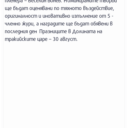
пленера – Веселин Бонев. Номинираните творби
ще бъдат оценявани по тяхното въздействие,
оригиналност и иновативно изпълнение от 5 -
членно жури, а наградите ще бъдат обявени в
последния ден Празниците в Долината на
тракийските царе – 30 август.