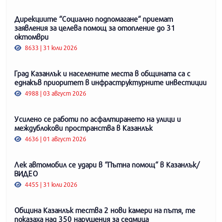
Дирекциите “Социално подпомагане“ приемат
заявления за целева помощ за отопление до 31
октомври
8633 | 31 юли 2026
Град Казанлък и населените места в общината са с
еднакъв приоритет в инфраструктурните инвестиции
4988 | 03 август 2026
Усилено се работи по асфалтирането на улици и
междублокови пространства в Казанлък
4636 | 01 август 2026
Лек автомобил се удари в “Пътна помощ“ в Казанлък/
ВИДЕО
4455 | 31 юли 2026
Община Казанлък тества 2 нови камери на пътя, те
показаха над 350 нарушения за седмица