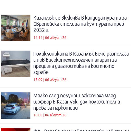
Казанлък се включва в кандидатурата за
Европейска столица на културата през
2032 г.
14:14 | 06 август 26
Поликлиниката в Казанлък вече разполага
с нов високотехнологичен апарат за
прецизна диагностика на костното
здраве
15:09 | 06 август 26
Малко след полунощ закопчаха млад
шофьор в Казанлък, дал положителна
проба за наркотици
10:08 | 06 август 26