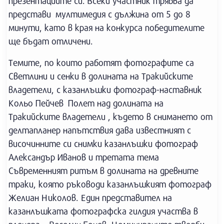
презентациите си. Всеки участник трябва да
представи мултимедия с дължина от 5 до 8
минути, като в края на конкурса победителите
ще бъдат отличени.
Темите, по които работят фотографите са
Светлини и сенки в долината на Тракийските
владетели, с казанлъшки фотограф-наставник
Кольо Пейчев Полет над долината на
Тракийските владетели , където в снимането от
делтапланер напътствия дава известният с
височинните си снимки казанлъшки фотограф
Александър Иванов и третата тема
Съвременният ритъм в долината на древните
траки, която ръководи казанлъшкият фотограф
Желиан Николов. Един представител на
казанлъшката фотографска гилдия участва в