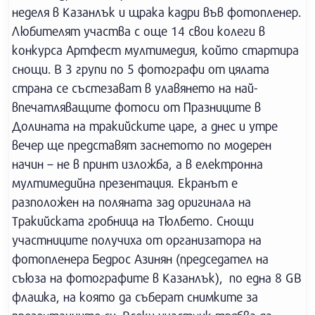
неделя в Казанлък и щрака кадри във фотопленер.
Любителят участва с още 14 свои колеги в
конкурса Артфест мултимедия, който стартира
снощи. В 3 групи по 5 фотографи от цялата
страна се състезават в улавянето на най-
впечатляващите фотоси от Празниците в
Долината на тракийските царе, а днес и утре
вечер ще представят заснетото по модерен
начин – не в принт изложба, а в електронна
мултимедийна презентация. Екранът е
разположен на поляната зад оригинала на
Тракийската гробница на Тюлбето. Снощи
участниците получиха от организатора на
фотопленера Бедрос Азинян (председател на
съюза на фотографите в Казанлък), по една 8 GB
флашка, на която да съберат снимките за