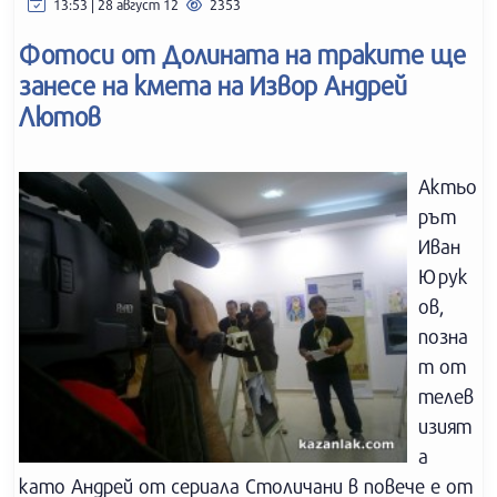
13:53 | 28 август 12
2353
Фотоси от Долината на траките ще
занесе на кмета на Извор Андрей
Лютов
Актьо
рът
Иван
Юрук
ов,
позна
т от
телев
изият
а
като Андрей от сериала Столичани в повече е от