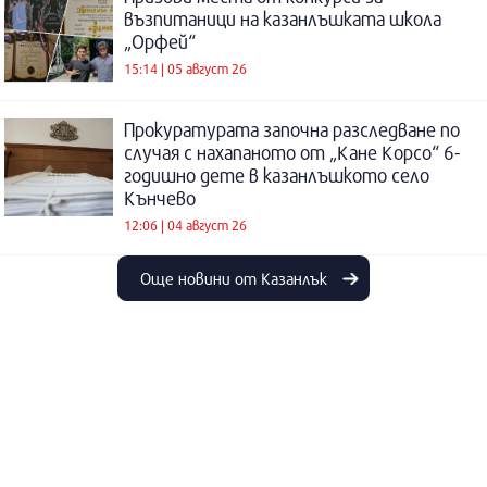
възпитаници на казанлъшката школа
„Орфей“
15:14 | 05 август 26
Прокуратурата започна разследване по
случая с нахапаното от „Кане Корсо“ 6-
годишно дете в казанлъшкото село
Кънчево
12:06 | 04 август 26
Още новини от Казанлък