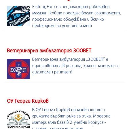
FishingHub е специализиран риболовен
магазин, който предлага богат асортимент,
професионално обслужване и всичко
необходимо за успешен излет
Ветеринарна амбулатория ЗООВЕТ
Ветеринарна амбулатория „ЗООВЕТ” е
единствената в региона, която разполага с
дигитален рентген!
ОУ Георги Кирков
В ОУ Георги Кирков образованието и
грижата вървят ръка за ръка. Модерна
материална база в 2 учебни корпуса -
начален и прогимназиален.