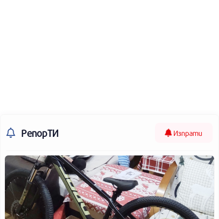
РепорТИ
Изпрати