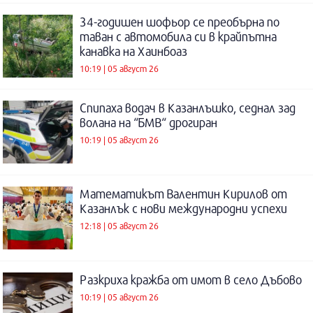
34-годишен шофьор се преобърна по
таван с автомобила си в крайпътна
канавка на Хаинбоаз
10:19 | 05 август 26
Спипаха водач в Казанлъшко, седнал зад
волана на “БМВ“ дрогиран
10:19 | 05 август 26
Математикът Валентин Кирилов от
Казанлък с нови международни успехи
12:18 | 05 август 26
Разкриха кражба от имот в село Дъбово
10:19 | 05 август 26