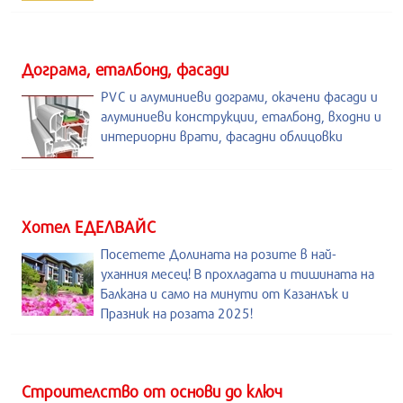
Дограма, еталбонд, фасади
PVC и алуминиеви дограми, окачени фасади и
алуминиеви конструкции, еталбонд, входни и
интериорни врати, фасадни облицовки
Хотел ЕДЕЛВАЙС
Посетете Долината на розите в най-
уханния месец! В прохладата и тишината на
Балкана и само на минути от Казанлък и
Празник на розата 2025!
Строителство от основи до ключ