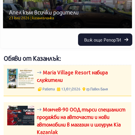
Апел към всички родители
23 юли 2026 | казанлъчанка
Виж още РепорТИ
Обяви от Казанлък:
Maria Village Resort набира
служители
Работа
13/07/2026
гр.Павел Баня
Мончев-90 ООД търси специалист
продажби на авточасти и нови
автомобили в магазин и шоурум Kia
Kazanlak