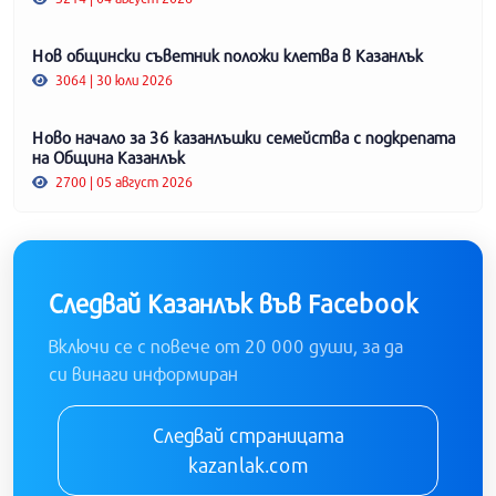
Нов общински съветник положи клетва в Казанлък
3064 | 30 юли 2026
Ново начало за 36 казанлъшки семейства с подкрепата
на Община Казанлък
2700 | 05 август 2026
Следвай Казанлък във Facebook
Включи се с повече от 20 000 души, за да
си винаги информиран
Следвай страницата
kazanlak.com