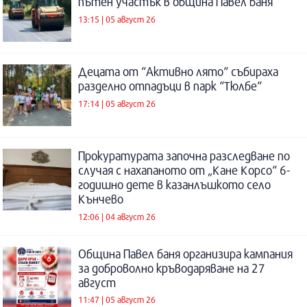
пътен участък в община Павел баня
13:15 | 05 август 26
Децата от “Активно лято“ събираха
разделно отпадъци в парк “Тюлбе“
17:14 | 05 август 26
Прокуратурата започна разследване по
случая с нахапаното от „Кане Корсо“ 6-
годишно дете в казанлъшкото село
Кънчево
12:06 | 04 август 26
Община Павел баня организира кампания
за доброволно кръводаряване на 27
август
11:47 | 05 август 26