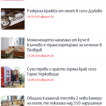
Разкриха кражба от имот в село Дъбово
10:19 | 05 август 26
Момиченцето нахапано от куче в
Кънчево е транспортирано за лечение в
Пловдив
12:28 | 04 август 26
Сухи треви и храсти горяха край село
Горно Черковище
13:49 | 04 август 26
Община Казанлък тества 2 нови камери
на пътя, те показаха над 350 нарушения