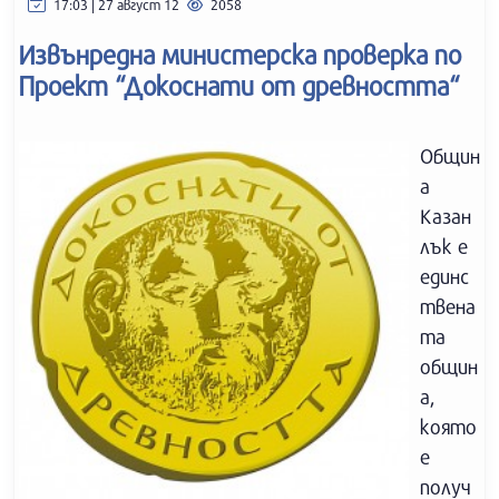
17:03 | 27 август 12
2058
Извънредна министерска проверка по
Проект “Докоснати от древността“
Общин
а
Казан
лък е
единс
твена
та
общин
а,
която
е
получ