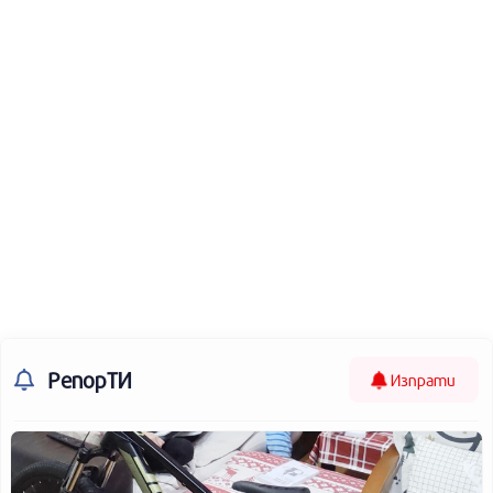
РепорТИ
Изпрати