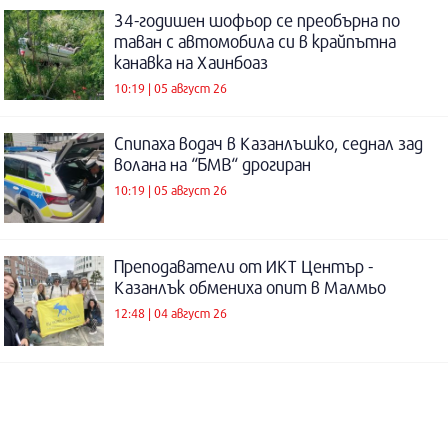
34-годишен шофьор се преобърна по
таван с автомобила си в крайпътна
канавка на Хаинбоаз
10:19 | 05 август 26
Спипаха водач в Казанлъшко, седнал зад
волана на “БМВ“ дрогиран
10:19 | 05 август 26
Преподаватели от ИКТ Център -
Казанлък обмениха опит в Малмьо
12:48 | 04 август 26