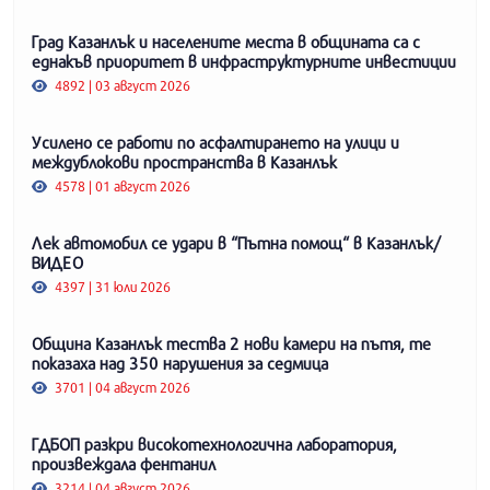
Град Казанлък и населените места в общината са с
еднакъв приоритет в инфраструктурните инвестиции
4892 | 03 август 2026
Усилено се работи по асфалтирането на улици и
междублокови пространства в Казанлък
4578 | 01 август 2026
Лек автомобил се удари в “Пътна помощ“ в Казанлък/
ВИДЕО
4397 | 31 юли 2026
Община Казанлък тества 2 нови камери на пътя, те
показаха над 350 нарушения за седмица
3701 | 04 август 2026
ГДБОП разкри високотехнологична лаборатория,
произвеждала фентанил
3214 | 04 август 2026