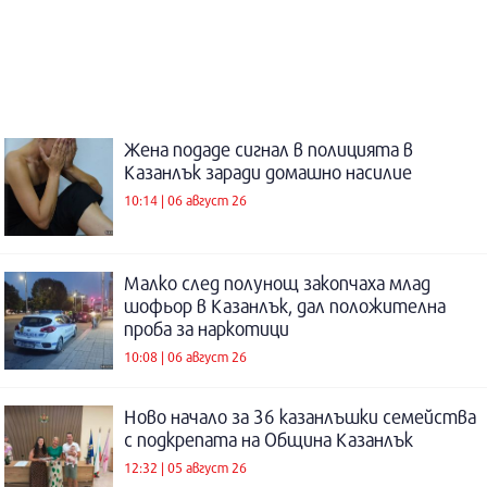
Жена подаде сигнал в полицията в
Казанлък заради домашно насилие
10:14 | 06 август 26
Малко след полунощ закопчаха млад
шофьор в Казанлък, дал положителна
проба за наркотици
10:08 | 06 август 26
Ново начало за 36 казанлъшки семейства
с подкрепата на Община Казанлък
12:32 | 05 август 26