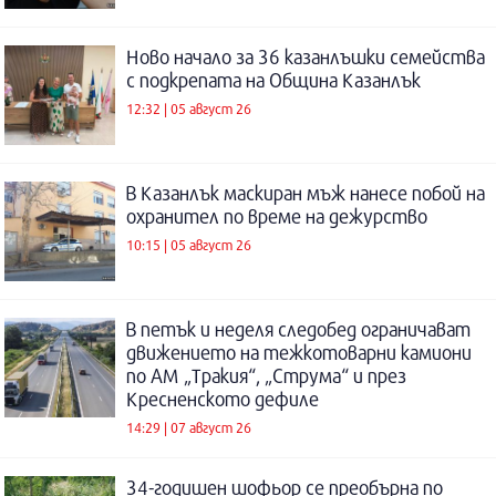
Ново начало за 36 казанлъшки семейства
с подкрепата на Община Казанлък
12:32 | 05 август 26
В Казанлък маскиран мъж нанесе побой на
охранител по време на дежурство
10:15 | 05 август 26
В петък и неделя следобед ограничават
движението на тежкотоварни камиони
по АМ „Тракия“, „Струма“ и през
Кресненското дефиле
14:29 | 07 август 26
34-годишен шофьор се преобърна по