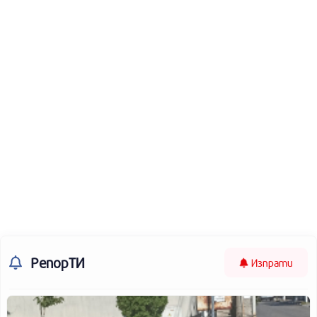
РепорТИ
Изпрати