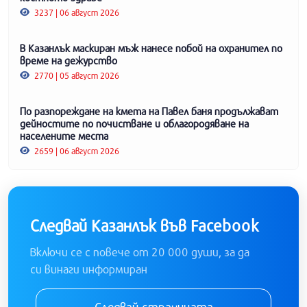
3237 | 06 август 2026
В Казанлък маскиран мъж нанесе побой на охранител по
време на дежурство
2770 | 05 август 2026
По разпореждане на кмета на Павел баня продължават
дейностите по почистване и облагородяване на
населените места
2659 | 06 август 2026
Следвай Казанлък във Facebook
Включи се с повече от 20 000 души, за да
си винаги информиран
Следвай страницата