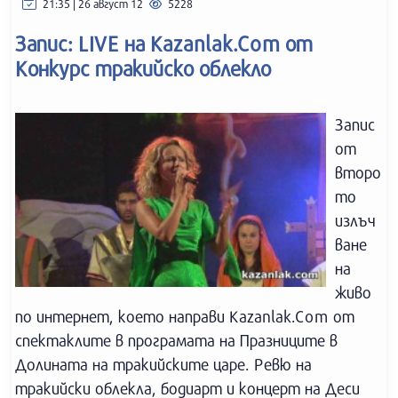
21:35 | 26 август 12
5228
Запис: LIVE на Kazanlak.Com от
Конкурс тракийско облекло
Запис
от
второ
то
излъч
ване
на
живо
по интернет, което направи Kazanlаk.Com от
спектаклите в програмата на Празниците в
Долината на тракийските царе. Ревю на
тракийски облекла, бодиарт и концерт на Деси