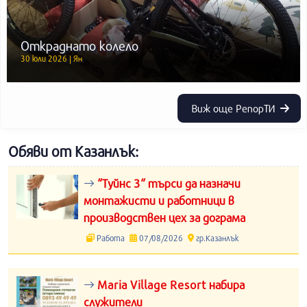
Откраднато колело
30 юли 2026 | Ян
Виж още РепорТИ
Обяви от Казанлък:
“Туйнс 3“ търси да назначи
монтажисти и работници в
производствен цех за дограма
Работа
07/08/2026
гр.Казанлък
Maria Village Resort набира
служители