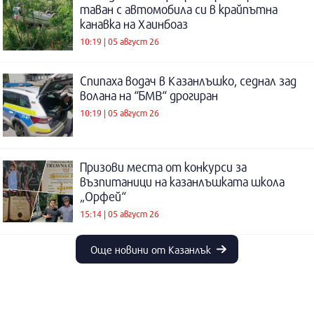
таван с автомобила си в крайпътна
канавка на Хаинбоаз
10:19 | 05 август 26
Спипаха водач в Казанлъшко, седнал зад
волана на “БМВ“ дрогиран
10:19 | 05 август 26
Призови места от конкурси за
възпитаници на казанлъшката школа
„Орфей“
15:14 | 05 август 26
Още новини от Казанлък