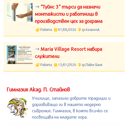
“Туйнс 3“ търси да назначи
монтажисти и работници в
производствен цех за дограма
Работа
07/08/2026
гр.Казанлък
Maria Village Resort набира
служители
Работа
13/07/2026
гр.Павел Баня
Гимназия Акад. П. Стайнов
Училище, запазило добрите традиции и
доразвиващо ги в нашето модерно
съвремие. Гимназия, в която всичко се
посвещава на младите хора.