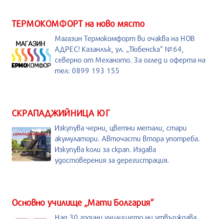
ТЕРМОКОМФОРТ на ново място
Магазин Термокомфорт ви очаква на НОВ
АДРЕС! Казанлък, ул. „Тюбенска“ №64,
северно от Механото. За оглед и оферта на
тел: 0899 193 155
СКРАПАДЖИЙНИЦА ЮГ
Изкупува черни, цветни метали, стари
акумулатори. Авточасти втора употреба.
Изкупува коли за скрап. Издава
удостоверения за дерегистрация.
Основно училище „Мати Болгария“
Над 30 години училището ни утвърждава