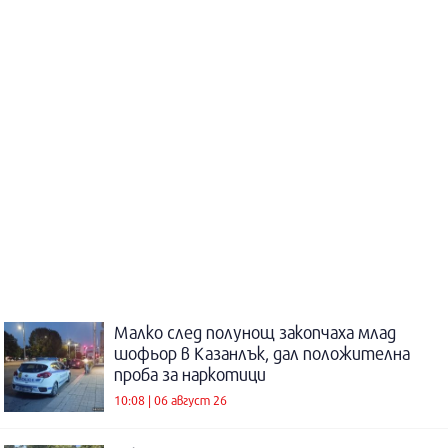
Малко след полунощ закопчаха млад
шофьор в Казанлък, дал положителна
проба за наркотици
10:08 | 06 август 26