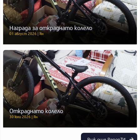
Награда за откраднато колело
01 август 2026 | Ян
Откраднато колело
30 юли 2026 | Ян
Виж още РепорТИ