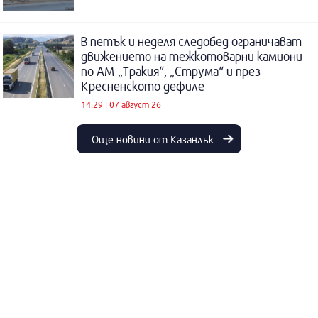
В петък и неделя следобед ограничават
движението на тежкотоварни камиони
по АМ „Тракия“, „Струма“ и през
Кресненското дефиле
14:29 | 07 август 26
Още новини от Казанлък