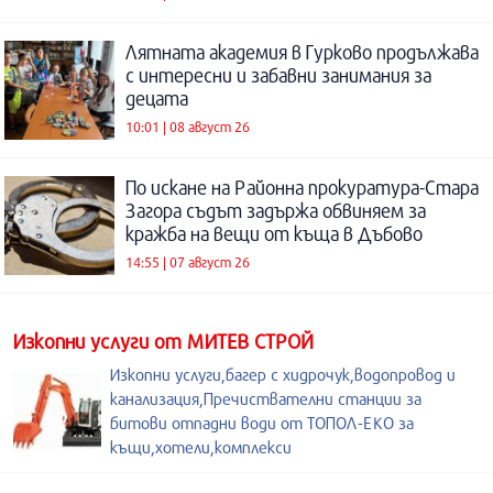
Лятната академия в Гурково продължава
с интересни и забавни занимания за
децата
10:01 | 08 август 26
По искане на Районна прокуратура-Стара
Загора съдът задържа обвиняем за
кражба на вещи от къща в Дъбово
14:55 | 07 август 26
Изкопни услуги от МИТЕВ СТРОЙ
Изкопни услуги,багер с хидрочук,водопровод и
канализация,Пречиствателни станции за
битови отпадни води от ТОПОЛ-ЕКО за
къщи,хотели,комплекси