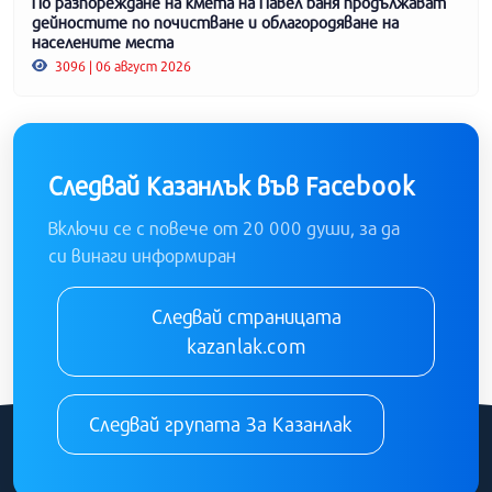
По разпореждане на кмета на Павел баня продължават
дейностите по почистване и облагородяване на
населените места
3096 | 06 август 2026
Следвай Казанлък във Facebook
Включи се с повече от 20 000 души, за да
си винаги информиран
Следвай страницата
kazanlak.com
Следвай групата За Казанлак