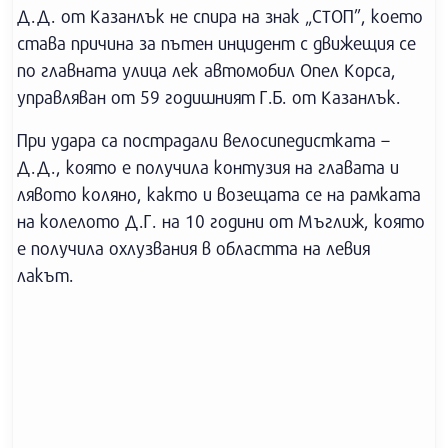
Д.Д. от Казанлък не спира на знак „СТОП”, което
става причина за пътен инцидент с движещия се
по главната улица лек автомобил Опел Корса,
управляван от 59 годишният Г.Б. от Казанлък.
При удара са пострадали велосипедистката –
Д.Д., която е получила контузия на главата и
лявото коляно, както и возещата се на рамката
на колелото Д.Г. на 10 години от Мъглиж, която
е получила охлузвания в областта на левия
лакът.