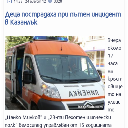
14:38 | 24 август 12
3328
Деца пострадаха при пътен инцидент
в Казанлък
Вчера
около
17
часа
на
кръст
овище
то на
улици
те
„Цанко Минков” и „23-ти Пехотен шипченски
полк” велосипед управляван от 15 годишната