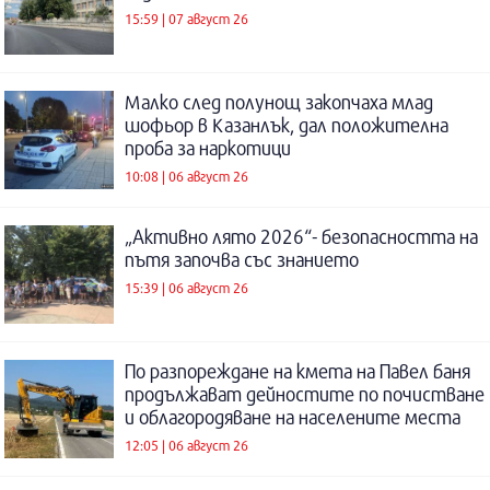
15:59 | 07 август 26
Малко след полунощ закопчаха млад
шофьор в Казанлък, дал положителна
проба за наркотици
10:08 | 06 август 26
„Активно лято 2026“- безопасността на
пътя започва със знанието
15:39 | 06 август 26
По разпореждане на кмета на Павел баня
продължават дейностите по почистване
и облагородяване на населените места
12:05 | 06 август 26