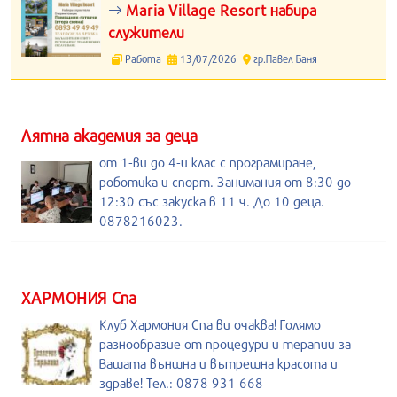
Maria Village Resort набира
служители
Работа
13/07/2026
гр.Павел Баня
Лятна академия за деца
от 1-ви до 4-и клас с програмиране,
роботика и спорт. Занимания от 8:30 до
12:30 със закуска в 11 ч. До 10 деца.
0878216023.
ХАРМОНИЯ Спа
Клуб Хармония Спа ви очаква! Голямо
разнообразие от процедури и терапии за
Вашата външна и вътрешна красота и
здраве! Тел.: 0878 931 668