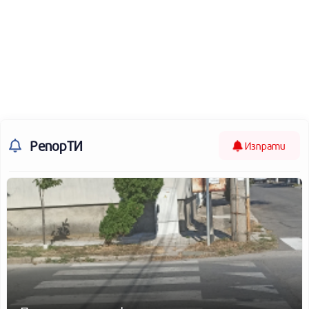
РепорТИ
Изпрати