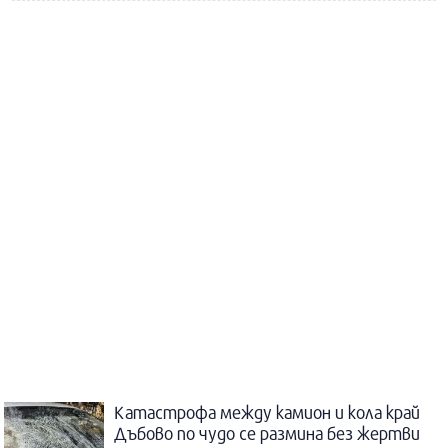
Катастрофа между камион и кола край
Дъбово по чудо се размина без жертви