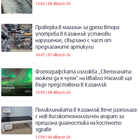
13:02 | 08 август 26
Проверка в магазин за дрехи втора
употреба в Казанлък установи
нарушение, свързано с част от
предлаганите артикули
10:47 | 07 август 26
Фотографската изложба „Светлината
можем да я чуем“ на Ивайло Нягалов ще
бъде представена в Казанлък
10:09 | 08 август 26
Поликлиниката в Казанлък вече разполага
с нов високотехнологичен апарат за
прецизна диагностика на костното
здраве
15:09 | 06 август 26