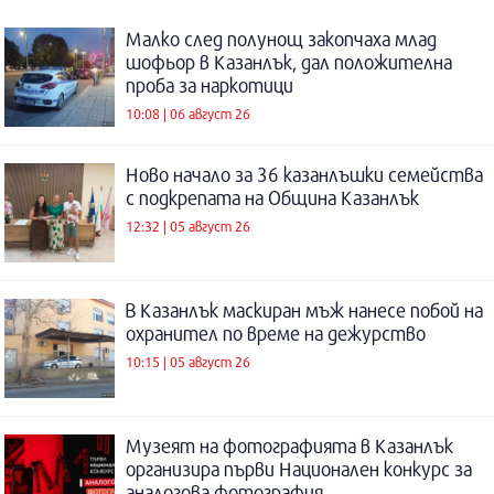
Малко след полунощ закопчаха млад
шофьор в Казанлък, дал положителна
проба за наркотици
10:08 | 06 август 26
Ново начало за 36 казанлъшки семейства
с подкрепата на Община Казанлък
12:32 | 05 август 26
В Казанлък маскиран мъж нанесе побой на
охранител по време на дежурство
10:15 | 05 август 26
Музеят на фотографията в Казанлък
организира първи Национален конкурс за
аналогова фотография