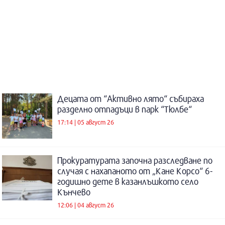
Децата от “Активно лято“ събираха
разделно отпадъци в парк “Тюлбе“
17:14 | 05 август 26
Прокуратурата започна разследване по
случая с нахапаното от „Кане Корсо“ 6-
годишно дете в казанлъшкото село
Кънчево
12:06 | 04 август 26