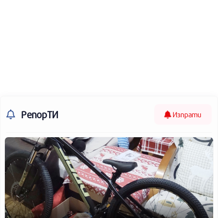
РепорТИ
Изпрати