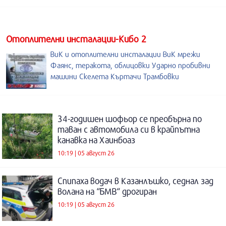
Отоплителни инсталации-Кибо 2
ВиК и отоплителни инсталации ВиК мрежи
Фаянс, теракота, облицовки Ударно пробивни
машини Скелета Къртачи Трамбовки
34-годишен шофьор се преобърна по
таван с автомобила си в крайпътна
канавка на Хаинбоаз
10:19 | 05 август 26
Спипаха водач в Казанлъшко, седнал зад
волана на “БМВ“ дрогиран
10:19 | 05 август 26