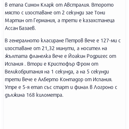
в етапа Симон Кларк от Австралия. Второто
място с изоставане от 2 секунди зае Тони
Мартин от Германия, а трети е казахстанеца
Ассан Базаев.
В генералното класиране Петров вече е 127-ми с
изоставане от 21,32 минути, а носител на
жълтата фланелка вече е Йоакин Родригес от
Испания . Втори е Кристофър Фром от
Великобритания на 1 секунда, а на 5 секунди
трети вече е Алберто Контадор от Испания.
Утре е 5-я етап със старт и финал в Логроно с
дължина 168 километра.