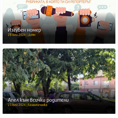
Изгубен номер
28 юли 2026 | Деян
Апел към всички родители
23 юли 2026 | казанлъчанка