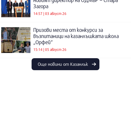
новият директор на ОДМВР – Стара
Загора
14:57 | 03 август 26
Призови места от конкурси за
възпитаници на казанлъшката школа
„Орфей“
15:14 | 05 август 26
Още новини от Казанлък