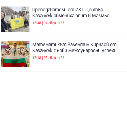
Преподаватели от ИКТ Център -
Казанлък обмениха опит в Малмьо
12:48 | 04 август 26
Математикът Валентин Кирилов от
Казанлък с нови международни успехи
12:18 | 05 август 26