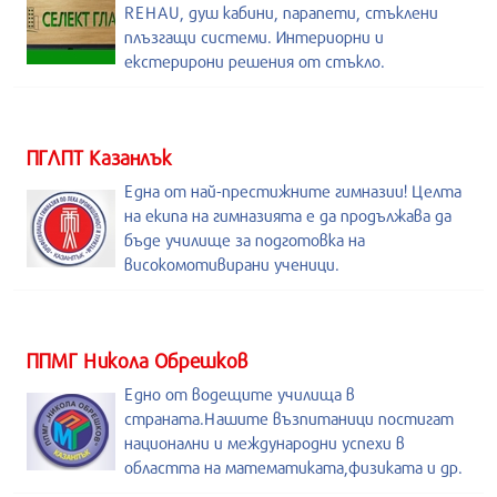
REHAU, душ кабини, парапети, стъклени
плъзгащи системи. Интериорни и
екстерирони решения от стъкло.
ПГЛПТ Казанлък
Една от най-престижните гимназии! Целта
на екипа на гимназията е да продължава да
бъде училище за подготовка на
високомотивирани ученици.
ППМГ Никола Обрешков
Едно от водещите училища в
страната.Нашите възпитаници постигат
национални и международни успехи в
областта на математиката,физиката и др.