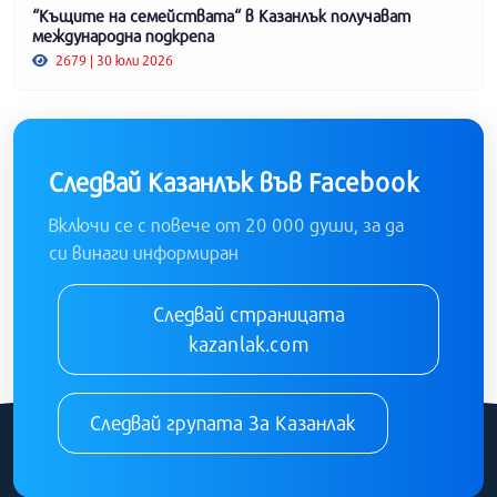
“Къщите на семействата“ в Казанлък получават
международна подкрепа
2679 | 30 юли 2026
Следвай Казанлък във Facebook
Включи се с повече от 20 000 души, за да
си винаги информиран
Следвай страницата
kazanlak.com
Следвай групата За Казанлак