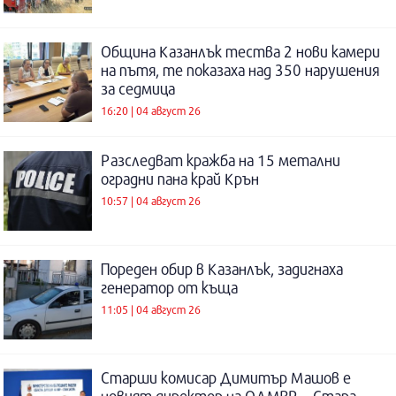
Община Казанлък тества 2 нови камери
на пътя, те показаха над 350 нарушения
за седмица
16:20 | 04 август 26
Разследват кражба на 15 метални
оградни пана край Крън
10:57 | 04 август 26
Пореден обир в Казанлък, задигнаха
генератор от къща
11:05 | 04 август 26
Старши комисар Димитър Машов е