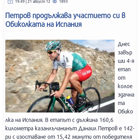
19:49 | 21 август 12
1893
Петров продължава участието си в
Обиколката на Испания
Днес
завър
ши 4-я
етап
от
колое
здачна
та
Обико
лка на Испания. В етапът с дължина 160,6
километра казанлъчанинът Данаил Петров е 142-
ри с изоставане от 15,42 минути от победителя